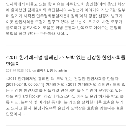
인사회에서 떠돌고 있는 핫 이슈는 미주한인회 총연합(이하 총연) 회장
낚시/비치
에 출마했던 김재권씨와 유진철씨의 부정선거 이야기와 지난 7월1일부
터 임기가 시작된 민주평화통일자문위원회(이하 평통) 선정자 발표가
골프
이곳 한인사회를 뜨겁게 달구고 있다. 본보는 이 두 가지 사건 모두가
플로리다 동포사회에 도움은 커녕 분열과 반목으로 이어주는 분당의
역할을 하고 있다는 판단아래 사실
…
<2011 한겨레저널 캠페인 3> 도박 없는 건강한 한인사회를
만들자
2011년 02월 16일
on
발행인칼럼
by
admin
<2011 한겨레저널 캠페인 3> 도박 없는 건강한 한인사회를 만들자
[2011-02-16, 06:05:11] 한겨레저널 <2011 한겨레저널 캠페인> 도박 없
는 건강한 한인사회를 만들자몇 년전 세미놀 인디언이 운영하고 있는
하드 락(Hard Rock)이 라스베가스 스타일 카지노 운영 허가를 받고 슬
롯 머신, 블랙잭 및 바카랏 등 테이블 게임을 설치한 이후 호황을 누리
고 있다고 한다. 불경기일수록 술집과 도박장은 호황을 맞는다는 설을
입증이나
…