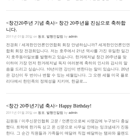
<창간20주년 기념 축사> 창간 20주년을 진심으로 축하합
니다.
2011년 01월 20일
on
동포
,
발행인칼럼
by
admin
전경희 / 세계한인언론인연합회 회장 안녕하십니까? 세계한인언론인연
합회 회장 전경희입니다. 저는 호주에서 21년 역사를 가진 유일한 일간
지 호주동아일보를 발행하고 있습니다. 한겨레저널 창간 20주년을 맞
이하여 가장 먼저 한겨레저널 독자 여러분께 축하의 인사와 감사의 말
씀을 드리고 싶습니다. 10년이면 강산이 변한다는 말이 있습니다. 20년
은 강산이 두 번이나 변할 수 있는 세월입니다. 그 오랜 세월 미국 플로
리다에서 한민족의 정체성을 지키며, 한글로
…
<창간 20주년기념 축사> Happy Birthday!
2011년 01월 20일
on
동포
,
발행인칼럼
by
admin
김원동 / 미주신문인협회 고문 / 언론인으로써 사명감에 누구보다 충실
했다. 트럭에 한가득 싣고 온 신문으로 사무실 안에는 잉크냄새가 진동
한다. 그 순간 직원들과 가족들이 매달려 직접 배달하는 탬파와 올랜도