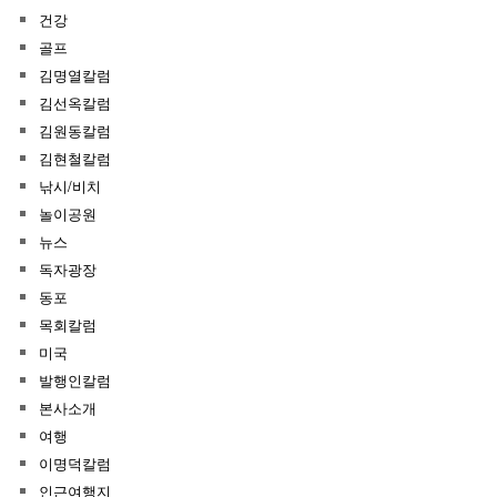
건강
골프
김명열칼럼
김선옥칼럼
김원동칼럼
김현철칼럼
낚시/비치
놀이공원
뉴스
독자광장
동포
목회칼럼
미국
발행인칼럼
본사소개
여행
이명덕칼럼
인근여행지