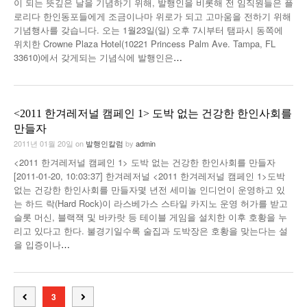
이 되는 뜻깊은 날을 기념하기 위해, 발행인을 비롯해 전 임직원들은 플
로리다 한인동포들에게 조금이나마 위로가 되고 고마움을 전하기 위해
기념행사를 갖습니다. 오는 1월23일(일) 오후 7시부터 탬파시 동쪽에
위치한 Crowne Plaza Hotel(10221 Princess Palm Ave. Tampa, FL
33610)에서 갖게되는 기념식에 발행인은
…
<2011 한겨레저널 캠페인 1> 도박 없는 건강한 한인사회를
만들자
2011년 01월 20일
on
발행인칼럼
by
admin
<2011 한겨레저널 캠페인 1> 도박 없는 건강한 한인사회를 만들자
[2011-01-20, 10:03:37] 한겨레저널 <2011 한겨레저널 캠페인 1>도박
없는 건강한 한인사회를 만들자몇 년전 세미놀 인디언이 운영하고 있
는 하드 락(Hard Rock)이 라스베가스 스타일 카지노 운영 허가를 받고
슬롯 머신, 블랙잭 및 바카랏 등 테이블 게임을 설치한 이후 호황을 누
리고 있다고 한다. 불경기일수록 술집과 도박장은 호황을 맞는다는 설
을 입증이나
…
3