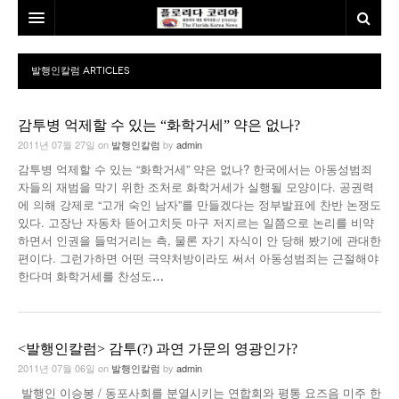
홈
발행인칼럼
ARTICLES
본사소개
감투병 억제할 수 있는 “화학거세” 약은 없나?
뉴스
2011년 07월 27일
on
발행인칼럼
by
admin
칼럼
동포
감투병 억제할 수 있는 “화학거세” 약은 없나? 한국에서는 아동성범죄
자들의 재범을 막기 위한 조처로 화학거세가 실행될 모양이다. 공권력
건강
미국
발행인칼럼
에 의해 강제로 “고개 숙인 남자”를 만들겠다는 정부발표에 찬반 논쟁도
있다. 고장난 자동차 뜯어고치듯 마구 저지르는 일쯤으로 논리를 비약
본보특집
김명열칼럼
하면서 인권을 들먹거리는 측, 물론 자기 자식이 안 당해 봤기에 관대한
편이다. 그런가하면 어떤 극약처방이라도 써서 아동성범죄는 근절해야
한다며 화학거세를 찬성도
100인선/독자광장
이명덕칼럼
…
여행
김선옥칼럼
100인선
인터뷰/탐방
김원동칼럼
독자광장
인근여행지
<발행인칼럼> 감투(?) 과연 가문의 영광인가?
2011년 07월 06일
on
발행인칼럼
by
admin
놀이공원
발행인 이승봉 / 동포사회를 분열시키는 연합회와 평통 요즈음 미주 한