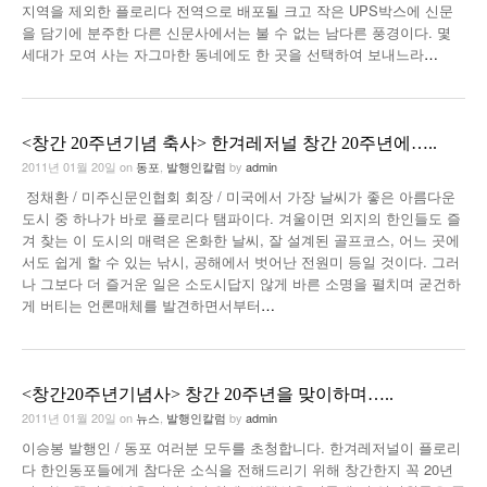
지역을 제외한 플로리다 전역으로 배포될 크고 작은 UPS박스에 신문
을 담기에 분주한 다른 신문사에서는 불 수 없는 남다른 풍경이다. 몇
세대가 모여 사는 자그마한 동네에도 한 곳을 선택하여 보내느라
…
<창간 20주년기념 축사> 한겨레저널 창간 20주년에…..
2011년 01월 20일
on
동포
,
발행인칼럼
by
admin
정채환 / 미주신문인협회 회장 / 미국에서 가장 날씨가 좋은 아름다운
도시 중 하나가 바로 플로리다 탬파이다. 겨울이면 외지의 한인들도 즐
겨 찾는 이 도시의 매력은 온화한 날씨, 잘 설계된 골프코스, 어느 곳에
서도 쉽게 할 수 있는 낚시, 공해에서 벗어난 전원미 등일 것이다. 그러
나 그보다 더 즐거운 일은 소도시답지 않게 바른 소명을 펼치며 굳건하
게 버티는 언론매체를 발견하면서부터
…
<창간20주년기념사> 창간 20주년을 맞이하며…..
2011년 01월 20일
on
뉴스
,
발행인칼럼
by
admin
이승봉 발행인 / 동포 여러분 모두를 초청합니다. 한겨레저널이 플로리
다 한인동포들에게 참다운 소식을 전해드리기 위해 창간한지 꼭 20년