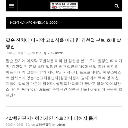
홈
MONTHLY ARCHIVES:
9월 2005
본사소개
팔순 잔치에 마지막 고별식을 미리 한 김현철 본보 초대 발
뉴스
행인
2005년 09월 16일
on
뉴스
,
동포
by
admin
칼럼
동포
팔순 잔치에 마지막 고별식을 미리 한 김현철 본보 초대 발행인 (마이애
건강
미국
발행인칼럼
미) 김현철 전 본보 초대 발행인 겸 편집인의 “80회 생일 축하 겸 미리
하는 마지막 고별파티”가 지난 6일 저녁 6시, 포트로더데일 싸우스웨스
본보특집
김명열칼럼
트 렌치스에 있는 ‘선교치유센터'(원장 서정자 권사)에서 백여 명의 친
지들이 참석한 가운데 열렸다. 생일축하 파티가 끝나고 영화 ‘아메리칸
100인선/독자광장
이명덕칼럼
스나이퍼(American Sniper)’ 주제곡인 장송곡(The Funeral)이 은은히 흐
르면서
…
여행
김선옥칼럼
100인선
인터뷰/탐방
김원동칼럼
독자광장
인근여행지
<발행인편지> 허리케인 카트리나 피해자 돕기
놀이공원
2005년 09월 13일
on
발행인칼럼
by
admin