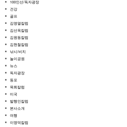
100인선/독자광장
건강
골프
김명열칼럼
김선옥칼럼
김원동칼럼
김현철칼럼
낚시/비치
놀이공원
뉴스
독자광장
동포
목회칼럼
미국
발행인칼럼
본사소개
여행
이명덕칼럼