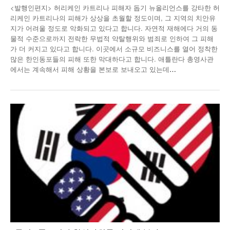
<발행인편지> 허리케인 카트리나 피해자 돕기 뉴올리언스를 강타한 허
낚시/비치
리케인 카트리나의 피해가 상상을 초월할 정도이며, 그 지역의 치안유
지가 어려울 정도로 악화되고 있다고 합니다. 자연적 재해에다 거의 동
골프
물적 수준으로까지 전락한 무법적 약탈행위와 범죄로 인하여 그 피해
가 더 커지고 있다고 합니다. 이곳에서 소규모 비즈니스를 열어 정착한
많은 한인동포들의 피해 또한 막대하다고 합니다. 애틀란다 총영사관
에서는 계속해서 피해 상황을 본보로 보내오고 있는데
…