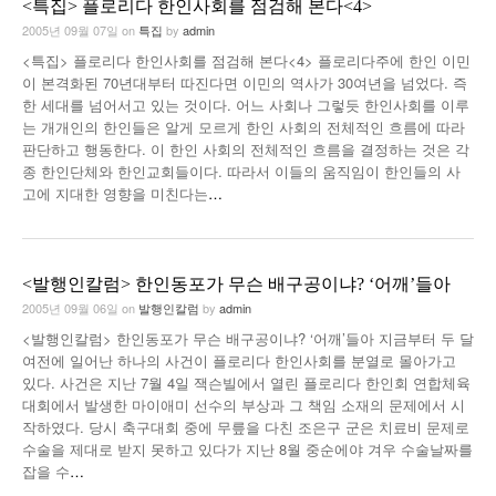
<특집> 플로리다 한인사회를 점검해 본다<4>
2005년 09월 07일
on
특집
by
admin
<특집> 플로리다 한인사회를 점검해 본다<4> 플로리다주에 한인 이민
이 본격화된 70년대부터 따진다면 이민의 역사가 30여년을 넘었다. 즉
한 세대를 넘어서고 있는 것이다. 어느 사회나 그렇듯 한인사회를 이루
는 개개인의 한인들은 알게 모르게 한인 사회의 전체적인 흐름에 따라
판단하고 행동한다. 이 한인 사회의 전체적인 흐름을 결정하는 것은 각
종 한인단체와 한인교회들이다. 따라서 이들의 움직임이 한인들의 사
고에 지대한 영향을 미친다는
…
<발행인칼럼> 한인동포가 무슨 배구공이냐? ‘어깨’들아
2005년 09월 06일
on
발행인칼럼
by
admin
<발행인칼럼> 한인동포가 무슨 배구공이냐? ‘어깨’들아 지금부터 두 달
여전에 일어난 하나의 사건이 플로리다 한인사회를 분열로 몰아가고
있다. 사건은 지난 7월 4일 잭슨빌에서 열린 플로리다 한인회 연합체육
대회에서 발생한 마이애미 선수의 부상과 그 책임 소재의 문제에서 시
작하였다. 당시 축구대회 중에 무릎을 다친 조은구 군은 치료비 문제로
수술을 제대로 받지 못하고 있다가 지난 8월 중순에야 겨우 수술날짜를
잡을 수
…