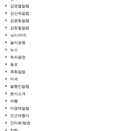
김명열칼럼
김선옥칼럼
김원동칼럼
김현철칼럼
낚시/비치
놀이공원
뉴스
독자광장
동포
목회칼럼
미국
발행인칼럼
본사소개
여행
이명덕칼럼
인근여행지
인터뷰/탐방
칼럼