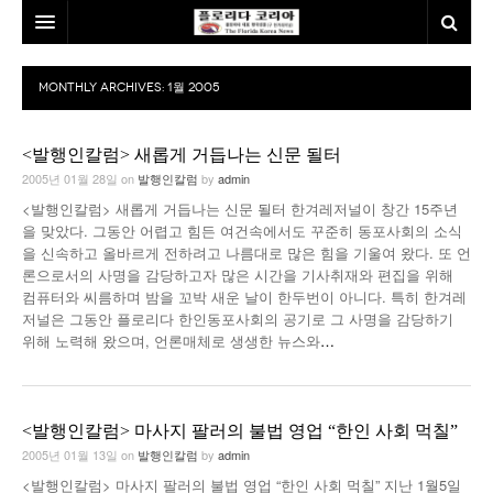
홈
MONTHLY ARCHIVES:
1월 2005
본사소개
<발행인칼럼> 새롭게 거듭나는 신문 될터
뉴스
2005년 01월 28일
on
발행인칼럼
by
admin
칼럼
동포
<발행인칼럼> 새롭게 거듭나는 신문 될터 한겨레저널이 창간 15주년
을 맞았다. 그동안 어렵고 힘든 여건속에서도 꾸준히 동포사회의 소식
건강
미국
발행인칼럼
을 신속하고 올바르게 전하려고 나름대로 많은 힘을 기울여 왔다. 또 언
론으로서의 사명을 감당하고자 많은 시간을 기사취재와 편집을 위해
본보특집
김명열칼럼
컴퓨터와 씨름하며 밤을 꼬박 새운 날이 한두번이 아니다. 특히 한겨레
저널은 그동안 플로리다 한인동포사회의 공기로 그 사명을 감당하기
위해 노력해 왔으며, 언론매체로 생생한 뉴스와
100인선/독자광장
이명덕칼럼
…
여행
김선옥칼럼
100인선
인터뷰/탐방
김원동칼럼
독자광장
인근여행지
<발행인칼럼> 마사지 팔러의 불법 영업 “한인 사회 먹칠”
2005년 01월 13일
on
발행인칼럼
by
admin
놀이공원
<발행인칼럼> 마사지 팔러의 불법 영업 “한인 사회 먹칠” 지난 1월5일