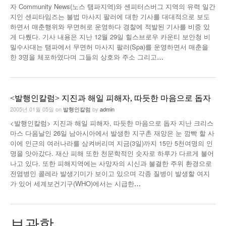
자 Community News(노스 탬파지역)와 센피터스버그 지역의 유력 일간
낚시/비치
지인 센피타임즈는 불법 마사지 팔러에 대한 기사를 대대적으로 보도
하면서 매춘행위와 무면허로 운영하다 경찰에 적발된 기사를 비중 있
골프
게 다뤘다. 기사 내용은 지난 12월 29일 힐스브로우 카운티 보안청 비
밀수사대는 탬파에서 무면허 마사지 팔러(Spa)를 운영하면서 매춘을
한 3명을 체포하였다며 그들의 상호와 주소 그리고
…
<발행인칼럼> 지진과 해일 피해자, 따듯한 마음으로 돕자
2005년 01월 05일
on
발행인칼럼
by
admin
<발행인칼럼> 지진과 해일 피해자, 따듯한 마음으로 돕자 지난 크리스
마스 다음날인 26일 남아시아에서 발생한 지구촌 재앙은 눈 깜빡 할 사
이에 인근의 여러나라를 삼켜버리며 지금(3일)까지 15만 5천여명의 인
명을 앗아갔다. 재산 피해 또한 천문학적인 숫자로 하루가 다르게 불어
나고 있다. 또한 피해지역에는 사망자의 시신과 불결한 주위 환경으로
전염병인 콜레라 발생기미가 보이고 있으며 각종 질병이 발생할 여지
가 있어 세계보건기구(WHO)에서는 시급한
…
보관함