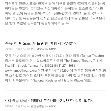
약수통에 인분(人糞)을 한가득 담아 대구를 출발한 62세의 정모씨는 봉
낚시/비치
화마을을 찾았다. 그리고는 자살대통령이 묻혀있는 묘소를 찾아가 한
바탕 원 없이 똥물을 쏟아 부었다. 공분(公憤)에 견디지 못해 국회의사
골프
당에 그것도 독립운동의 성지인 탑골공원에서 퍼온 인분을 국무위원석
을 향해 뿌렸던 김두환의 똥물세례에 이은 두
…
주유 한 번으로 가 볼만한 여행지! <74회>
2010년 11월 17일
on
인근여행지
by
admin
주유 한 번으로 가 볼만한 여행지! <74회> 탬파 극장 (Tampa Theatre)
중서부 플로리다 편 – 힐스버로우 카운티 The Tampa Theatre 711 N.
Franklin Street. Tampa, FL 33602 (813) 274-8981
www.tampatheatre.org 어떤 곳인가? * 1926년에 건축된 탬파 극장은 궁
전 스타일로 지어진 오래된 극장의 모습을 가장 잘 보존하고 있는 대표
적인 건축물이다. * National Register of Historic Places에도
…
<김원동칼럼> 전태일 분신 40주기, 변한 것이 없다.
2010년 11월 17일
on
김원동칼럼
by
admin