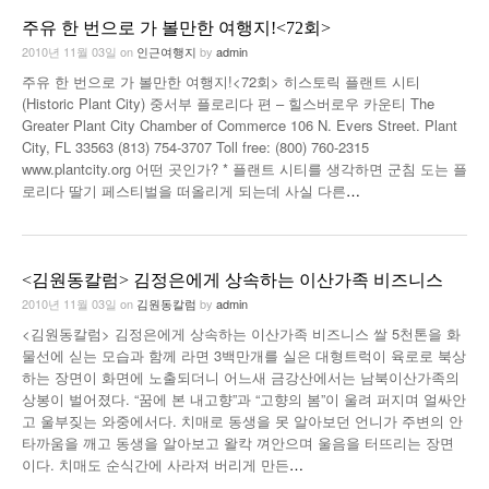
주유 한 번으로 가 볼만한 여행지!<72회>
2010년 11월 03일
on
인근여행지
by
admin
주유 한 번으로 가 볼만한 여행지!<72회> 히스토릭 플랜트 시티
(Historic Plant City) 중서부 플로리다 편 – 힐스버로우 카운티 The
Greater Plant City Chamber of Commerce 106 N. Evers Street. Plant
City, FL 33563 (813) 754-3707 Toll free: (800) 760-2315
www.plantcity.org 어떤 곳인가? * 플랜트 시티를 생각하면 군침 도는 플
로리다 딸기 페스티벌을 떠올리게 되는데 사실 다른
…
<김원동칼럼> 김정은에게 상속하는 이산가족 비즈니스
2010년 11월 03일
on
김원동칼럼
by
admin
<김원동칼럼> 김정은에게 상속하는 이산가족 비즈니스 쌀 5천톤을 화
물선에 싣는 모습과 함께 라면 3백만개를 실은 대형트럭이 육로로 북상
하는 장면이 화면에 노출되더니 어느새 금강산에서는 남북이산가족의
상봉이 벌어졌다. “꿈에 본 내고향”과 “고향의 봄”이 울려 퍼지며 얼싸안
고 울부짖는 와중에서다. 치매로 동생을 못 알아보던 언니가 주변의 안
타까움을 깨고 동생을 알아보고 왈칵 껴안으며 울음을 터뜨리는 장면
이다. 치매도 순식간에 사라져 버리게 만든
…