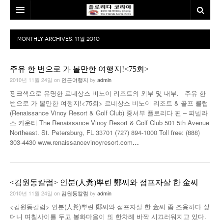
홈
MONTHLY ARCHIVES:
11월 2010
본사소개
주유 한 번으로 가 볼만한 여행지!<75회>
뉴스
2010년 11월 24일
on
인근여행지
by
admin
칼럼
동포
핑크색으로 유명한 르네상스 비노이 리조트의 외부 및 내부. 주유 한
번으로 가 볼만한 여행지!<75회> 르네상스 비노이 리조트 & 골프 클럽
건강
미국
발행인칼럼
(Renaissance Vinoy Resort & Golf Club) 중서부 플로리다 편 – 피넬라
스 카운티 The Renaissance Vinoy Resort & Golf Club 501 5th Avenue
본보특집
김명열칼럼
Northeast. St. Petersburg, FL 33701 (727) 894-1000 Toll free: (888)
303-4430 www.renaissancevinoyresort.com
…
100인선/독자광장
이명덕칼럼
여행
김선옥칼럼
100인선
<김원동칼럼> 인분(人糞)뿌린 鄭씨와 점프자살 한 金씨
인터뷰/탐방
김원동칼럼
독자광장
인근여행지
2010년 11월 24일
on
김원동칼럼
by
admin
<김원동칼럼> 인분(人糞)뿌린 鄭씨와 점프자살 한 金씨 좀 조용하다 싶
놀이공원
더니 며칠사이를 두고 봉화마을이 또 한차례 바짝 시끄러워지고 있다.