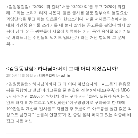
<김원동칼럼> “G20이 뭐 길래” 서울 “G20대회”를 두고 “G20이 뭐길
래…” 라는 소리가 터져 나온다. 물론 행사를 앞둔 정부측의 불필요한
과잉단속을 두고 하는 민초들의 한숨소리다. 서울 서대문구청에서는
대회 기간중 음식물 쓰레기를 내 놓지 말라는 공고문을 붙였다 해서 말
썽이 났다. 외국 귀빈들이 서울에 체류하는 기간 동안 음식물 쓰레기도
못 버리느냐는 주민들의 먹지도 말라는가 라는 거센 항의에 그 문제
의
…
<김원동칼럼> 하나님아버지 그 때 어디 계셨습니까!
2010년 11월 08일
on
김원동칼럼
by
admin
<김원동칼럼> 하나님아버지 그 때 어디 계셨습니까! ▲노동자 유홍준
씨를 폭행하고‘맷값’이라고돈을 준 최철원 전 M&M 대표(우측)와 MBC
<시사매거진 2580>의 ‘믿기지 않는 구타 사건’ 화면. 노동자 유씨는 입
안도 터져 피가 흐르고 있다.(하단) “야구방망이로 구타하고 한 대에
100만원씩 계산해 일시불로 지급한 후 뒷풀이로 아구통을 돌린 값은 외
상으로 남겼다.” “눈물의 연평도”가 왼 종일 울려 퍼지고 있는 와중에 비
집고 나온 어느
…