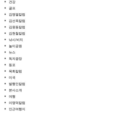
건강
골프
김명열칼럼
김선옥칼럼
김원동칼럼
김현철칼럼
낚시/비치
놀이공원
뉴스
독자광장
동포
목회칼럼
미국
발행인칼럼
본사소개
여행
이명덕칼럼
인근여행지