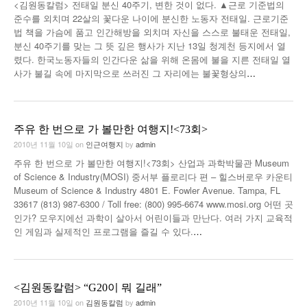
<김원동칼럼> 전태일 분신 40주기, 변한 것이 없다. ▲근로 기준법의
준수를 외치며 22살의 꽃다운 나이에 분신한 노동자 전태일. 근로기준
법 책을 가슴에 품고 인간해방을 외치며 자신을 스스로 불태운 전태일,
분신 40주기를 맞는 그 뜻 깊은 행사가 지난 13일 청계천 등지에서 열
렸다. 한국노동자들의 인간다운 삶을 위해 온몸에 불을 지른 전태일 열
사가 불길 속에 마지막으로 쓰러진 그 자리에는 불꽃형상의
…
주유 한 번으로 가 볼만한 여행지!<73회>
2010년 11월 10일
on
인근여행지
by
admin
주유 한 번으로 가 볼만한 여행지!<73회> 산업과 과학박물관 Museum
of Science & Industry(MOSI) 중서부 플로리다 편 – 힐스버로우 카운티
Museum of Science & Industry 4801 E. Fowler Avenue. Tampa, FL
33617 (813) 987-6300 / Toll free: (800) 995-6674 www.mosi.org 어떤 곳
인가? 모우지에선 과학이 살아서 어린이들과 만난다. 여러 가지 교육적
인 게임과 실제적인 프로그램을 즐길 수 있다.
…
<김원동칼럼> “G20이 뭐 길래”
2010년 11월 10일
on
김원동칼럼
by
admin