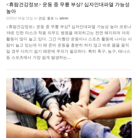
<휴람건강정보> 운동 중 무릎 부상? 십자인대파열 가능성
높아
2023년 06월 22일
on
건강
,
동포
by
admin
<휴람건강정보> 운동 중 무릎 부상? 십자인대파열 가능성 높아 코로나
19로 인한 마스크 착용 의무도 병원을 제외하고는 전면 해지되며 야외
활동이 많이 늘고 있다. 그간 미뤘던 운동이나 스포츠 활동에 나서는 사
람이 늘고 있는데 이 때 준비 운동을 충분히 하지 않고 바로 몸을 움직
일 경우 다치기 쉽기 때문에 주의가 필요하다. 특히 축구, 농구, 테니스
등 스포츠에서 가장 쉽게 발생하는
…