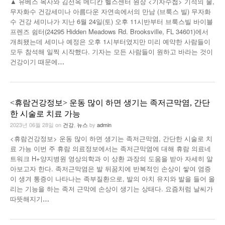
▲ 유베스 목사와 김선옥 메디칸 헬스센터 원장 <기자수첩> 기적의 물,
무자화수 건강세미나 아름다운 자연속에서의 만남 (브룩스 빌) 무자화
수 건강 세미나가 지난 6월 24일(토) 오후 11시반부터 브룩스빌 바이블
프렌즈 쉼터(24295 Hidden Meadows Rd. Brooksville, FL 34601)에서
개최됐는데 세미나 예정은 오후 1시부터였지만 미리 예약한 사람들이
모두 참석해 일찍 시작했다. 기자는 모든 사람들이 원하고 바라는 것이
건강이기 때문에
…
<휴람건강정보> 운동 많이 하면 생기는 족저근막염, 간단
한 시술로 치료 가능
2023년 06월 28일
on
건강
,
뉴스
by
admin
<휴람건강정보> 운동 많이 하면 생기는 족저근막염, 간단한 시술로 치
료 가능 이번 주 휴람 의료정보에서는 족저근막염에 대해 휴람 의료네
트워크 H+양지병원 영상의학과 이 상환 과장의 도움을 받아 자세히 알
아보고자 한다. 족저근막염은 발 뒤꿈치에 반복적인 손상이 쌓여 염증
이 생겨 통증이 나타나는 족부질환으로, 발의 아치 유지와 발을 들어 올
리는 기능을 하는 족저 근막에 손상이 생기는 상태다. 요즘처럼 날씨가
따뜻해지기
…