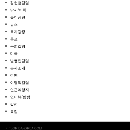
김현철칼럼
낚시/비치
놀이공원
뉴스
독자광장
동포
목회칼럼
미국
발행인칼럼
본사소개
여행
이명덕칼럼
인근여행지
인터뷰/탐방
칼럼
특집
FLORIDAKOREA.COM