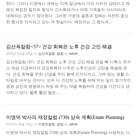
한다. 그러나 이중에서 관례는 이제 일상에서 거의 사라진 상태이고 제
례도 복잡한 절차와 형식이 간소화되거나 아예 가족들의 식사자리로
대체되는 경우가 많아졌다. 그러한 가운데 결혼과 장례는 여전히 중요
한 행사로 인식되고 있는 게 현실이다. 예전과는 그 형식과
…
김선옥칼럼<57> 건강 회복은 노후 건강 고민 해결
2023년 06월 28일
on
김선옥칼럼
,
칼럼
by
admin
김선옥칼럼<57> 건강 회복은 노후 건강 고민 해결 온열 뼈 디톡스 연구
소 제공 지금부터의 건강회복의 시작은 노후건강의 고민을 해결해 준
다. 건강 회복을 위한 신념을 우리 몸에 인지시키고, 그에 맞는 생활 스
타일로 바꾸는 것이다. 모두 다 건강한 노후를 위해 하는 일이 정기적인
병원 검진과 병원에서 처방 해 주는 약을 복용하며 건강을 지킨다고 생
각하고 있다. 물론 틀린 말은
…
이명덕 박사의 재정칼럼 (739) 상속 계획(Estate Planning)
2023년 06월 28일
on
이명덕칼럼
,
칼럼
by
admin
이명덕 박사의 재정칼럼 (739) 상속 계획(Estate Planning) 사랑하는 사