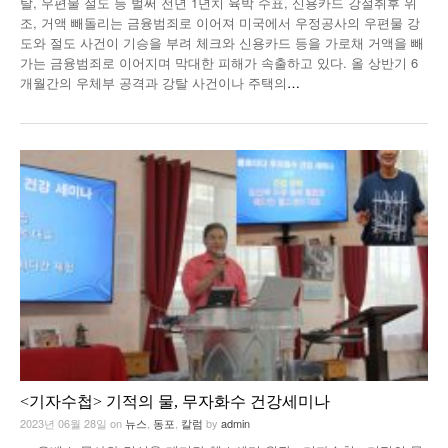
탈, 우편물 절도 등 벌써 전년 1년치 육박 수표, 신용카드 강절취후 위
조, 거액 빼돌리는 금융범죄로 이어져 미국에서 우정공사의 우편물 강
낚시/비치
도와 절도 사건이 기승을 부려 체크와 신용카드 등을 가로채 거액을 빼
가는 금융범죄로 이어지며 막대한 피해가 속출하고 있다. 올 상반기 6
골프
개월간의 우체부 공격과 강탈 사건이나 주택의
…
<기자수첩> 기적의 물, 무자화수 건강세미나
2023년 06월 28일
on
뉴스
,
동포
,
칼럼
by
admin