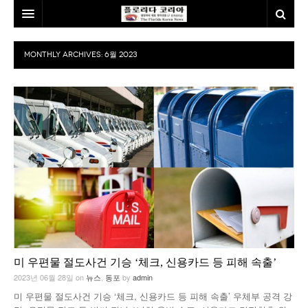
홈
MONTHLY ARCHIVES:
6월 2023
본사소개
뉴스
칼럼
동포
건강
미국
발행인칼럼
본보특집
김명열칼럼
100인선/독자광장
이명덕칼럼
여행
김선옥칼럼
100인선
미 우편물 절도사건 기승 ‘체크, 신용카드 등 피해 속출’
인터뷰/탐방
김원동칼럼
독자광장
인근여행지
2023년 06월 28일
on
뉴스
,
동포
by
admin
미 우편물 절도사건 기승 ‘체크, 신용카드 등 피해 속출’ 우체부 공격 강
놀이공원