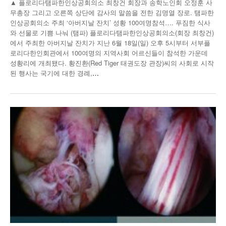
▲ 플로리다탬파한인상공회의소 최창건 회장과 송학노인회 오정훈 사
무총장 그리고 오른쪽 상단에 감사의 말씀을 전한 김명열 장로. 탬파한
인상공회의소 주최 ‘아버지날 잔치’ 성황 100여명참석…. 푸짐한 식사
와 선물로 기쁨 나눠 (탬파) 플로리다탬파한인상공회의소(회장 최창건)
에서 주최한 아버지날 잔치가 지난 6월 18일(일) 오후 5시부터 서부플
로리다한인회관에서 100여명의 지역사회 어르신들이 참석한 가운데
성황리에 개최됐다. 황진환(Red Tiger 태권도장 관장)씨의 사회로 시작
된 행사는 국기에 대한 경례,
…