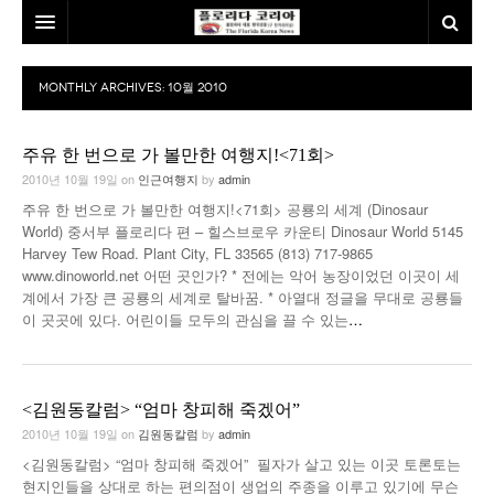
홈
MONTHLY ARCHIVES:
10월 2010
본사소개
주유 한 번으로 가 볼만한 여행지!<71회>
뉴스
2010년 10월 19일
on
인근여행지
by
admin
칼럼
동포
주유 한 번으로 가 볼만한 여행지!<71회> 공룡의 세계 (Dinosaur
World) 중서부 플로리다 편 – 힐스브로우 카운티 Dinosaur World 5145
건강
미국
발행인칼럼
Harvey Tew Road. Plant City, FL 33565 (813) 717-9865
www.dinoworld.net 어떤 곳인가? * 전에는 악어 농장이었던 이곳이 세
본보특집
김명열칼럼
계에서 가장 큰 공룡의 세계로 탈바꿈. * 아열대 정글을 무대로 공룡들
이 곳곳에 있다. 어린이들 모두의 관심을 끌 수 있는
…
100인선/독자광장
이명덕칼럼
여행
김선옥칼럼
100인선
<김원동칼럼> “엄마 창피해 죽겠어”
인터뷰/탐방
김원동칼럼
독자광장
인근여행지
2010년 10월 19일
on
김원동칼럼
by
admin
<김원동칼럼> “엄마 창피해 죽겠어” 필자가 살고 있는 이곳 토론토는
놀이공원
현지인들을 상대로 하는 편의점이 생업의 주종을 이루고 있기에 무슨