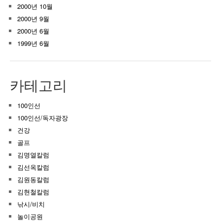
2000년 10월
2000년 9월
2000년 6월
1999년 6월
카테고리
100인선
100인선/독자광장
건강
골프
김명열칼럼
김선옥칼럼
김원동칼럼
김현철칼럼
낚시/비치
놀이공원