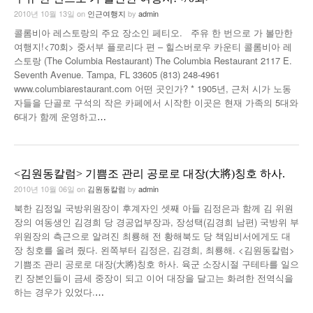
2010년 10월 13일
on
인근여행지
by
admin
콜롬비아 레스토랑의 주요 장소인 페티오. 주유 한 번으로 가 볼만한
여행지!<70회> 중서부 플로리다 편 – 힐스버로우 카운티 콜롬비아 레
스토랑 (The Columbia Restaurant) The Columbia Restaurant 2117 E.
Seventh Avenue. Tampa, FL 33605 (813) 248-4961
www.columbiarestaurant.com 어떤 곳인가? * 1905년, 근처 시가 노동
자들을 단골로 구석의 작은 카페에서 시작한 이곳은 현재 가족의 5대와
6대가 함께 운영하고
…
<김원동칼럼> 기쁨조 관리 공로로 대장(大將)칭호 하사.
2010년 10월 06일
on
김원동칼럼
by
admin
북한 김정일 국방위원장이 후계자인 셋째 아들 김정은과 함께 김 위원
장의 여동생인 김경희 당 경공업부장과, 장성택(김경희 남편) 국방위 부
위원장의 측근으로 알려진 최룡해 전 황해북도 당 책임비서에게도 대
장 칭호를 올려 줬다. 왼쪽부터 김정은, 김경희, 최룡해. <김원동칼럼>
기쁨조 관리 공로로 대장(大將)칭호 하사. 육군 소장시절 구테타를 일으
킨 장본인들이 금세 중장이 되고 이어 대장을 달고는 화려한 전역식을
하는 경우가 있었다.
…