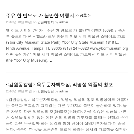
주유 한 번으로 가 볼만한 여행지!<69회>
2010년 10월 06일
on
인근여행지
by
admin
옛 이보 시티의 7번가 주유 한 번으로 가 볼만한 여행지!<69회> 중서
부 플로리다 편 – 힐스버로우 카운티 이보 시티 박물관 스테이트 파크
(Ybor City Museum State Park) Ybor City State Museum 1818 E.
Ninth Avenue. Tampa, FL 33605 (813) 247-6323 www.ybormuseum.org
어떤 곳인가? * 이보 시티 박물관 스테이트 파크에선 이보 시티 박물관
(the Ybor City Museum),
…
<김원동칼럼> 육두문자백화점, 익명성 악풀의 횡포
2010년 10월 01일
on
김원동칼럼
by
admin
<김원동칼럼> 육두문자백화점, 익명성 악풀의 횡포 익명성에도 아름다
운 측면과 부끄럽기 그지없는 다른 두가지의 측면이 공존하고 있다. 물
론 차원이 다른 익명성의 호(好)불호(不好)다. 가령 적잖은 성금을 내면
서 실명을 밝히지 않는 예쁜 손의 익명의 기부자를 볼 때는 선행의 주인
공이 과연 누구일까 하는 생각과 함께 관심이 실명기부자보다 더 증폭
된다. 왼손이 한 것을 오른손이 모르게 하라는 성서의 가르침을 실천하