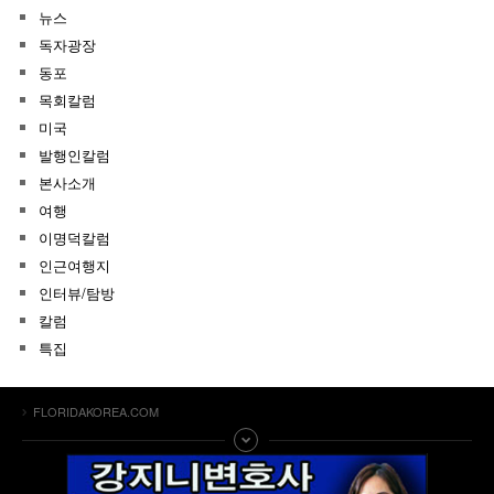
뉴스
독자광장
동포
목회칼럼
미국
발행인칼럼
본사소개
여행
이명덕칼럼
인근여행지
인터뷰/탐방
칼럼
특집
FLORIDAKOREA.COM