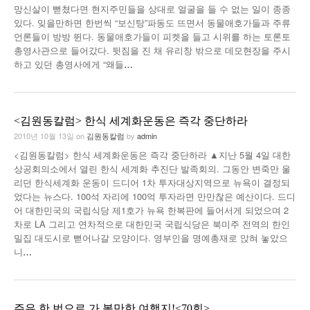
망신살이 뻗쳤다면 현지주민들을 상대로 얼굴을 들 수 없는 일이 종종
낚시/비치
있다. 잊을만하면 한번씩 “보신탕”파동도 뜨면서 동물애호가들과 주류
언론들이 방방 뛴다. 동물애호가들이 피켓을 들고 시위를 하는 토론토
골프
총영사관으로 들어갔다. 뒷짐을 진 채 유리창 밖으로 데모현장을 주시
하고 있던 총영사에게 “왜들
…
<김원동칼럼> 한식 세계화운동은 즉각 중단하라
2010년 10월 13일
on
김원동칼럼
by
admin
<김원동칼럼> 한식 세계화운동은 즉각 중단하라 ▲지난 5월 4일 대한
상공회의소에서 열린 한식 세계화 추진단 발족회의. 그동안 변죽만 울
리던 한식세계화 운동이 드디어 1차 투자대상지역으로 뉴욕이 결정되
었다는 뉴스다. 100석 자리에 100억 투자라면 만만찮은 예산이다. 드디
어 대한민국의 국립식당 제1호가 뉴욕 한복판에 들어서게 되었으며 2
차로 LA 그리고 연차적으로 대한민국 국립식당은 북미주 전역의 한인
밀집 대도시로 뻗어나갈 모양이다. 영부인을 명예총재로 앉혀 놓았으
니
…
주유 한 번으로 가 볼만한 여행지!<70회>