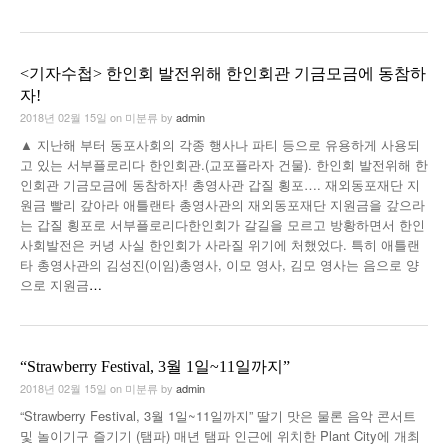
<기자수첩> 한인회 발전위해 한인회관 기금모금에 동참하
자!
2018년 02월 15일
on
미분류
by
admin
▲ 지난해 부터 동포사회의 각종 행사나 파티 등으로 유용하게 사용되
고 있는 서부플로리다 한인회관.(교포플라자 건물). 한인회 발전위해 한
인회관 기금모금에 동참하자! 총영사관 갑질 횡포…. 재외동포재단 지
원금 빨리 갚아라 애틀랜타 총영사관의 재외동포재단 지원금을 갚으라
는 갑질 횡포로 서부플로리다한인회가 갈길을 모르고 방황하면서 한인
사회발전은 커녕 사실 한인회가 사라질 위기에 처했었다. 특히 애틀랜
타 총영사관의 김성진(이임)총영사, 이모 영사, 김모 영사는 음으로 양
으로 지원금
…
“Strawberry Festival, 3월 1일~11일까지”
2018년 02월 15일
on
미분류
by
admin
“Strawberry Festival, 3월 1일~11일까지” 딸기 맛은 물론 음악 콘서트
및 놀이기구 즐기기 (탬파) 매년 탬파 인근에 위치한 Plant City에 개최