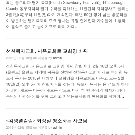
되는 플로리다 딸기 축제(Florida Strawberry Festival)는 Hillsborough
County 동부지역의 딸기 수확을 축하하는 11일간의 지역행사로 올해는
3월1일(목)부터 11일(일)까지 개최된다. 매년 50만 명이 넘는 방문객들
이 방문하는 딸기축제의 주요 행사는 유명 연예인과 가수들이 초청되
어 음악도 즐기고 놀이기구도 타며 가축
…
선한목자교회, 시온교회로 교회명 바꿔
2018년 02월 15일
on
미분류
by
admin
선한목자교회, 시온교회로 교회명 바꿔 창립예배, 2월 18일 오후 5시
(올랜도) 올랜도 지역에 복음을 전하던 선한목자교회에 새로 부임한 유
모세 목사는 2018년 새해부터 교회명을 시온교회로 바꾸고 오는 2월
18일(일) 오후 5시에 창립예배를 갖는다. 유모세 목사는 온 성도가 하나
가 되어 새로운 마음과 새로운 각오로 다시 한 번 주님의 제자가 되어
주님의 나라와 의를 위해 그리고 지역동포사회의 복음화를 위하여
…
<김명열칼럼> 화장실 청소하는 사모님
2018년 02월 15일
on
미분류
by
admin