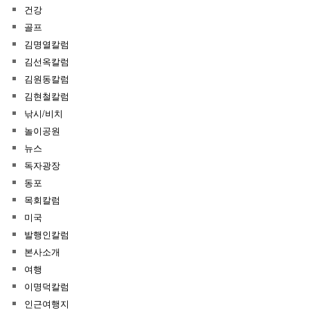
건강
골프
김명열칼럼
김선옥칼럼
김원동칼럼
김현철칼럼
낚시/비치
놀이공원
뉴스
독자광장
동포
목회칼럼
미국
발행인칼럼
본사소개
여행
이명덕칼럼
인근여행지