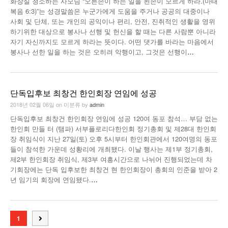
화장실 청소하는 사모님 “오른손이 하는 일을 왼손이 모르게 하라.(마태
복음 6:3)”는 성경말씀은 누군가에게 도움을 주거나 공공의 대중이나
사회 및 단체, 또는 개인의 공익이나 편리, 안전, 진취적인 생활을 영위
하기위한 대상으로 봉사나 선행 및 헌신을 할 때는 다른 사람뿐 아니라
자기 자신까지도 모르게 하라는 뜻이다. 어떤 댓가를 바라는 마음에서
봉사나 선한 일을 하는 것은 오히려 악행이고, 그것은 선행이
…
단독입후보 최창건 한인회장 연임에 성공
2018년 02월 06일
on
미분류
by
admin
단독입후보 최창건 한인회장 연임에 성공 120여 동포 참석… 부담 없는
한인회 만들 터 (탬파) 서부플로리다한인회 정기총회 및 제28대 한인회
장 취임식이 지난 27일(토) 오후 5시부터 한인회관에서 120여명의 동포
들이 참석한 가운데 성황리에 개최됐다. 이날 행사는 제1부 정기총회,
제2부 한인회장 취임식, 제3부 여흥시간으로 나뉘어 진행되었는데 차
기회장에는 단독 입후보한 최창건 현 한인회장이 총회의 인준을 받아 2
년 임기의 회장에 연임됐다.
…
1