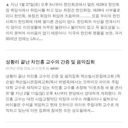
▲ 지난 1월 27일(토) 오후 5시부터 한인회관에서 열린 제28대 한인회
낚시/비치
장 취임식에서 취임사를 하고 있는 최창건 한인회장. 제28대 서부플로
리다 한인회, 최창건 회장의 취임에 즈음하여……… 요즘 우리의 한인
골프
사회가 한인회에 대해 별다른 관심이 없다. 한인회와 자신을 연계시키
지 않아도 이민생활에 아무런 불편이나 불이익이 없고 꼭 필요성을 느
끼지 못하며 아쉬움이 없기 때문이다. 미국의 한인회 현황을 보면, 과거
30여년 전에는 LA나
…
성황리 끝난 차인홍 교수의 간증 및 음악집회
2018년 02월 23일
on
미분류
by
admin
성황리 끝난 차인홍 교수의 간증 및 음악집회 잭슨빌시온침례교회 (잭
슨빌) 잭슨빌시온침례교회(목사 허병옥)에서는 오하이오 라이트 주립
대학 교수로 재직하고 있는 차인홍 교수를 초청해 “이웃초청 새 봄 콘서
트”를 지난 2월 11일(일) 오후 4시부터 본당에서 성대하게 개최했다. 차
인홍 교수는 대전 시립교향악단 악장과 사우스 캐롤라이나 필하모닉
바이올린 수석을 역임하고 현재 오하이오 라이트 주립대학 교수로 재
직하고 있는데 이번 집회에 참석한 모든 성도들에게
…