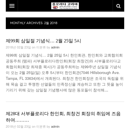
홈
MONTHLY ARCHIVES:
2월 2018
본사소개
제99회 삼일절 기념식… 2월 25일 5시
뉴스
2018년 02월 23일
on
미분류
by
admin
칼럼
동포
제99회 삼일절 기념식… 2월 25일 5시 한인회관, 한인회와 교회협의회
공동주최 (탬파) 서부플로리다한인회(회장 최창건)와 서부플로리다교
건강
미국
발행인칼럼
회협의회(회장 최재종 목사)가 공동주최하는 제99주년 삼일절 기념식
이 오는 2월 25일(일) 오후 5시부터 한인회관(7046 Hillsborough Ave.
본보특집
김명열칼럼
Tampa, FL 33634)에서 개최된다. 최창건 한인회장은 조국의 독립을 위
해 목숨 걸고 투쟁한 선열들의 민족정신을 계승하고 또한 그 뜻을 높이
기리기 위해 갖는 삼일절 기념행사에 많은 동포들이 참석해
100인선/독자광장
이명덕칼럼
…
여행
김선옥칼럼
100인선
인터뷰/탐방
김원동칼럼
독자광장
인근여행지
제28대 서부플로리다 한인회, 최창건 회장의 취임에 즈음
하여………
놀이공원
2018년 02월 23일
on
미분류
by
admin