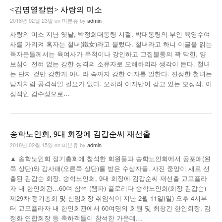
<김명열칼럼> 사랑의 미소
2018년 02월 23일
on
미분류
by
admin
사랑의 미소 지난 옛날, 박정희대통령 시절, 박대통령의 부인 육영수여
사를 가리켜 혹자는 철녀(鐵女)라고 불렀다. 철녀라고 하니 이글을 읽는
독자분들께서는 육여사가 무척이나 강인하고 고집불통의 꽉 막힌, 양
보심이 전혀 없는 강한 성격의 소유자로 오해하리라 생각이 든다. 철녀
는 단지 겉만 강한게 아니라 속까지 강한 여자를 말한다. 진정한 철녀는
남자처럼 공격적일 필요가 없다. 오히려 여자만이 갖고 있는 모성적, 여
성적인 감수성으로
…
송학노인회, 9대 회장에 김갑순씨 재선출
2018년 02월 15일
on
미분류
by
admin
▲ 송학노인회 정기총회에 참석한 회원들과 송학노인회에서 공포패(왼
쪽 상단)와 감사패(오른쪽 상단)를 받은 수상자들. 사진 중앙이 새로 선
출된 김갑순 회장. 송학노인회, 9대 회장에 김갑순씨 재선출 교포플라
자 내 한인회관…60여 참석 (탬파) 플로리다 송학노인회(회장 김갑순)
제29차 정기총회 및 신임회장 취임식이 지난 2월 11일(일) 오후 4시부
터 교포플라자 내 한인회관에서 60여명의 회원 및 최창건 한인회장, 김
정화 연합회장 등 축하객들이 참석한 가운데
…