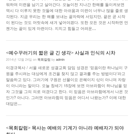
워하며 미련을 남기고 살아간다. 오늘이전 지나간 한해를 돌이켜보면
낚시/비치
역시 다 이루지 못한 것들에 대한 아쉬움과 미련이 너무나 많을 줄로 생
각된다. 지금 우리는 한 해를 보내는 끝자락에 서있지만, 끝은 곧 시작
골프
이 된다는 것도 머릿속에 새겨 넣어야겠다. 또한 모든 것은 시작하면 언
젠가는 끝이 있게 마련이다. 지치고 힘들고 어려운
…
<예수꾸러기의 짧은 글 긴 생각> 사실과 인식의 시차
2014년 12월 24일
on
목회칼럼
by
admin
이경규목사 / 서울 새로운 성결교회 담임 성경은 ‘믿음이란 하나님이 구
원을 주시려는 대상에게 조건을 찾지 않고 결과를 주는 방법이다’라고
말씀하고 있다. 그러기에 구원은 선물이요 은혜이지 삯이 아니며 자랑
이 아니라는 말이다. 오늘 창세기 15장에 보면 아브라함이 하나님을 믿
자 그것을 그의 의로 여겼다고 한다. 이 믿음은 아브라함에게서 나온 것
인가? 아니다. 그러면 아브라함의 믿음은 어디서 나왔는가? 이에 대한
대답은
…
<목회칼럼> 목사는 예배의 기계가 아니라 예배자가 되야