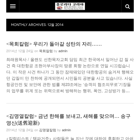
홈
MONTHLY ARCHIVES:
12월 2014
본사소개
<목회칼럼> 우리가 돌아갈 성탄의 자리……
뉴스
2014년 12월 24일
on
목회칼럼
by
admin
칼럼
동포
최래원목사 / 올랜도 선한목자교회 담임 최근 한국에서 일어난 갑 질 사
건 즉 대한항공 조현아부사장의 땅콩 회향 논란으로 연일 시끄럽습니
건강
미국
발행인칼럼
다. 이 작은 사건 하나가 그 동안 잠재돼있던 대한항공의 숨겨져 행해오
던 갑질이 만 천하에 공개되면서 시민들의 공분을 사고 있습니다. 사실
본보특집
김명열칼럼
항공안전 및 보안에 관한 법률 제23조에는 ‘승객의 협조의무로’기장들
의 업무를 위계 또는 위력으로써 방해하는 행위, 폭언, 고성방가 등
…
100인선/독자광장
이명덕칼럼
여행
김선옥칼럼
100인선
<김명열칼럼> 금년 한해를 보내고, 새해를 맞으며… 송구
인터뷰/탐방
김원동칼럼
독자광장
인근여행지
영신(送舊迎新)
2014년 12월 24일
on
김명열칼럼
by
admin
놀이공원
<칼럼리스트 / 탬파거주> 사람들은 늘 지난 것에 대하여 후회하고 아쉬