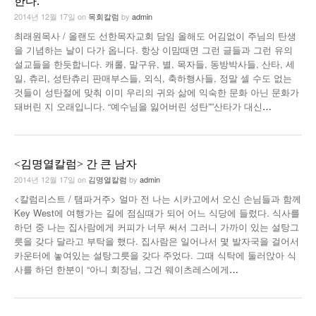
한다.
2014년 12월 17일
on
목회칼럼
by
admin
최래원목사 / 올랜도 선한목자교회 담임 올해도 어김없이 주님의 탄생
을 기념하는 날이 다가 옵니다. 항상 이맘때면 그런 글들과 그런 유의
설교들을 한듯합니다. 캐롤, 말구유, 별, 목자들, 동방박사들, 산타, 세
일, 츄리, 성탄츄리 판매부스들, 외식, 축하행사들, 정말 셀 수도 없는
것들이 성탄절에 맞춰 이미 우리의 귀와 삶에 익숙한 문화 아닌 문화가
돼버린 지 오래입니다. “예수님을 잃어버린 성탄””산타가 대신
…
<김명열칼럼> 간 큰 남자
2014년 12월 17일
on
김명열칼럼
by
admin
<칼럼리스트 / 탬파거주> 얼마 전 나는 시카고에서 오신 손님들과 함께
Key West에 여행가는 길에 점심때가 되어 어느 식당에 들렀다. 식사를
하던 중 나는 집사람에게 커피가 너무 써서 그러니 가까이 있는 설탕그
릇을 갖다 달라고 부탁을 했다. 집사람은 일어나서 몇 발자국을 걸어서
카운터에 놓여있는 설탕그릇을 갖다 주었다. 그때 식탁에 둘러앉아 식
사를 하던 한분이 “아니 회장님, 그건 웨이츠레스에게
…