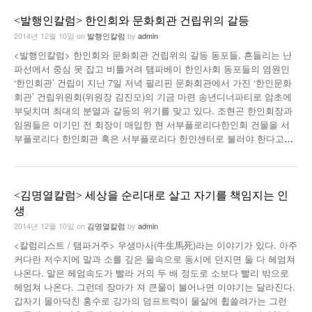
<발행인칼럼> 한인회와 문화회관 건립위의 갈등
2014년 12월 10일
on
발행인칼럼
by
admin
<발행인칼럼> 한인회와 문화회관 건립위의 갈등 동포들, 흔들리는 난
파선에서 중심 못 잡고 비틀거려 탬파베이 한인사회 동포들의 염원인
‘한인회관’ 건립이 지난 7일 저녁 필리핀 문화회관에서 가진 ‘한인문화
회관’ 건립위원회(위원장 김진모)의 기금 마련 송년디너파티로 암초에
부딪치며 최대의 분열과 갈등의 위기를 맞고 있다. 조현곤 한인회장과
임원들은 이기민 전 회장이 매입한 현 서부플로리다한인회 건물을 서
부플로리다 한인회관 혹은 서부플로리다 한인센터로 불러야 한다고
…
<김명열칼럼> 세상을 순리대로 살고 자기를 책임지는 인
생
2014년 12월 10일
on
김명열칼럼
by
admin
<칼럼리스트 / 탬파거주> 우생마사(牛生馬死)라는 이야기가 있다. 아주
커다란 저수지에 말과 소를 깊은 물속으로 동시에 던지면 둘 다 헤엄쳐
나온다. 말은 헤엄속도가 빨라 거의 두 배 정도로 소보다 빨리 밖으로
헤엄쳐 나온다. 그런데 장마가 져 큰물이 불어나면 이야기는 달라진다.
갑자기 몰아닥친 홍수로 강가의 덤프트럭이 물살에 휩쓸려가는 그런