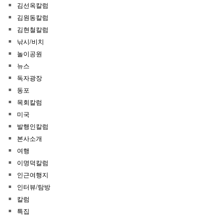
김선옥칼럼
김원동칼럼
김현철칼럼
낚시/비치
놀이공원
뉴스
독자광장
동포
목회칼럼
미국
발행인칼럼
본사소개
여행
이명덕칼럼
인근여행지
인터뷰/탐방
칼럼
특집