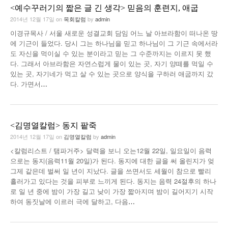
<예수꾸러기의 짧은 글 긴 생각> 믿음의 훈련지, 애굽
2014년 12월 17일
on
목회칼럼
by
admin
이경규목사 / 서울 새로운 성결교회 담임 어느 날 아브라함이 떠나온 땅
에 기근이 들었다. 당시 그는 하나님을 믿고 하나님이 그 기근 속에서라
도 자신을 먹이실 수 있는 분이라고 믿는 그 수준까지는 이르지 못 했
다. 그래서 아브라함은 자연스럽게 물이 있는 곳, 자기 양떼를 먹일 수
있는 곳, 자기네가 먹고 살 수 있는 곳으로 양식을 구하러 애굽까지 갔
다. 가면서
…
<김명열칼럼> 동지 팥죽
2014년 12월 17일
on
김명열칼럼
by
admin
<칼럼리스트 / 탬파거주> 달력을 보니 오는12월 22일, 일요일이 음력
으로는 동지(음력11월 20일)가 된다. 동지에 대한 글을 써 올린지가 엊
그제 같은데 벌써 일 년이 지났다. 글을 쓰면서도 세월이 참으로 빨리
흘러가고 있다는 것을 피부로 느끼게 된다. 동지는 음력 24절후의 하나
로 일 년 중에 밤이 가장 길고 낮이 가장 짧아지며 밤이 길어지기 시작
하여 동짓날에 이르러 극에 달하고, 다음
…