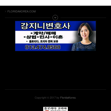
FLORIDAKOREA.COM
Copyright © 2017 by
FloridaKorea
.