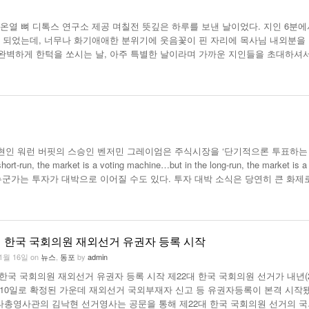
 온열 뼈 디톡스 연구소 제공 며칠전 뜻깊은 하루를 보낸 날이었다. 지인 6분에
게 되었는데, 너무나 화기애애한 분위기에 웃음꽃이 핀 자리에 목사님 내외분을
 완벽하게 한턱을 쏘시는 날, 아주 특별한 날이라며 가까운 지인들을 초대하셔서
의 현인 워런 버핏의 스승인 벤저민 그레이엄은 주식시장을 ‘단기적으론 투표하는
e market is a voting machine…but in the long-run, the market is a
중에서 누군가는 투자가 대박으로 이어질 수도 있다. 투자 대박 소식은 당연히 큰 화제
대 한국 국회의원 재외선거 유권자 등록 시작
11월 16일
on
뉴스
,
동포
by
admin
 한국 국회의원 재외선거 유권자 등록 시작 제22대 한국 국회의원 선거가 내년(2
월 10일로 확정된 가운데 재외선거 국외부재자 신고 등 유권자등록이 본격 시작
총영사관의 김낙현 선거영사는 공문을 통해 제22대 한국 국회의원 선거의 