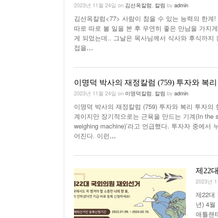
2023년 11월 24일
on
김선옥칼럼
,
칼럼
by
admin
김선옥칼럼<77> 사람이 참을 수 있는 능력의 한계!
따로 따로 볼 일을 본 후 우연히 좋은 만남을 가지
게 되었는데.. 그날은 목사님께서 식사와 후식까지
접을
…
이명덕 박사의 재정칼럼 (759) 투자와 복리
2023년 11월 24일
on
이명덕칼럼
,
칼럼
by
admin
이명덕 박사의 재정칼럼 (759) 투자와 복리 투자
계이지만 장기적으로는 근육을 만드는 기계(In the short-run, th
weighing machine)’라고 언급했다. 투자자 
어진다. 이런
…
제22
2023년 
제22대
년) 4
애틀랜타