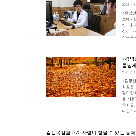
2023년 
<휴람건
보에서는
반, 뇌
신경과 
상은 단
<김명
름답게
2023년 
<김명열
화꽃을 
절이란 
를 비유
국화꽃,
다섯가
김선옥칼럼<77> 사람이 참을 수 있는 능력