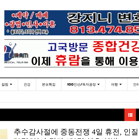
칼럼
건강
본보특집
100인선/독자광장
여행
인
발행인칼럼
100인선
인근여행지
-
- 2026년 
한인들 많은 오버스테이 불법체류 형사처벌한다
플로리다코리아 애독자 여러분께 드리는 말씀
<플로
2026년 07월 30일
월 27일
김명열칼럼
독자광장
놀이공원
이명덕칼럼
낚시/비치
- 2026년
<발행인 편지>플로리다코리아 “연합회 모든 기사 취재
탬파베이 K 봉사센터, 장학금 수여식 및 의료봉사
미주 
- 2023년 08월 30일
07월 30일
- 20
부”
김선옥칼럼
골프
추수감사절에 중동전쟁 4일 휴전, 인질
- 2026년
- 2021년 12월 
김원동칼럼
손현주씨와 윤영아씨 초청 뮤지컬 공연
복된 성탄절과 희망찬 새해 맞이하세요!
“플로