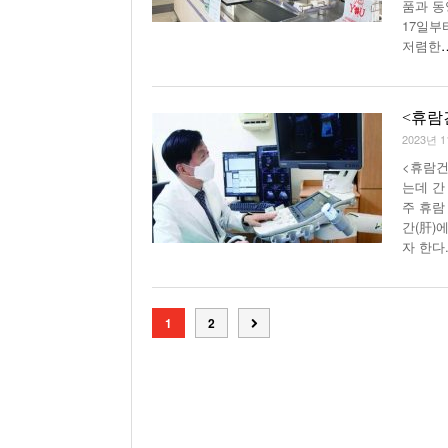
품과 동
17일부
저렴한
<휴람
2023년 
<휴람건
는데 간
주 휴람
간(肝)
자 한다
1
2