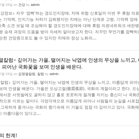
11월 24일
on
건강
by
admin
강정보> 자꾸 ‘깜빡’하는 경도인지장애, 치매 위험 신호일까 이번 주 휴람 의
 기억력, 인지기능 저하가 감퇴됐지만 치매는 아닌 단계로 고령, 기억력 장애
 위축 소견 보일 때 조심해야 할 경도인지장애에 대해 휴람 의료네트워크 세란
윤 승재 과장의 도움을 받아 자세히 알아보고자 한다. 자꾸만 무언가를 깜빡하
순한 건망증으로도 볼 수 있지만 치매와 정상 노화의
…
열칼럼> 깊어가는 가을, 떨어지는 낙엽에 인생의 무상을 느끼고, 
 피어난 국화꽃을 보며 인생을 배운다.
11월 24일
on
김명열칼럼
,
칼럼
by
admin
칼럼> 깊어가는 가을, 떨어지는 낙엽에 인생의 무상을 느끼고, 아름답게 피어
보며 인생을 배운다. 가을은 오상고절(傲霜孤節), 국화의 계절이라고 한다. 오
매서운 서릿발에도 굴하지 않고 홀로 꼿꼿하게 절개를 지키는 충신이 나 국화(
적으로 이르는 말이다. 각양각색으로 아름답게 피어나 사람들의 눈길을 사로
 그윽하게 풍겨나는 국화의 향기속에 이 가을도 점점 더 깊어가고 있다. 국화
지 아름다움이 있다고
…
의 한계!