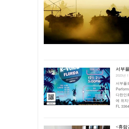
서부플로
2023년 
서부플로리
Perfo
다한인회
에 위치한 
FL 33
<휴람