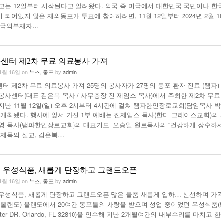
고는 12일부터 시작된다고 알려왔다. 외국 즉 미국에서 대한민국 국민이나 한
 되어있지 않은 재외동포가 투표에 참여하려면, 11월 12일부터 2024년 2월 1
‘국외부재자
…
사센터 제2차 무료 의료봉사 가져
11월 16일
on
뉴스
,
동포
by
admin
센터 제2차 무료 의료봉사 가져 25명의 봉사자가 27명의 동포 환자 진료 (탬파)
 봉사센터(대표 김은복 목사 / 사무총장 진 제임스 목사)에서 주최한 제2차 무
지난 11월 12일(일) 오후 2시부터 4시간에 걸쳐 탬파한인장로교회(담임목사 
 개최됐다. 행사에 앞서 가진 1부 예배는 진제임스 목사(한미 그레이스교회)의
영 목사(탬파한인장로교회)의 대표기도, 오승일 원로목사의 “건강하게 장수하
 제목의 설교, 김은복
…
 우성식품, 새롭게 단장하고 그랜드오픈
11월 16일
on
뉴스
,
동포
by
admin
우성식품, 새롭게 단장하고 그랜드오픈 많은 물품 새롭게 입하… 신선하며 가
(올랜도) 올랜도에서 20여간 동포들의 사랑을 받으며 성업 중이었던 우성식품(5
ater DR. Orlando, FL 32810)을 인수해 지난 2개월여간의 내부수리를 마치고 