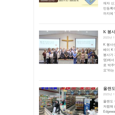
재자 신
민등록이
까지에 
K 봉
2023년 
K 봉사
베이 K
봉사가 
영)에서
로 박주
요”라는
올랜도
2023년 
올랜도 
저렴해 
Edgew