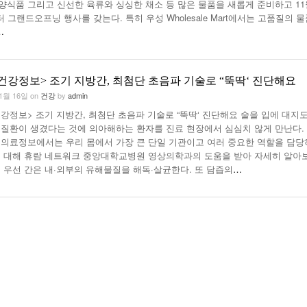
양식품 그리고 신선한 육류와 싱싱한 채소 등 많은 물품을 새롭게 준비하고 11
터 그랜드오프닝 행사를 갖는다. 특히 우성 Wholesale Mart에서는 고품질의 
…
건강정보> 조기 지방간, 최첨단 초음파 기술로 “뚝딱‘ 진단해요
11월 16일
on
건강
by
admin
강정보> 조기 지방간, 최첨단 초음파 기술로 “뚝딱‘ 진단해요 술을 입에 대지도
 질환이 생겼다는 것에 의아해하는 환자를 진료 현장에서 심심치 않게 만난다.
 의료정보에서는 우리 몸에서 가장 큰 단일 기관이고 여러 중요한 역할을 담
에 대해 휴람 네트워크 중앙대학교병원 영상의학과의 도움을 받아 자세히 알아
. 우선 간은 내·외부의 유해물질을 해독·살균한다. 또 담즙의
…