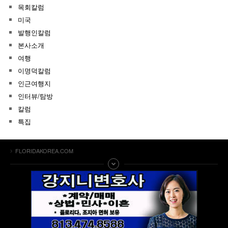
목회칼럼
미국
발행인칼럼
본사소개
여행
이명덕칼럼
인근여행지
인터뷰/탐방
칼럼
특집
FLORIDAKOREA.COM