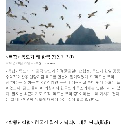
낚시/비치
골프
<특집> 독도가 왜 한국 땅인가 ? (I)
2006년 06월 28일
on
특집
by
admin
<특집> 독도가 왜 한국 땅인가 ? (I) 新한일어업협정, 독도가 한일 공동
수역? “이완용 일당처럼 독도를 일본에 팔아먹었다 ?” “독도는 우리
땅!”이라는 외침은 한국인이라면 누구나 어린시절 부터 귀가 아프게 들
어왔으나, 금년 들어 이 외침에서 한국인의 목소리에는 핏발까지 서 있
다. 필자는 최근까지도 오직 ‘독도는 우리 땅’ 이라는 노래 가사가 전하
는 그 내용이외에 독도에 대하여 아는 것이 별로 없었다.
…
<발행인칼럼> 한국전 참전 기념식에 대한 단상(斷想)