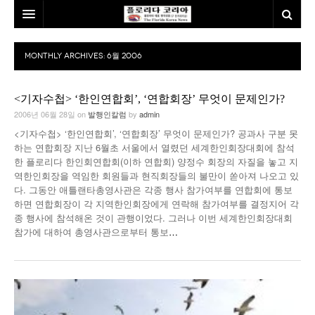
홈
MONTHLY ARCHIVES:
6월 2006
본사소개
<기자수첩> ‘한인연합회’, ‘연합회장’ 무엇이 문제인가?
뉴스
2006년 06월 28일
on
발행인칼럼
by
admin
칼럼
동포
<기자수첩> ‘한인연합회’, ‘연합회장’ 무엇이 문제인가? 공과사 구분 못
하는 연합회장 지난 6월초 서울에서 열렸던 세계한인회장대회에 참석
건강
미국
발행인칼럼
한 플로리다 한인회연합회(이하 연합회) 양정수 회장의 자질을 놓고 지
역한인회장을 역임한 회원들과 현직회장들의 불만이 쏟아져 나오고 있
본보특집
김명열칼럼
다. 그동안 애틀랜타총영사관은 각종 행사 참가여부를 연합회에 통보
하면 연합회장이 각 지역한인회장에게 연락해 참가여부를 결정지어 각
종 행사에 참석해온 것이 관행이었다. 그러나 이번 세계한인회장대회
100인선/독자광장
이명덕칼럼
참가에 대하여 총영사관으로부터 통보
…
여행
김선옥칼럼
100인선
인터뷰/탐방
김원동칼럼
독자광장
인근여행지
놀이공원