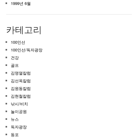
1999년 6월
카테고리
100인선
100인선/독자광장
건강
골프
김명열칼럼
김선옥칼럼
김원동칼럼
김현철칼럼
낚시/비치
놀이공원
뉴스
독자광장
동포