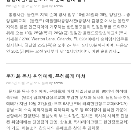
2018년 10월 25일
on
미분류
by
admin
총영사관, 올랜도 지역 순회 영사 업무 10월 25일과 26일 양일간… 중
앙침례교회 (올랜도) 애틀랜타총영사관(총영사 김영준)에서는 올랜도
지역은 물론 인근지역에 거주하는 한인동포들의 민원업무를 도와주기
위해 오는 10월 25일(목)과 26일(금) 양일간 올랜도중앙침례교회(목사
서세원 / 2700 Weston Lane. Orlando, FL 32810)에서 순회영사업무를
실시한다. 첫날일 25일(목)은 오후 2시부터 5시 30분까지이며, 다음날
인 26일(금)에는 오전 9시부터 낮 12시까지이다. 이번 순회영사
…
문재화 목사 취임예배, 은혜롭게 마쳐
2018년 10월 25일
on
미분류
by
admin
문재화 목사 취임예배, 은혜롭게 마쳐 제일장로교회, 90여명 참석해
축하해 (탬파) 탬파제일장로교회 부임한 문재화 목사의 담임목사 취임
예배가 지난 10월 21일(일) 오후 6시반부터 해외한인장로교회(KPCA)
동남노회 소속 목회자들과 축하객과 성도 등 90여명이 참석한 가운데
본당에서 진행됐다. 동남노회 부 노회장인 김치문 목사의 사회로 진행
된 취임예배는 찬양팀의 찬양, 함철호 목사(레이크랜드 한인장로교회)
의 기도, 하늘소리 찬양대의 은혜로운 찬양 후 김치문
…