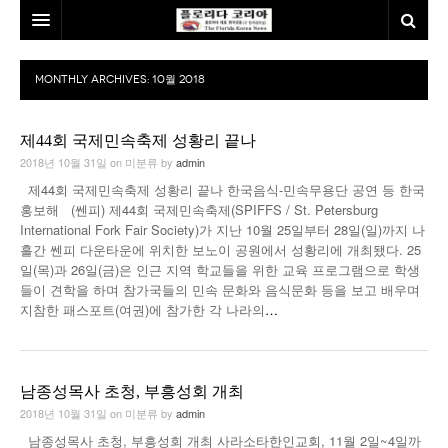
홈
MONTHLY ARCHIVES:
10월 2018
본사소개
제44회 국제민속축제 성황리 끝나
뉴스
2018년 10월 31일
on
미분류
by
admin
칼럼
동포
제44회 국제민속축제 성황리 끝나 한국음식-민속무용단 공연 등 한국
홍보해 (쎈피) 제44회 국제민속축제(SPIFFS / St. Petersburg
건강
미국
발행인칼럼
International Fork Fair Society)가 지난 10월 25일부터 28일(일)까지 나
흘간 쎈피 다운타운에 위치한 보노이 공원에서 성황리에 개최됐다. 25
본보특집
김명열칼럼
일(목)과 26일(금)은 인근 지역 학교들을 위한 교육 프로그램으로 학생
들이 견학을 하며 참가국들의 민속 문화와 음식문화 등을 보고 배우며
지참한 패스포트(여권)에 참가한 각 나라의
100인선/독자광장
이명덕칼럼
…
여행
김선옥칼럼
100인선
인터뷰/탐방
김원동칼럼
독자광장
인근여행지
남종성목사 초청, 부흥성회 개최
2018년 10월 31일
on
미분류
by
admin
놀이공원
남종성목사 초청, 부흥성회 개최 사라소타한인교회, 11월 2일~4일까