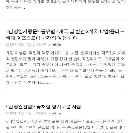
께 은혜 나누고 자리를 빛내줄 것을 기대한다며 모두를 초대하고 있다.
취임하는
…
<김명열기행문> 동유럽 4개국 및 발칸 2개국 12일(플리트
비체 & 포스토이나)간의 여행 <10>
2018년 10월 10일
on
미분류
by
admin
유럽 여행중, 독일의 맥주 이야기 옛 시절, 한국에서는 맥주값이 여타
의 술값보다 많이 비쌌다. 가장 값이 싼 술이 막걸리이고, 그다음이 소
주이며, 맥주는 그런 술보다 더 비싼값을 줘야 사 마실 수 있었다. 그래
서 맥주는 서민들이 즐겨 마시는 소주나 막걸리보다 조금 더 격이 높은
카페, 룸쌀롱, 요정, 고급 식당, 등에서 사먹는 술로 통했다. 한국은 일
제 강점기때 본격적으로
…
<김명열칼럼> 꽃처럼 향기로운 사람
2018년 10월 10일
on
미분류
by
admin
<김명열칼럼> 꽃처럼 향기로운 사람 하늘은 푸르고 곡식은 익어 고개
를 숙이며, 추수의 손길을 기다리는 풍요로운10월이 되었다. 플로리다
의 가마솥 날씨를 밀어낸 것은, 사나운 폭풍우의 바람도, 먹구름도, 소