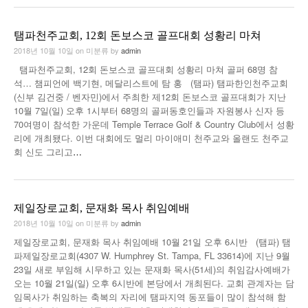
탬파천주교회, 12회 돈보스코 골프대회 성황리 마쳐
2018년 10월 10일
on
미분류
by
admin
탬파천주교회, 12회 돈보스코 골프대회 성황리 마쳐 골퍼 68명 참
석… 챔피언에 백기현, 메달리스트에 탐 홍 (탬파) 탬파한인천주교회
(신부 김건중 / 벤자민)에서 주최한 제12회 돈보스코 골프대회가 지난
10월 7일(일) 오후 1시부터 68명의 골퍼동호인들과 자원봉사 신자 등
70여명이 참석한 가운데 Temple Terrace Golf & Country Club에서 성황
리에 개최됐다. 이번 대회에도 멀리 마이애미 천주교와 올랜도 천주교
회 신도 그리고
…
제일장로교회, 문재화 목사 취임예배
2018년 10월 10일
on
미분류
by
admin
제일장로교회, 문재화 목사 취임예배 10월 21일 오후 6시반 (탬파) 탬
파제일장로교회(4307 W. Humphrey St. Tampa, FL 33614)에 지난 9월
23일 새로 부임해 시무하고 있는 문재화 목사(51세)의 취임감사예배가
오는 10월 21일(일) 오후 6시반에 본당에서 개최된다. 교회 관계자는 담
임목사가 취임하는 축복의 자리에 탬파지역 동포들이 많이 참석해 함