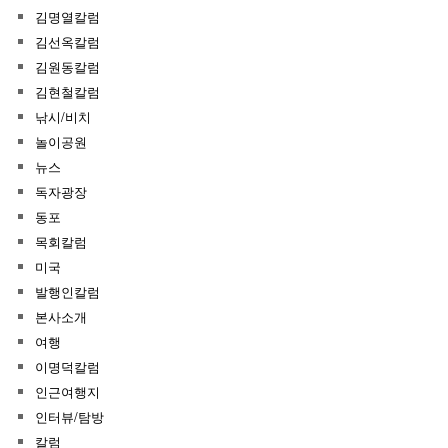
김명열칼럼
김선옥칼럼
김원동칼럼
김현철칼럼
낚시/비치
놀이공원
뉴스
독자광장
동포
목회칼럼
미국
발행인칼럼
본사소개
여행
이명덕칼럼
인근여행지
인터뷰/탐방
칼럼