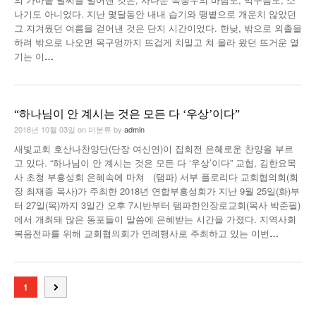
나기도 아니었다. 지난 몇달동안 내내 습기와 땡볕으로 개운치 않았던
그 지겨웠던 여름을 걷어낸 것은 단지 시간이었다. 한낮, 밖으로 외출을
하려 밖으로 나오면 목구멍까지 뜨겁게 치밀고 쳐 올라 왔던 뜨거운 열
기는 이
…
“하나님이 안 계시는 것은 모든 다 ‘우상’이다”
2018년 10월 03일
on
미분류
by
admin
새빛교회 호산나찬양단(단장 여신연)이 집회전 은혜로운 찬양을 부르
고 있다. “하나님이 안 계시는 것은 모든 다 ‘우상’이다” 교협, 김한요목
사 초청 부흥성회 은혜속에 마쳐 (탬파) 서부 플로리다 교회협의회(회
장 최재종 목사)가 주최한 2018년 연합부흥성회가 지난 9월 25일(화)부
터 27일(목)까지 3일간 오후 7시반부터 탬파한인장로교회(목사 박준필)
에서 개최돼 많은 동포들이 말씀에 은혜받는 시간을 가졌다. 지역사회
복음전파를 위해 교회협의회가 연례행사로 주최하고 있는 이번
…
1