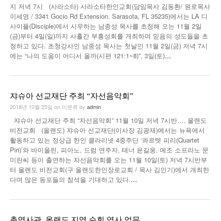
지 저녁 7시 (사라소타) 사라소타한인교회(담임목사 김동환/ 원로목사
낚시/비치
이세영 / 3341 Gocio Rd Extension. Sarasota, FL 35235)에서는 LA 디
사이플(Disciple)에서 시무하는 남종성 목사를 초청해 오는 11월 2일
골프
(금)부터 4일(일)까지 사흘간 부흥성회를 개최하며 믿음의 성도들을 초
청하고 있다. 초청강사인 남종성 목사는 첫날인 11월 2일(금) 저녁 7시
에는 “나의 도움이 어디서 올까(시편 121:1~8)”, 3일(토)
…
쟈슈아 선교재단 주최 “자선음악회”
2018년 10월 25일
on
미분류
by
admin
쟈슈아 선교재단 주최 “자선음악회” 11월 10일 저녁 7시반…. 올랜도
비전교회 (올랜도) 쟈슈아 선교재단(이사장 김광재)에서는 뉴욕에서
활동하고 있는 정상급 한인 클라리넷 4중주단 ‘콰르텟 피리(Quartet
Piri)’와 바이올린, 피아노, 드럼 연주자, 테너 윤길웅, 메조 소프라노 문
미란씨 등이 출연하는 자선음악회를 오는 11월 10일(토) 저녁 7시반부
터 올랜도 비전교회(구 올랜도한인장로교회 / 목사 김인기)에서 개최한
다며 많은 동포들의 참석을 기대하고 있다.
…
총영사관, 올랜도 지역 순회 영사 업무