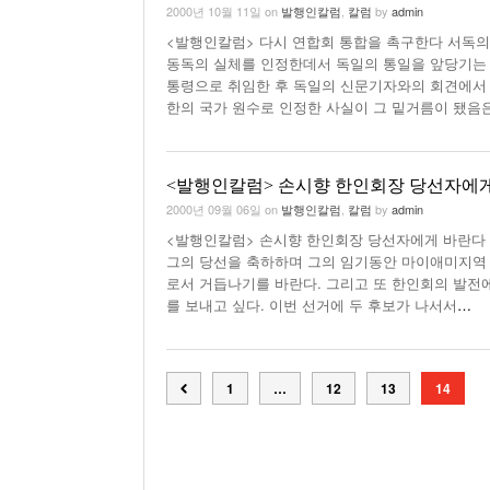
2000년 10월 11일
on
발행인칼럼
,
칼럼
by
admin
<발행인칼럼> 다시 연합회 통합을 촉구한다 서독의 
동독의 실체를 인정한데서 독일의 통일을 앞당기는 
통령으로 취임한 후 독일의 신문기자와의 회견에서 
한의 국가 원수로 인정한 사실이 그 밑거름이 됐음
<발행인칼럼> 손시향 한인회장 당선자에
2000년 09월 06일
on
발행인칼럼
,
칼럼
by
admin
<발행인칼럼> 손시향 한인회장 당선자에게 바란다 게
그의 당선을 축하하며 그의 임기동안 마이애미지역
로서 거듭나기를 바란다. 그리고 또 한인회의 발전
를 보내고 싶다. 이번 선거에 두 후보가 나서서
…
1
…
12
13
14