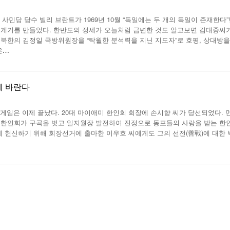
년 10
-
<발행인칼럼> 본사 ‘문화사업’에 후원과 격려 이어져
한인들 다수인 오버스테이 불법체류자들 국내선
사민당 당수 빌리 브란트가 1969년 10월 “독일에는 두 개의 독일이 존재한다
2015년 03월 11일
- 2026년 08월 06
공항에서 무더기 체포되고 있다
계기를 만들었다. 한반도의 정세가 오늘처럼 급변한 것도 알고보면 김대중씨
일
북한의 김정일 국방위원장을 “탁월한 분석력을 지닌 지도자”로 호평, 상대방을
<발행인칼럼> 한인사회 화합 원한다면 ‘한인회관’ 포기
은
…
- 2015년 02월 18일
-
야
한인들 많은 오버스테이 불법체류 형사처벌한다
2026년 07월 30일
View All
View All
게 바란다
임은 이제 끝났다. 20대 마이애미 한인회 회장에 손시향 씨가 당선되었다. 
 한인회가 구곡을 벗고 일지월장 발전하여 진정으로 동포들의 사랑을 받는 한
에 헌신하기 위해 회장선거에 출마한 이우호 씨에게도 그의 선전(善戰)에 대한 