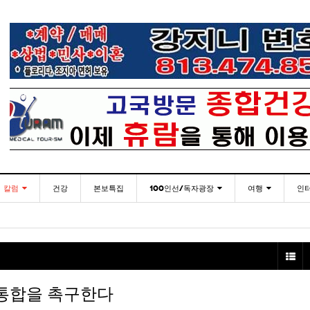
칼럼
건강
본보특집
100인선/독자광장
여행
인
발행인칼럼
100인선
인근여행지
- 2026년 
재미한국학교협의회(NAKS) 제44회 학술대회 및
플로리다코리아 애독자 여러분께 드리는 말씀
<플로
월 27일
- 2026년 08월 06일
정기총회
김명열칼럼
독자광장
놀이공원
이명덕칼럼
낚시/비치
- 2026년 08월 06일
<발행인 편지>플로리다코리아 “연합회 모든 기사 취재
통합한국학교 개학식 및 학생모집
미주 
- 2023년 08월 30일
- 20
부”
김선옥칼럼
골프
<기고> 매년 8월 4일이 되면 잊을 수 없는 국내외
 통합을 촉구한다
- 2021년 12월 
김원동칼럼
- 2026년 08월 06일
복된 성탄절과 희망찬 새해 맞이하세요!
3사람!!
“플로