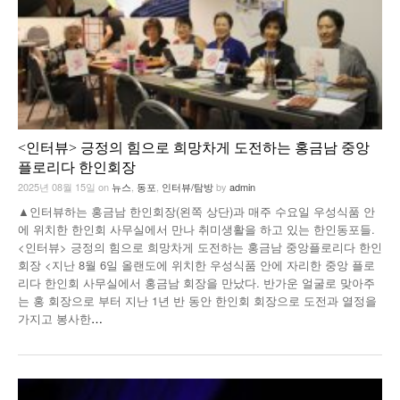
<인터뷰> 긍정의 힘으로 희망차게 도전하는 홍금남 중앙
플로리다 한인회장
2025년 08월 15일
on
뉴스
,
동포
,
인터뷰/탐방
by
admin
▲인터뷰하는 홍금남 한인회장(왼쪽 상단)과 매주 수요일 우성식품 안
에 위치한 한인회 사무실에서 만나 취미생활을 하고 있는 한인동포들.
<인터뷰> 긍정의 힘으로 희망차게 도전하는 홍금남 중앙플로리다 한인
회장 <지난 8월 6일 올랜도에 위치한 우성식품 안에 자리한 중앙 플로
리다 한인회 사무실에서 홍금남 회장을 만났다. 반가운 얼굴로 맞아주
는 홍 회장으로 부터 지난 1년 반 동안 한인회 회장으로 도전과 열정을
가지고 봉사한
…