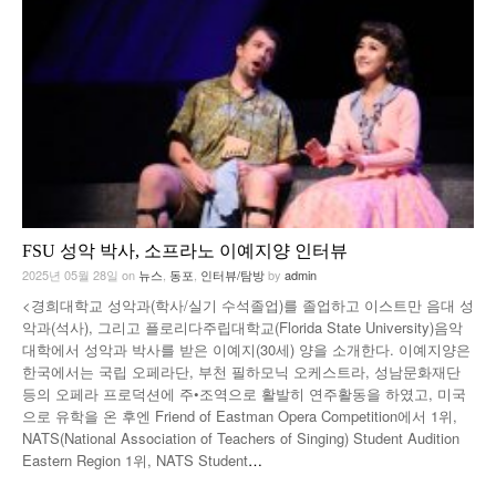
FSU 성악 박사, 소프라노 이예지양 인터뷰
2025년 05월 28일
on
뉴스
,
동포
,
인터뷰/탐방
by
admin
<경희대학교 성악과(학사/실기 수석졸업)를 졸업하고 이스트만 음대 성
악과(석사), 그리고 플로리다주립대학교(Florida State University)음악
대학에서 성악과 박사를 받은 이예지(30세) 양을 소개한다. 이예지양은
한국에서는 국립 오페라단, 부천 필하모닉 오케스트라, 성남문화재단
등의 오페라 프로덕션에 주•조역으로 활발히 연주활동을 하였고, 미국
으로 유학을 온 후엔 Friend of Eastman Opera Competition에서 1위,
NATS(National Association of Teachers of Singing) Student Audition
Eastern Region 1위, NATS Student
…