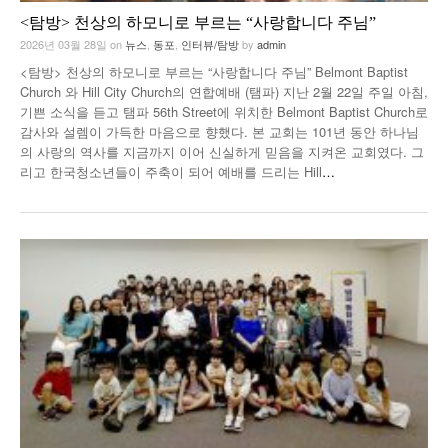
<탐방> 천상의 하모니로 부르는 “사랑합니다 주님”
2026년 03월 28일
on
뉴스
,
동포
,
인터뷰/탐방
by
admin
<탐방> 천상의 하모니로 부르는 “사랑합니다 주님” Belmont Baptist
Church 와 Hill City Church의 연합예배 (탬파) 지난 2월 22일 주일 아침,
기쁜 소식을 듣고 탬파 56th Street에 위치한 Belmont Baptist Church로
감사와 설렘이 가득한 마음으로 향했다. 본 교회는 101년 동안 하나님
의 사랑의 역사를 지금까지 이어 신실하게 믿음을 지켜온 교회였다. 그
리고 한국청소년들이 주축이 되어 예배를 드리는 Hill
…