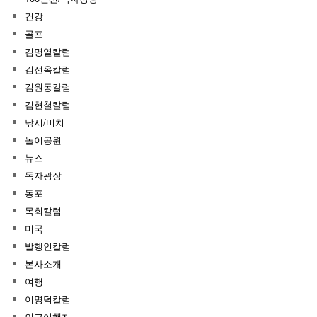
건강
골프
김명열칼럼
김선옥칼럼
김원동칼럼
김현철칼럼
낚시/비치
놀이공원
뉴스
독자광장
동포
목회칼럼
미국
발행인칼럼
본사소개
여행
이명덕칼럼
인근여행지