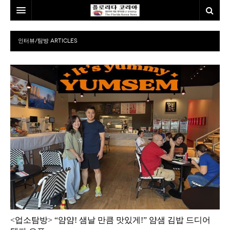
홈
인터뷰/탐방
ARTICLES
본사소개
뉴스
칼럼
동포
건강
미국
발행인칼럼
본보특집
김명열칼럼
100인선/독자광장
이명덕칼럼
여행
김선옥칼럼
100인선
인터뷰/탐방
김원동칼럼
독자광장
인근여행지
<업소탐방> “얌얌! 샘날 만큼 맛있게!” 얌샘 김밥 드디어
놀이공원