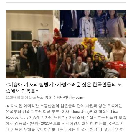
<이승애 기자의 탐방기> 자랑스러운 젊은 한국인들의 모
습에서 감동을~
2025년 03월 06일
on
뉴스
,
동포
,
인터뷰/탐방
by
admin
▲ 아시안 아메리칸 부동산협회 임원들의 단체 사진과 상단 우측에는
왼쪽부터 신광수 한인회장 부부, 이사 Elena Jung씨와 회장인 Lisa
Reeves 씨. <이승애 기자의 탐방기> 자랑스러운 젊은 한국인들의 모습
에서 감동을~ (템파) 2025년도를 시작하면서 희망찬 한해를 꿈꾸고 기
대 가득한 새해를 맞이하기보다는 이제는 어떻게 해야 더 많이 감사하