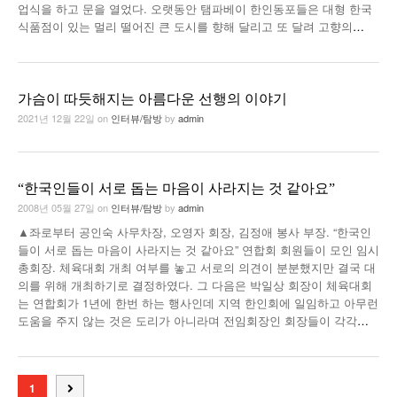
업식을 하고 문을 열었다. 오랫동안 탬파베이 한인동포들은 대형 한국
식품점이 있는 멀리 떨어진 큰 도시를 향해 달리고 또 달려 고향의
…
가슴이 따듯해지는 아름다운 선행의 이야기
2021년 12월 22일
on
인터뷰/탐방
by
admin
“한국인들이 서로 돕는 마음이 사라지는 것 같아요”
2008년 05월 27일
on
인터뷰/탐방
by
admin
▲좌로부터 공인숙 사무차장, 오영자 회장, 김정애 봉사 부장. “한국인
들이 서로 돕는 마음이 사라지는 것 같아요” 연합회 회원들이 모인 임시
총회장. 체육대회 개최 여부를 놓고 서로의 의견이 분분했지만 결국 대
의를 위해 개최하기로 결정하였다. 그 다음은 박일상 회장이 체육대회
는 연합회가 1년에 한번 하는 행사인데 지역 한인회에 일임하고 아무런
도움을 주지 않는 것은 도리가 아니라며 전임회장인 회장들이 각각
…
1