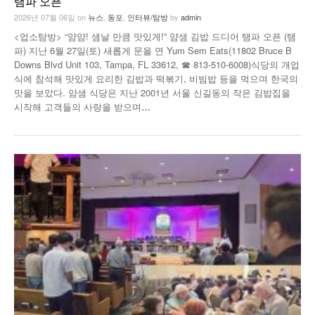
탬파 오픈
낚시/비치
2026년 07월 06일
on
뉴스
,
동포
,
인터뷰/탐방
by
admin
<업소탐방> “얌얌! 샘날 만큼 맛있게!” 얌샘 김밥 드디어 탬파 오픈 (탬
골프
파) 지난 6월 27일(토) 새롭게 문을 연 Yum Sem Eats(11802 Bruce B
Downs Blvd Unit 103, Tampa, FL 33612, ☎ 813-510-6008)식당의 개업
식에 참석해 맛있게 요리한 김밥과 떡볶기, 비빔밥 등을 먹으며 한국의
맛을 보았다. 얌샘 식당은 지난 2001년 서울 신길동의 작은 김밥집을
시작해 고객들의 사랑을 받으며
…