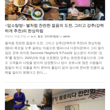
<업소탐방> 별처럼 찬란한 젊음의 도전, 그리고 강추(강력
하게 추천)의 한상차림
2026년 02월 25일
on
뉴스
,
동포
,
인터뷰/탐방
by
admin
별처럼 찬란한 젊음의 도전, 그리고 강추(강력하게 추천)의 한상차림
(탬파) 목요일 오후 설레는 마음으로 탬파시내 다운타운에서 그리 멀지
않은 곳에 위치한 Seminole Heights에 K-Food로 입소문이 자자한 “강
추”를 찾았다. 2022년에 처음 오픈했던 강추는 퓨전한국음식으로 그래
도 고객들의 사랑을 받으며 성장했으나 당시 코로나로 많은 사람들이
힘들어 하고 외출을 하지 못하며 출입이 없자 당시에 준비한 만큼의 실
력을 알리지 못했다고 한다.
…