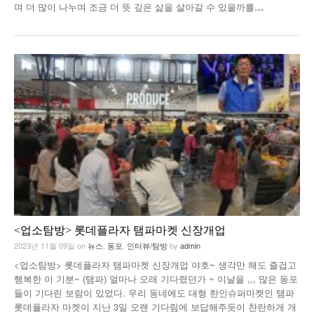
며 더 많이 나누며 조금 더 뜻 깊은 삶을 살아갈 수 있을까를
…
<업소탐방> 롯데플라자 탬파마켓 신장개업
2023년 11월 09일
on
뉴스
,
동포
,
인터뷰/탐방
by
admin
<업소탐방> 롯데플라자 탬파마켓 신장개업 야호~ 생각만 해도 즐겁고
행복한 이 기분~ (탬파) 얼마나 오래 기다렸던가 ~ 이날을 ,,, 많은 동포
들이 기다린 보람이 있었다. 우리 동네에도 대형 한인슈퍼마켓인 탬파
롯데플라자 마켓이 지난 3일 오랜 기다림에 보답해주듯이 찬란하게 개