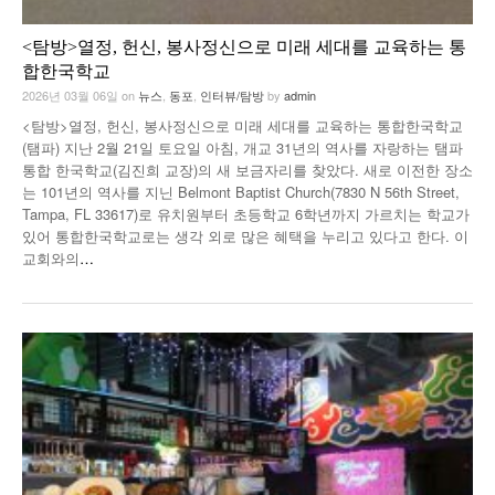
<탐방>열정, 헌신, 봉사정신으로 미래 세대를 교육하는 통
합한국학교
2026년 03월 06일
on
뉴스
,
동포
,
인터뷰/탐방
by
admin
<탐방>열정, 헌신, 봉사정신으로 미래 세대를 교육하는 통합한국학교
(탬파) 지난 2월 21일 토요일 아침, 개교 31년의 역사를 자랑하는 탬파
통합 한국학교(김진희 교장)의 새 보금자리를 찾았다. 새로 이전한 장소
는 101년의 역사를 지닌 Belmont Baptist Church(7830 N 56th Street,
Tampa, FL 33617)로 유치원부터 초등학교 6학년까지 가르치는 학교가
있어 통합한국학교로는 생각 외로 많은 혜택을 누리고 있다고 한다. 이
교회와의
…