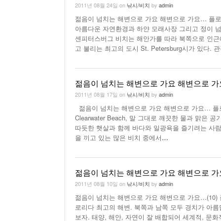
2011년 08월 24일
on
낚시/비치
by
admin
젊음이 넘치는 해변으로 가요 해변으로 가요… 플로리다 To
아름다운 자연환경과 하얀 모래사장 그리고 정이 넘
센피터스버그 비치는 해안가를 따라 북쪽으로 인근에 
고 불리는 최고의 도시 St. Petersburg시가 있다.
젊음이 넘치는 해변으로 가요 해변으로 가요
2011년 08월 17일
on
낚시/비치
by
admin
젊음이 넘치는 해변으로 가요 해변으로 가요… 플로리다 To
Clearwater Beach, 말 그대로 깨끗한 물과
따듯한 햇살과 함께 바다와 일광욕을 즐기려는 사람
을 끼고 있는 많은 비치 중에서
…
젊음이 넘치는 해변으로 가요 해변으로 가요
2011년 08월 10일
on
낚시/비치
by
admin
젊음이 넘치는 해변으로 가요 해변으로 가요…(10) 플로리
로리다 최고의 해변. 북쪽과 남쪽 모두 경치가 아름답
보자. 태양, 해안, 자연이 잘 배합되어 세계적, 