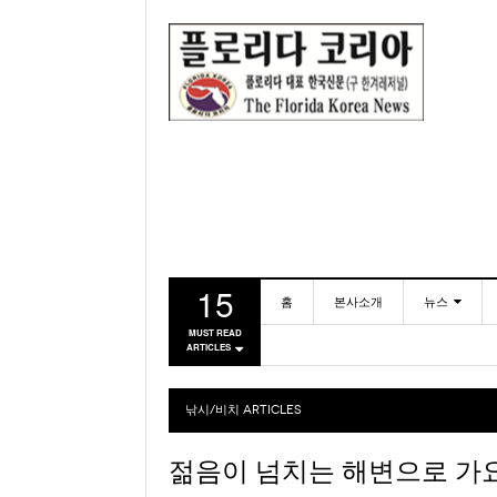
15
홈
본사소개
뉴스
MUST READ
ARTICLES
동포
미국
낚시/비치
ARTICLES
젊음이 넘치는 해변으로 가요 