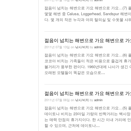
젊음이 넘치는 해변으로 가요 해변으로 가요…(7) 플로리다 T
몇몇 해변 중 Calusa, Loggerhead, Sandspu
다. 몇 개의 작은 누각과 야외 탈의실 및 수돗물 샤워장 
젊음이 넘치는 해변으로 가요 해변으로 가요
2011년 07월 13일
on
낚시/비치
by
admin
젊음이 넘치는 해변으로 가요 해변으로 가요…(6) 플로리
코코아 비치는 가족들이 적은 비용으로 즐겁게 휴가를 즐길
볼거리가 풍부한 편이다. 1960년대에 나사가 생
오래된 모텔들이 똑같은 모습으로
…
젊음이 넘치는 해변으로 가요 해변으로 가요
2011년 07월 06일
on
낚시/비치
by
admin
젊음이 넘치는 해변으로 가요 해변으로 가요…(5) 플로리
데이토나 비치는 23마일 가량의 반짝거리는 백사장
는 매력 만점의 휴가지이다. 한 시간 이내 거리에 인기
할 수 있으며, 근처에 데이토나
…