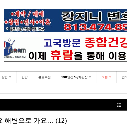
칼럼
건강
본보특집
100인선/독자광장
여행
인
발행인칼럼
100인선
인근여행지
-
- 2026년 
한인들 많은 오버스테이 불법체류 형사처벌한다
플로리다코리아 애독자 여러분께 드리는 말씀
<플로
2026년 07월 30일
월 27일
김명열칼럼
독자광장
놀이공원
이명덕칼럼
낚시/비치
- 2026년
<발행인 편지>플로리다코리아 “연합회 모든 기사 취재
탬파베이 K 봉사센터, 장학금 수여식 및 의료봉사
미주 
- 2023년 08월 30일
07월 30일
- 20
부”
김선옥칼럼
골프
해변으로 가요… (12)
- 2026년
- 2021년 12월 
김원동칼럼
손현주씨와 윤영아씨 초청 뮤지컬 공연
복된 성탄절과 희망찬 새해 맞이하세요!
“플로