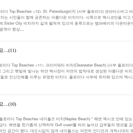
07월 22일
년 10
-
<발행인칼럼> 본사 ‘문화사업’에 후원과 격려 이어져
p Beaches <12> St. Petersburg비치 (서부 플로리다) 센피터스버그 
2015년 03월 11일
- 2026년
무적함대 스페인, 16년만에 월드컵 우승
치는 시민들이 함께 공존하는 아름다운 비치이다. 서쪽으로 멕시코만을 끼고
07월 22일
Sister City 비치까지 길게 펼쳐져 있으며 동쪽으로는 탬파베이의 다운타운
<발행인칼럼> 한인사회 화합 원한다면 ‘한인회관’ 포기
 관광객이 항상
…
- 2015년 02월 18일
야
다인종우호협회 소속 이웃들, 한국의 선거 개혁
- 2026년 07월 22일
요구
View All
View All
…(11)
p Beaches <11> 크리어워터 비치(Clearwater Beach) (서부 플로리다
 맑은 공기 그리고 햇빛에 빛나는 하얀 백사장이 자연의 법칙대로 생성된 아름다운 비
들로 인산인해를 이루는 유명한 비치다. 플로리다 서부에 위치해 있으며 멕
…(10)
다 Top Beaches 네이플즈 비치(Naples Beach) * 해변 멕시코 만에 있는
다. 해변을 한가롭게 산책하며 Gulf coast를 따라 늘어선 갑부들의 맨션을 
문화적인 공간이 됐다. 대도시답지 않게 네이플스는 여전히 인디언과 개척시대의 