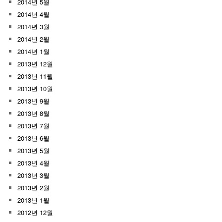
2014년 5월
2014년 4월
2014년 3월
2014년 2월
2014년 1월
2013년 12월
2013년 11월
2013년 10월
2013년 9월
2013년 8월
2013년 7월
2013년 6월
2013년 5월
2013년 4월
2013년 3월
2013년 2월
2013년 1월
2012년 12월