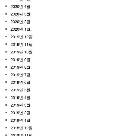
2020년 4월
2020년 3월
2020년 2월
2020년 1월
2019년 12월
2019년 11월
2019년 10월
2019년 9월
2019년 8월
2019년 7월
2019년 6월
2019년 5월
2019년 4월
2019년 3월
2019년 2월
2019년 1월
2018년 12월
2018년 11월