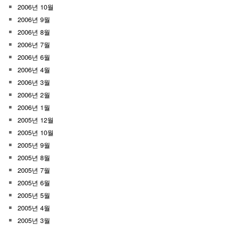
2006년 10월
2006년 9월
2006년 8월
2006년 7월
2006년 6월
2006년 4월
2006년 3월
2006년 2월
2006년 1월
2005년 12월
2005년 10월
2005년 9월
2005년 8월
2005년 7월
2005년 6월
2005년 5월
2005년 4월
2005년 3월