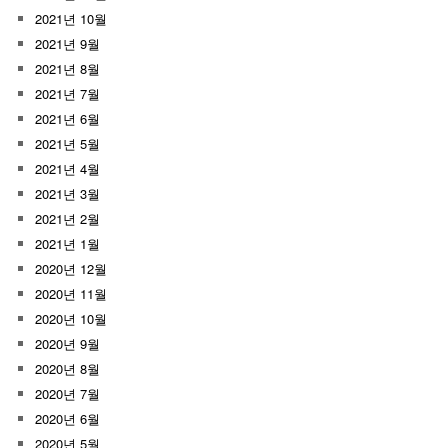
2021년 10월
2021년 9월
2021년 8월
2021년 7월
2021년 6월
2021년 5월
2021년 4월
2021년 3월
2021년 2월
2021년 1월
2020년 12월
2020년 11월
2020년 10월
2020년 9월
2020년 8월
2020년 7월
2020년 6월
2020년 5월