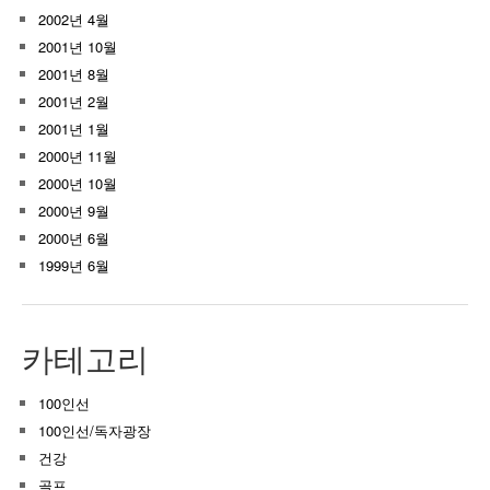
2002년 4월
2001년 10월
2001년 8월
2001년 2월
2001년 1월
2000년 11월
2000년 10월
2000년 9월
2000년 6월
1999년 6월
카테고리
100인선
100인선/독자광장
건강
골프