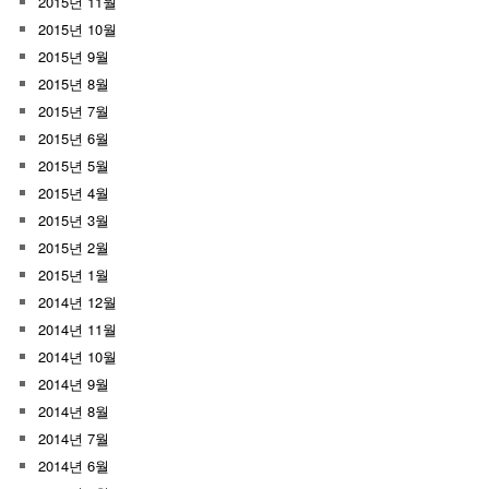
2015년 11월
2015년 10월
2015년 9월
2015년 8월
2015년 7월
2015년 6월
2015년 5월
2015년 4월
2015년 3월
2015년 2월
2015년 1월
2014년 12월
2014년 11월
2014년 10월
2014년 9월
2014년 8월
2014년 7월
2014년 6월