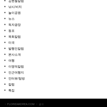
김현철칼럼
낚시/비치
놀이공원
뉴스
독자광장
동포
목회칼럼
미국
발행인칼럼
본사소개
여행
이명덕칼럼
인근여행지
인터뷰/탐방
칼럼
특집
FLORIDAKOREA.COM
골프