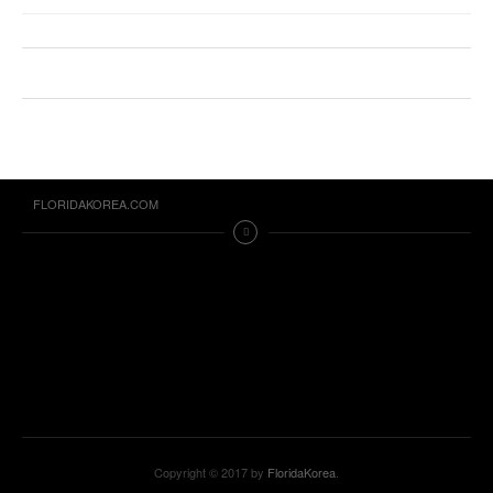
FLORIDAKOREA.COM
Copyright © 2017 by
FloridaKorea
.