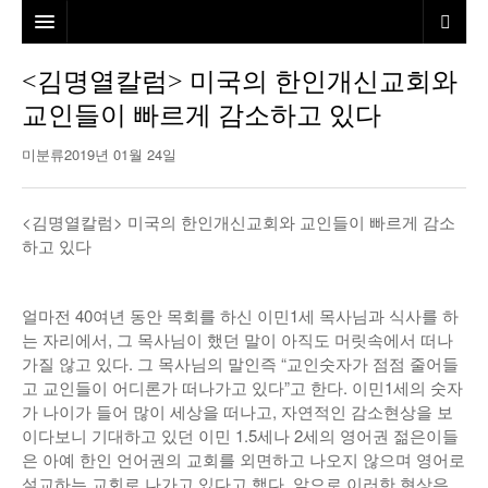
홈
<김명열칼럼> 미국의 한인개신교회와
교인들이 빠르게 감소하고 있다
본사소개
미분류
2019년 01월 24일
뉴스
칼럼
동포
<김명열칼럼> 미국의 한인개신교회와 교인들이 빠르게 감소
하고 있다
건강
미국
발행인칼럼
본보특집
김명열칼럼
얼마전 40여년 동안 목회를 하신 이민1세 목사님과 식사를 하
100인선/독자광장
이명덕칼럼
는 자리에서, 그 목사님이 했던 말이 아직도 머릿속에서 떠나
가질 않고 있다. 그 목사님의 말인즉 “교인숫자가 점점 줄어들
여행
김선옥칼럼
100인선
고 교인들이 어디론가 떠나가고 있다”고 한다. 이민1세의 숫자
가 나이가 들어 많이 세상을 떠나고, 자연적인 감소현상을 보
인터뷰/탐방
김원동칼럼
독자광장
인근여행지
이다보니 기대하고 있던 이민 1.5세나 2세의 영어권 젊은이들
은 아예 한인 언어권의 교회를 외면하고 나오지 않으며 영어로
놀이공원
설교하는 교회로 나가고 있다고 했다. 앞으로 이러한 현상은