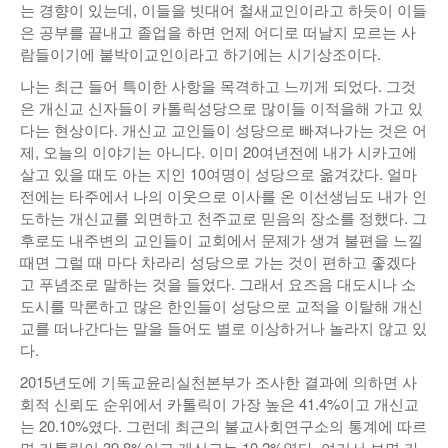
는 경향이 있는데, 이들을 빗대어 철새교인이라고 하듯이 이들
은 공부를 끝내고 졸업을 하면 언제 어디로 떠날지 모르는 사
람들이기에 붙박이교인이라고 하기에는 시기상조이다.
나는 최근 들어 특이한 사항을 목격하고 느끼게 되었다. 그것
은 개신교 신자들이 카톨릭성당으로 많이들 이적을해 가고 있
다는 현상이다. 개신교 교인들이 성당으로 빠져나가는 것은 어
제, 오늘의 이야기는 아니다. 이미 20여년전에 내가 시카고에
살고 있을 때도 아는 지인 10여명이 성당으로 옮겨갔다. 얼마
전에는 타주에서 나의 이웃으로 이사를 온 이선생님도 내가 인
도하는 개신교를 외면하고 천주교로 믿음의 장소를 정했다. 그
후로도 내주변의 교인들이 교회에서 문제가 생겨 불편을 느낄
때면 그럴 때 마다 차라리 성당으로 가는 것이 편하고 좋겠다
고 푸념조로 말하는 것을 들었다. 그래서 요즈음 대도시나 소
도시를 막론하고 많은 한인들이 성당으로 교적을 이탈해 개신
교를 떠나간다는 말을 들어도 별로 이상하거나 놀라지 않고 있
다.
2015년도에 기독교윤리실천본부가 조사한 결과에 의하면 사
회적 신뢰도 순위에서 카톨릭이 가장 높은 41.4%이고 개신교
는 20.10%였다. 그런데 최근의 불교사회연구소의 통계에 따르
면 카톨릭이 39.8%이고 개신교는 10.2%였다. 여기서 보면 카