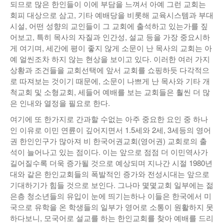
되므로 많은 한인들이 이에 부담을 느껴서 아예 그런 교회는
회피 대상으로 삼고, 기타 예배당을 비롯해 교육시스템과 부대
시설, 어떤 성향의 교인들이 그 교회에 출석하고 있는가를 짚
어보고, 특히 목사의 자질과 인간성, 설교 등을 가장 중요시하
게 여기며, 세간에 평이 좋지 않게 소문이 난 목사의 교회는 아
예 얼씬조차 하지 않는 현상을 보이고 있다. 이러한 여러 가지
상황과 조건들을 교회선택에 앞서 교회를 쇼핑하듯 다각적으
로 따져보는 것이기 때문에, 소문이 나쁘게 난 목사와 기타 개
척교회 및 소형교회, 세들어 예배를 보는 교회들은 훨씬 더 많
은 인내와 열정을 필요로 한다.
여기에 또 한가지로 간과할 수없는 아주 중요한 요인 중 하나
인 이유로 이민 연륜이 깊어지면서 1.5세와 2세, 3세등의 영어
권 한인인구가 많아져 비 한국어권교회(영어권) 교회로의 출
석이 늘어나고 있는 점이다. 이는 앞으로 점점 더 이민역사가
길어질수록 더욱 증가될 것으로 예상되며 지나간 시절 1980년
대와 같은 한인교회들의 폭발적인 증가와 전성시대는 앞으로
기대하기가 힘들 것으로 보인다. 그나마 몇몇교회 일부에는 젊
은층 청소년들의 유입이 눈에 띄기는하나 이들은 한국에서 미
국으로 유학을 온 학생들의 일부가 영어로 소통이 원활하지 못
하다보니, 모국어로 설교를 하는 한인교회를 찾아 예배를 드리