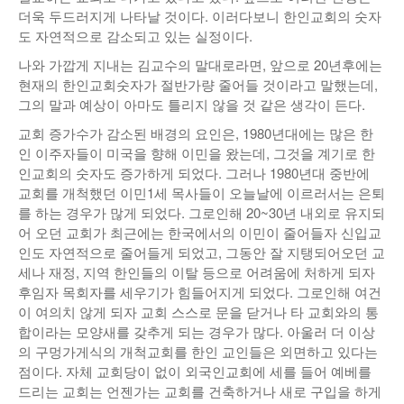
더욱 두드러지게 나타날 것이다. 이러다보니 한인교회의 숫자
낚시/비치
도 자연적으로 감소되고 있는 실정이다.
골프
나와 가깝게 지내는 김교수의 말대로라면, 앞으로 20년후에는
현재의 한인교회숫자가 절반가량 줄어들 것이라고 말했는데,
그의 말과 예상이 아마도 틀리지 않을 것 같은 생각이 든다.
교회 증가수가 감소된 배경의 요인은, 1980년대에는 많은 한
인 이주자들이 미국을 향해 이민을 왔는데, 그것을 계기로 한
인교회의 숫자도 증가하게 되었다. 그러나 1980년대 중반에
교회를 개척했던 이민1세 목사들이 오늘날에 이르러서는 은퇴
를 하는 경우가 많게 되었다. 그로인해 20~30년 내외로 유지되
어 오던 교회가 최근에는 한국에서의 이민이 줄어들자 신입교
인도 자연적으로 줄어들게 되었고, 그동안 잘 지탱되어오던 교
세나 재정, 지역 한인들의 이탈 등으로 어려움에 처하게 되자
후임자 목회자를 세우기가 힘들어지게 되었다. 그로인해 여건
이 여의치 않게 되자 교회 스스로 문을 닫거나 타 교회와의 통
합이라는 모양새를 갖추게 되는 경우가 많다. 아울러 더 이상
의 구멍가게식의 개척교회를 한인 교인들은 외면하고 있다는
점이다. 자체 교회당이 없이 외국인교회에 세를 들어 예베를
드리는 교회는 언젠가는 교회를 건축하거나 새로 구입을 하게