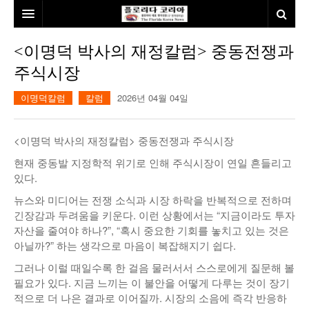
홈
<이명덕 박사의 재정칼럼> 중동전쟁과
주식시장
본사소개
이명덕칼럼
칼럼
2026년 04월 04일
뉴스
칼럼
동포
<이명덕 박사의 재정칼럼> 중동전쟁과 주식시장
건강
미국
발행인칼럼
현재 중동발 지정학적 위기로 인해 주식시장이 연일 흔들리고
있다.
본보특집
김명열칼럼
뉴스와 미디어는 전쟁 소식과 시장 하락을 반복적으로 전하며
100인선/독자광장
이명덕칼럼
긴장감과 두려움을 키운다. 이런 상황에서는 “지금이라도 투자
자산을 줄여야 하나?”, “혹시 중요한 기회를 놓치고 있는 것은
여행
김선옥칼럼
100인선
아닐까?” 하는 생각으로 마음이 복잡해지기 쉽다.
그러나 이럴 때일수록 한 걸음 물러서서 스스로에게 질문해 볼
인터뷰/탐방
김원동칼럼
독자광장
인근여행지
필요가 있다. 지금 느끼는 이 불안을 어떻게 다루는 것이 장기
적으로 더 나은 결과로 이어질까. 시장의 소음에 즉각 반응하
놀이공원