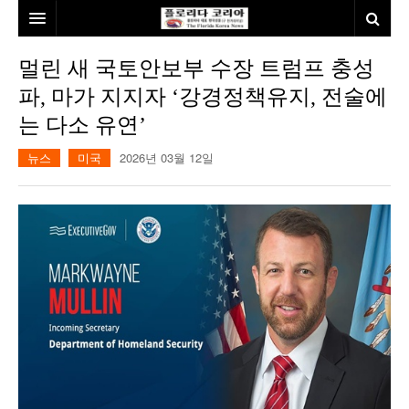
홈
멀린 새 국토안보부 수장 트럼프 충성
파, 마가 지지자 ‘강경정책유지, 전술에
본사소개
는 다소 유연’
뉴스
뉴스
미국
2026년 03월 12일
칼럼
동포
건강
미국
발행인칼럼
본보특집
김명열칼럼
100인선/독자광장
이명덕칼럼
여행
김선옥칼럼
100인선
인터뷰/탐방
김원동칼럼
독자광장
인근여행지
놀이공원