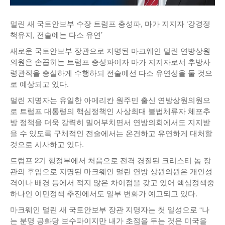
낚시/비치
멀린 새 국토안보부 수장 트럼프 충성파, 마가 지지자 ‘강경정
골프
책유지, 전술에는 다소 유연’
새로운 국토안보부 장관으로 지명된 마크웨인 멀린 연방상원
의원은 손꼽히는 트럼프 충성파이자 마가 지지자로서 추방사
령관직을 충실하게 수행하되 전술에선 다소 유연성을 둘 것으
로 예상되고 있다.
멀린 지명자는 유일한 아메리칸 원주민 출신 연방상원의원으
로 트럼프 대통령의 핵심정책인 사상최대 불법체류자 체포추
방 정책을 더욱 강력히 밀어부치면서 연방의회에서도 지지받
을 수 있도록 구체적인 전술에서는 온건하고 유연하게 대처할
것으로 시사하고 있다.
트럼프 2기 행정부에서 처음으로 전격 경질된 크리스티 놈 장
관의 후임으로 지명된 마크웨인 멀린 연방 상원의원은 개인성
격이나 배경 등에서 적지 않은 차이점을 갖고 있어 핵심정책중
하나인 이민정책 추진에서도 일부 변화가 예고되고 있다.
마크웨인 멀린 새 국토안보부 장관 지명자는 첫 일성으로 “나
는 분명 공화당 보수파이지만 내가 초점을 두는 것은 미국을