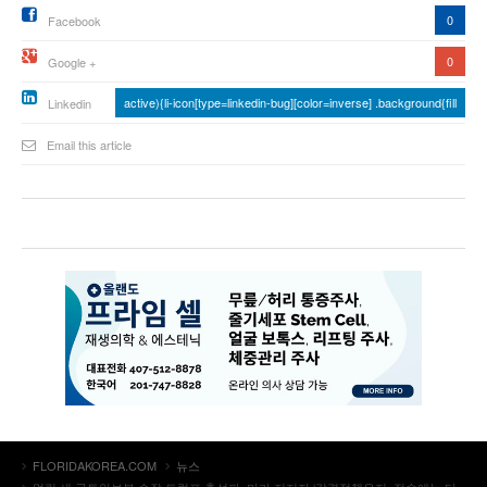
0
Facebook
0
Google +
active){li-icon[type=linkedin-bug][color=inverse] .background{fill
Linkedin
Email this article
FLORIDAKOREA.COM
뉴스
멀린 새 국토안보부 수장 트럼프 충성파, 마가 지지자 ‘강경정책유지, 전술에는 다