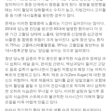
방치하다가 중증 단계에서 병원을 찾게 된다. 병원을 방문했을
때는 이미 혈당과 당화혈색소 수치가 높고, 지방간이나 고지혈
증 등 다른 대사질환을 동반한 경우가 많다.
문제는 이러한 합병증에 노출되는 기간이 길어진다는 점이다.
20대에 당뇨병 진단을 받으면 60대에 발병한 환자보다 더 오
랜 기간 고혈당 상태에 노출돼, 망막병증·신장병증·심근경색·
뇌졸중 등 합병증 위험이 크게 높아진다. 실제 청년 당뇨 환자
의 75%는 고콜레스테롤혈증을, 35%는 고혈압을 동반하는 등
‘대사증후군형 당뇨’ 양상을 보이는 것으로 알려졌다.
청년 당뇨병 급증의 주요 원인은 불규칙한 식습관과 정제당 과
다 섭취다. 배달 음식, 편의점 간편식, 액상과당이 들어간 고당
도 음료 섭취가 늘어나면서 인슐린 저항성과 췌장 기능 저하가
빠르게 진행되고 있다. 특히 ‘제로 슈거(Zero Sugar)’에 대한 맹
신도 위험하다. 제로 제품에도 말티톨 같은 당알코올이 포함돼
있어 혈당을 올릴 수 있으며 건강식품으로 착각해 과다 섭취하
면 오히려 식습관이 무너질 수 있다. 이러한 설탕과 밀가루 중
심의 식습관에 스트레스와 불규칙한 식사시간이 더해져 혈당
조절을 더욱 어렵게 만들고 있다.
따라서 정기적인 혈당 체크와 생활 습관 점검이 필수적이다.