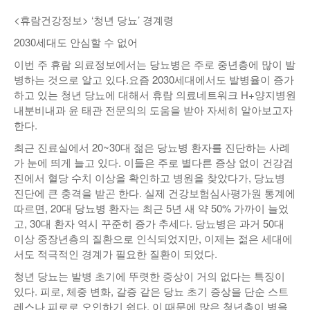
낚시/비치
<휴람건강정보> ‘청년 당뇨’ 경계령
2030세대도 안심할 수 없어
골프
이번 주 휴람 의료정보에서는 당뇨병은 주로 중년층에 많이 발
병하는 것으로 알고 있다.요즘 2030세대에서도 발병율이 증가
하고 있는 청년 당뇨에 대해서 휴람 의료네트워크 H+양지병원
내분비내과 윤 태관 전문의의 도움을 받아 자세히 알아보고자
한다.
최근 진료실에서 20~30대 젊은 당뇨병 환자를 진단하는 사례
가 눈에 띄게 늘고 있다. 이들은 주로 별다른 증상 없이 건강검
진에서 혈당 수치 이상을 확인하고 병원을 찾았다가, 당뇨병
진단에 큰 충격을 받곤 한다. 실제 건강보험심사평가원 통계에
따르면, 20대 당뇨병 환자는 최근 5년 새 약 50% 가까이 늘었
고, 30대 환자 역시 꾸준히 증가 추세다. 당뇨병은 과거 50대
이상 중장년층의 질환으로 인식되었지만, 이제는 젊은 세대에
서도 적극적인 경계가 필요한 질환이 되었다.
청년 당뇨는 발병 초기에 뚜렷한 증상이 거의 없다는 특징이
있다. 피로, 체중 변화, 갈증 같은 당뇨 초기 증상을 단순 스트
레스나 피로로 오인하기 쉽다. 이 때문에 많은 청년층이 병을