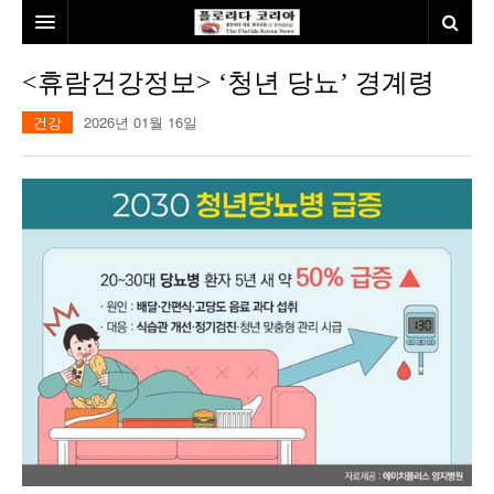
홈
<휴람건강정보> ‘청년 당뇨’ 경계령
본사소개
건강
2026년 01월 16일
뉴스
칼럼
동포
건강
미국
발행인칼럼
본보특집
김명열칼럼
100인선/독자광장
이명덕칼럼
여행
김선옥칼럼
100인선
인터뷰/탐방
김원동칼럼
독자광장
인근여행지
놀이공원