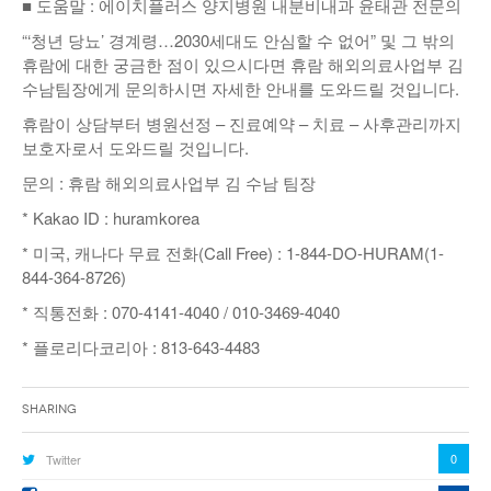
■ 도움말 : 에이치플러스 양지병원 내분비내과 윤태관 전문의
“‘청년 당뇨’ 경계령…2030세대도 안심할 수 없어” 및 그 밖의
휴람에 대한 궁금한 점이 있으시다면 휴람 해외의료사업부 김
수남팀장에게 문의하시면 자세한 안내를 도와드릴 것입니다.
휴람이 상담부터 병원선정 – 진료예약 – 치료 – 사후관리까지
보호자로서 도와드릴 것입니다.
문의 : 휴람 해외의료사업부 김 수남 팀장
* Kakao ID : huramkorea
* 미국, 캐나다 무료 전화(Call Free) : 1-844-DO-HURAM(1-
844-364-8726)
* 직통전화 : 070-4141-4040 / 010-3469-4040
* 플로리다코리아 : 813-643-4483
Sharing
0
Twitter