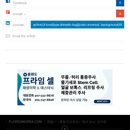
0
Facebook
0
Google +
active){li-icon[type=linkedin-bug][color=inverse] .background{fill
Linkedin
Email this article
FLORIDAKOREA.COM
건강
<휴람건강정보> ‘청년 당뇨’ 경계령