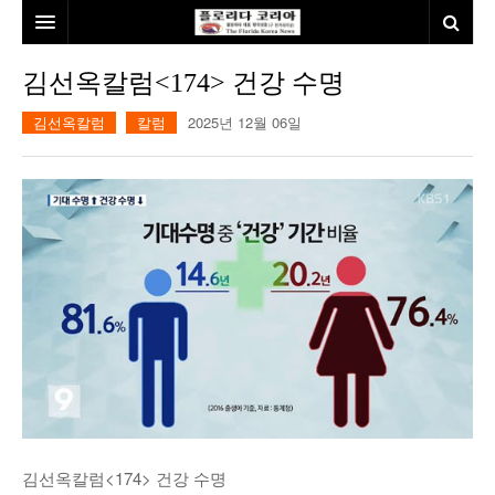
홈
김선옥칼럼<174> 건강 수명
본사소개
김선옥칼럼
칼럼
2025년 12월 06일
뉴스
칼럼
동포
건강
미국
발행인칼럼
본보특집
김명열칼럼
100인선/독자광장
이명덕칼럼
여행
김선옥칼럼
100인선
인터뷰/탐방
김원동칼럼
독자광장
인근여행지
김선옥칼럼<174> 건강 수명
놀이공원