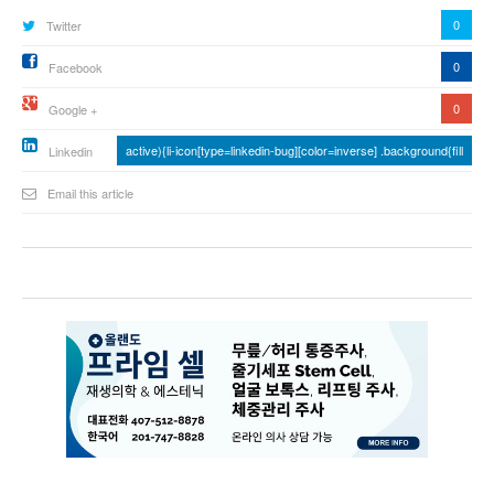
0
Twitter
0
Facebook
0
Google +
active){li-icon[type=linkedin-bug][color=inverse] .background{fill
Linkedin
Email this article