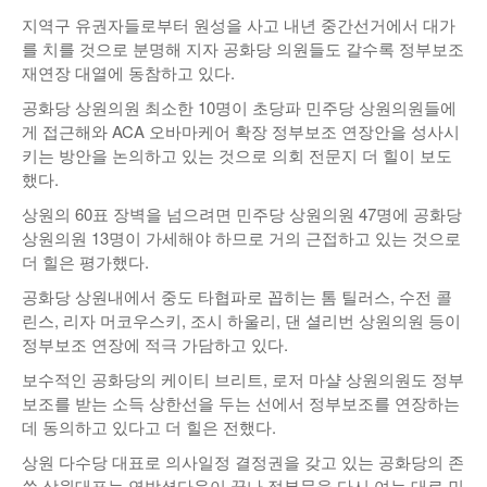
지역구 유권자들로부터 원성을 사고 내년 중간선거에서 대가
를 치를 것으로 분명해 지자 공화당 의원들도 갈수록 정부보조
재연장 대열에 동참하고 있다.
공화당 상원의원 최소한 10명이 초당파 민주당 상원의원들에
게 접근해와 ACA 오바마케어 확장 정부보조 연장안을 성사시
키는 방안을 논의하고 있는 것으로 의회 전문지 더 힐이 보도
했다.
상원의 60표 장벽을 넘으려면 민주당 상원의원 47명에 공화당
상원의원 13명이 가세해야 하므로 거의 근접하고 있는 것으로
더 힐은 평가했다.
공화당 상원내에서 중도 타협파로 꼽히는 톰 틸러스, 수전 콜
린스, 리자 머코우스키, 조시 하울리, 댄 셜리번 상원의원 등이
정부보조 연장에 적극 가담하고 있다.
보수적인 공화당의 케이티 브리트, 로저 마샬 상원의원도 정부
보조를 받는 소득 상한선을 두는 선에서 정부보조를 연장하는
데 동의하고 있다고 더 힐은 전했다.
상원 다수당 대표로 의사일정 결정권을 갖고 있는 공화당의 존
쑨 상원대표는 연방셧다운이 끝나 정부문을 다시 여는 대로 민