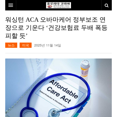
홈
워싱턴 ACA 오바마케어 정부보조 연
장으로 기운다 ‘건강보험료 두배 폭등
본사소개
피할 듯’
뉴스
뉴스
미국
2025년 11월 14일
칼럼
동포
건강
미국
발행인칼럼
본보특집
김명열칼럼
100인선/독자광장
이명덕칼럼
여행
김선옥칼럼
100인선
인터뷰/탐방
김원동칼럼
독자광장
인근여행지
놀이공원