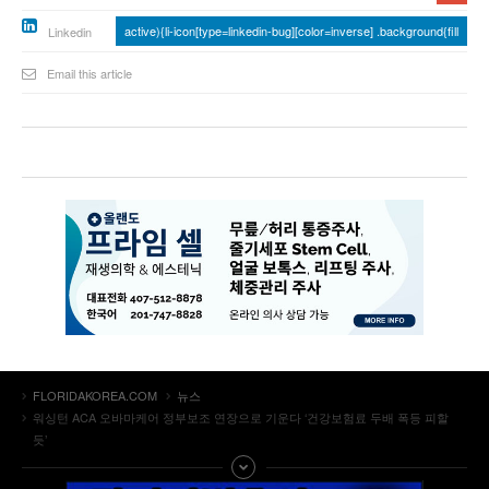
active){li-icon[type=linkedin-bug][color=inverse] .background{fill
Linkedin
Email this article
FLORIDAKOREA.COM
뉴스
워싱턴 ACA 오바마케어 정부보조 연장으로 기운다 ‘건강보험료 두배 폭등 피할
듯’