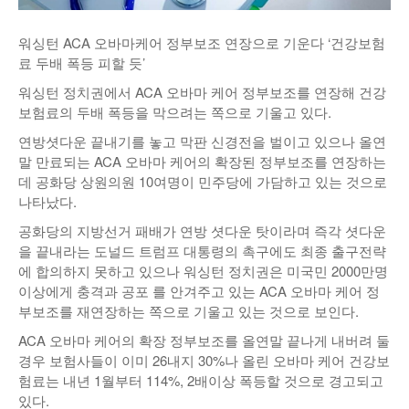
낚시/비치
워싱턴 ACA 오바마케어 정부보조 연장으로 기운다 ‘건강보험
골프
료 두배 폭등 피할 듯’
워싱턴 정치권에서 ACA 오바마 케어 정부보조를 연장해 건강
보험료의 두배 폭등을 막으려는 쪽으로 기울고 있다.
연방셧다운 끝내기를 놓고 막판 신경전을 벌이고 있으나 올연
말 만료되는 ACA 오바마 케어의 확장된 정부보조를 연장하는
데 공화당 상원의원 10여명이 민주당에 가담하고 있는 것으로
나타났다.
공화당의 지방선거 패배가 연방 셧다운 탓이라며 즉각 셧다운
을 끝내라는 도널드 트럼프 대통령의 촉구에도 최종 출구전략
에 합의하지 못하고 있으나 워싱턴 정치권은 미국민 2000만명
이상에게 충격과 공포 를 안겨주고 있는 ACA 오바마 케어 정
부보조를 재연장하는 쪽으로 기울고 있는 것으로 보인다.
ACA 오바마 케어의 확장 정부보조를 올연말 끝나게 내버려 둘
경우 보험사들이 이미 26내지 30%나 올린 오바마 케어 건강보
험료는 내년 1월부터 114%, 2배이상 폭등할 것으로 경고되고
있다.