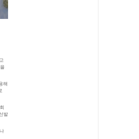
고
빚을
채용해
로
국회
 선발
 나