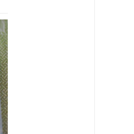
월 26일
- 2011년 05월 04일
주유 한 번으로 가 볼만한 여행지!<96회>
View All
View All
해