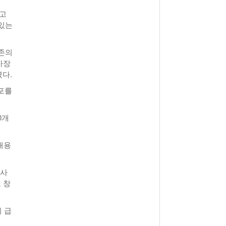
하고
 있는
마존의
가장
였다.
포를
0개
채용
싱사
 창
이 급