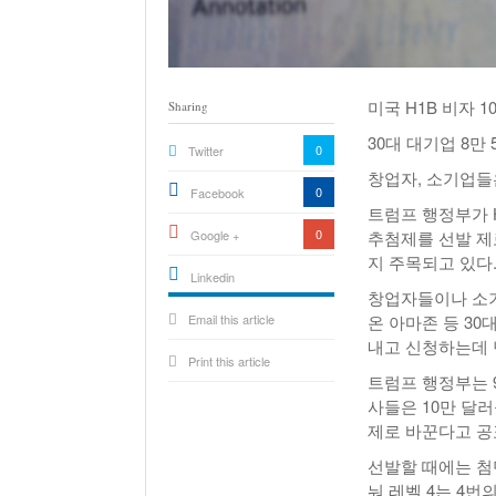
미국 H1B 비자 
Sharing
30대 대기업 8만
0
Twitter
창업자, 소기업들은
0
Facebook
트럼프 행정부가 
0
Google +
추첨제를 선발 제
지 주목되고 있다
Linkedin
창업자들이나 소기업
active){li-
Email this article
icon[type=linkedin-bug]
온 아마존 등 3
[color=inverse]
.background{fill
내고 신청하는데 
Print this article
트럼프 행정부는 
사들은 10만 달
제로 바꾼다고 공
선발할 때에는 첨
눠 레벨 4는 4번