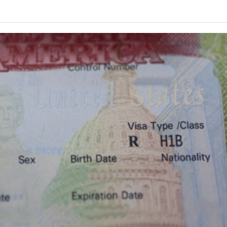
년 10
-
<발행인칼럼> 본사 ‘문화사업’에 후원과 격려 이어져
한인들 다수인 오버스테이 불법체류자들 국내선
2015년 03월 11일
- 2 hours ago
공항에서 무더기 체포되고 있다
<발행인칼럼> 한인사회 화합 원한다면 ‘한인회관’ 포기
-
한인들 많은 오버스테이 불법체류 형사처벌한다
- 2015년 02월 18일
2026년 07월 30일
야
View All
View All