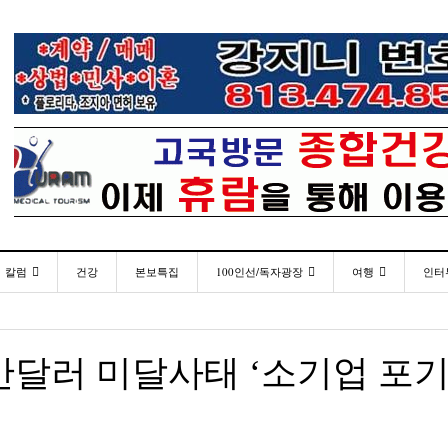
칼럼
건강
본보특집
100인선/독자광장
여행
인터
발행인칼럼
100인선
인근여행지
- 2026년 
재미한국학교협의회(NAKS) 제44회 학술대회 및
플로리다코리아 애독자 여러분께 드리는 말씀
<플로
월 27일
- 2 hours ago
정기총회
김명열칼럼
독자광장
놀이공원
0만달러 미달사태 ‘소기업 포
이명덕칼럼
낚시/비치
- 2 hours ago
<발행인 편지>플로리다코리아 “연합회 모든 기사 취재
통합한국학교 개학식 및 학생모집
미주 
- 2023년 08월 30일
- 20
부”
김선옥칼럼
골프
<기고> 매년 8월 4일이 되면 잊을 수 없는 국내외
김원동칼럼
- 2021년 12월 
- 2 hours ago
복된 성탄절과 희망찬 새해 맞이하세요!
3사람!!
“플로