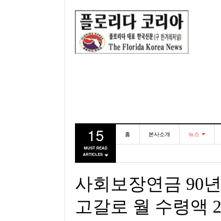
15
홈
본사소개
뉴스
MUST READ
ARTICLES
동포
미국
사회보장연금 90년
고갈로 월 수령액 2