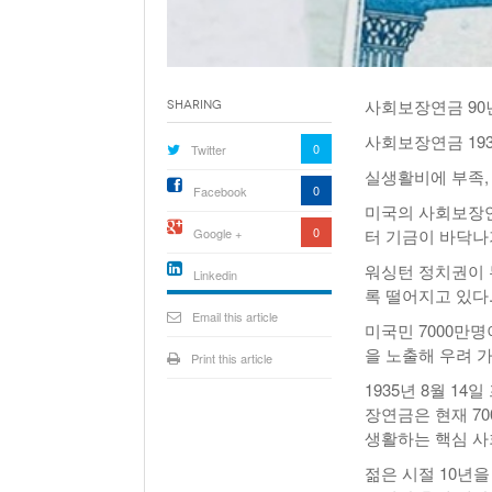
사회보장연금 90년
Sharing
사회보장연금 193
0
Twitter
실생활비에 부족, 
0
Facebook
미국의 사회보장연
0
Google +
터 기금이 바닥나
워싱턴 정치권이
Linkedin
록 떨어지고 있다
active){li-
icon[type=linkedin-bug]
Email this article
미국민 7000만
[color=inverse]
.background{fill
을 노출해 우려 가
Print this article
1935년 8월 1
장연금은 현재 7
생활하는 핵심 사
젊은 시절 10년