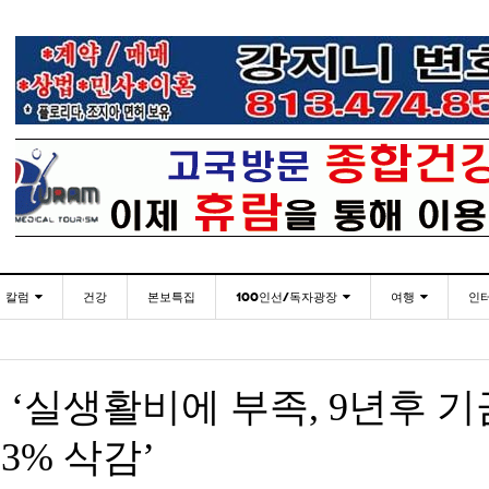
칼럼
건강
본보특집
100인선/독자광장
여행
인
발행인칼럼
100인선
인근여행지
- 2026년 
재미한국학교협의회(NAKS) 제44회 학술대회 및
플로리다코리아 애독자 여러분께 드리는 말씀
<플로
월 27일
- 2일 ago
정기총회
김명열칼럼
독자광장
놀이공원
 ‘실생활비에 부족, 9년후 기
이명덕칼럼
낚시/비치
- 2일 ago
<발행인 편지>플로리다코리아 “연합회 모든 기사 취재
통합한국학교 개학식 및 학생모집
미주 
- 2023년 08월 30일
- 20
부”
3% 삭감’
김선옥칼럼
골프
<기고> 매년 8월 4일이 되면 잊을 수 없는 국내외
- 2021년 12월 
김원동칼럼
- 2일 ago
복된 성탄절과 희망찬 새해 맞이하세요!
3사람!!
“플로