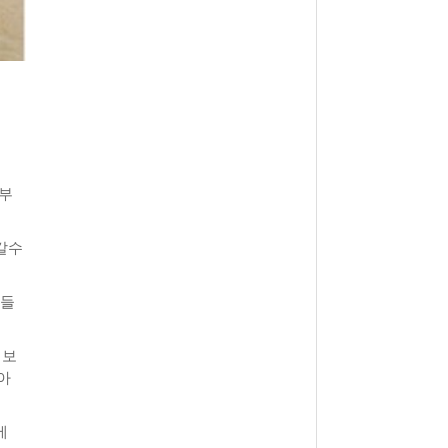
후부
갈수
점들
회보
아
에