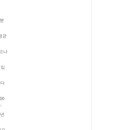
부분
 평균
있으나
 있
하다
00
.
1년
것으