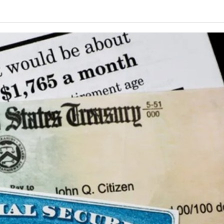
년 10
-
<발행인칼럼> 본사 ‘문화사업’에 후원과 격려 이어져
한인들 다수인 오버스테이 불법체류자들 국내선
2015년 03월 11일
- 2일 ago
공항에서 무더기 체포되고 있다
<발행인칼럼> 한인사회 화합 원한다면 ‘한인회관’ 포기
-
한인들 많은 오버스테이 불법체류 형사처벌한다
- 2015년 02월 18일
2026년 07월 30일
야
View All
View All