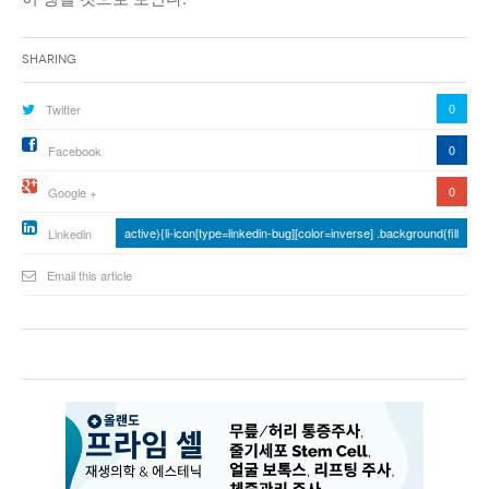
Sharing
0
Twitter
0
Facebook
0
Google +
active){li-icon[type=linkedin-bug][color=inverse] .background{fill
Linkedin
Email this article