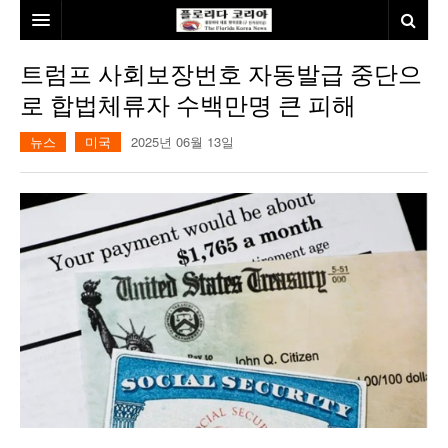
홈
트럼프 사회보장번호 자동발급 중단으
로 합법체류자 수백만명 큰 피해
본사소개
뉴스
미국
2025년 06월 13일
뉴스
칼럼
동포
건강
미국
발행인칼럼
본보특집
김명열칼럼
100인선/독자광장
이명덕칼럼
여행
김선옥칼럼
100인선
인터뷰/탐방
김원동칼럼
독자광장
인근여행지
놀이공원