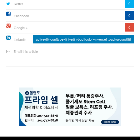
0
Twitter
0
Facebook
0
Google +
active){li-icon[type=linkedin-bug][color=inverse] .background{fill
Linkedin
Email this article