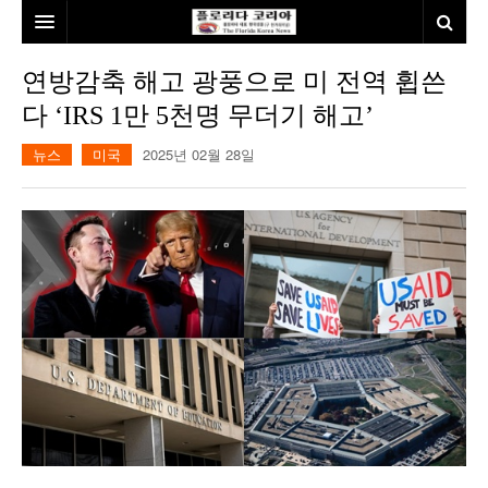
홈
연방감축 해고 광풍으로 미 전역 휩쓴
다 ‘IRS 1만 5천명 무더기 해고’
본사소개
뉴스
미국
2025년 02월 28일
뉴스
칼럼
동포
건강
미국
발행인칼럼
본보특집
김명열칼럼
100인선/독자광장
이명덕칼럼
여행
김선옥칼럼
100인선
인터뷰/탐방
김원동칼럼
독자광장
인근여행지
놀이공원