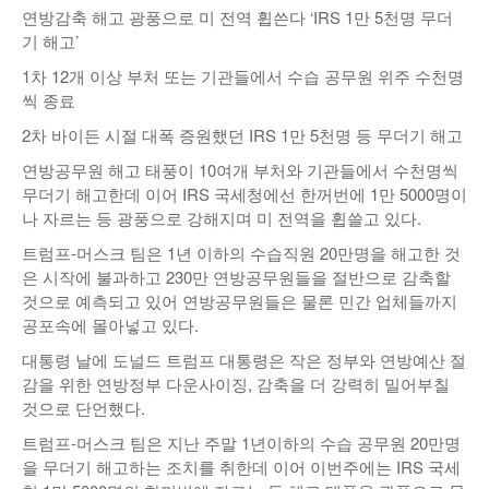
연방감축 해고 광풍으로 미 전역 휩쓴다 ‘IRS 1만 5천명 무더
낚시/비치
기 해고’
골프
1차 12개 이상 부처 또는 기관들에서 수습 공무원 위주 수천명
씩 종료
2차 바이든 시절 대폭 증원했던 IRS 1만 5천명 등 무더기 해고
연방공무원 해고 태풍이 10여개 부처와 기관들에서 수천명씩
무더기 해고한데 이어 IRS 국세청에선 한꺼번에 1만 5000명이
나 자르는 등 광풍으로 강해지며 미 전역을 휩쓸고 있다.
트럼프-머스크 팀은 1년 이하의 수습직원 20만명을 해고한 것
은 시작에 불과하고 230만 연방공무원들을 절반으로 감축할
것으로 예측되고 있어 연방공무원들은 물론 민간 업체들까지
공포속에 몰아넣고 있다.
대통령 날에 도널드 트럼프 대통령은 작은 정부와 연방예산 절
감을 위한 연방정부 다운사이징, 감축을 더 강력히 밀어부칠
것으로 단언했다.
트럼프-머스크 팀은 지난 주말 1년이하의 수습 공무원 20만명
을 무더기 해고하는 조치를 취한데 이어 이번주에는 IRS 국세