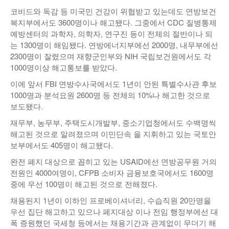
코비드와 독감 등 미국민 건강이 위협받고 있는데도 연방보건
복지부에서도 3600명이나 해고됐다. 그중에서 CDC 질병통제
예방센터의 과학자, 의학자, 연구진 등이 전체의 절반이나 되
는 1300명이 해임됐다. 연방에너지부에선 2000명, 내무부에선
2300명이 잘렸으며 재향군인부와 NIH 국립보건원에서도 각
1000명이상 해고통보를 받았다.
이에 앞서 FBI 연방수사국에서도 1년이 안된 특별수사관 후보
1000명과 분석요원 2600명 등 전체의 10%나 해고한 것으로
보도됐다.
재무부, 농무부, 주택도시개발부, 중소기업청에서도 수백명씩
해고된 것으로 알려졌으며 이민단속 을 지휘하고 있는 국토안
보부에서도 405명이 해고됐다.
완전 폐지 대상으로 꼽히고 있는 USAID에선 연방공무원 거의
전원인 4000여명이, CFPB 소비자 금융보호국에서도 1600명
중에 우선 100명이 해고된 것으로 전해졌다.
채용된지 1년이 이하인 프로베이셔너리, 수습직원 20만명을
우선 집단 해고하고 있으나 폐지대상 이나 전임 행정부에선 대
폭 증원했던 국세청 등에서는 채용기간과 관계없이 무더기 해