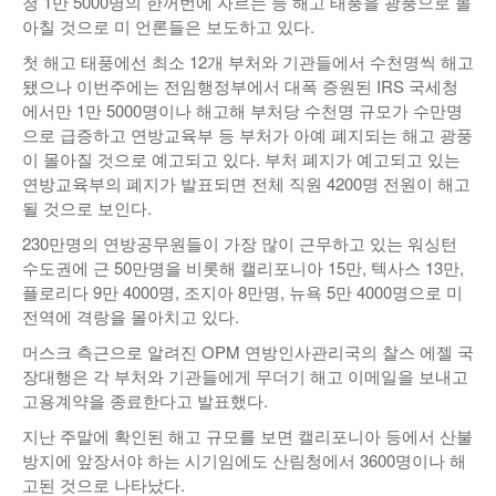
청 1만 5000명의 한꺼번에 자르는 등 해고 태풍을 광풍으로 몰
아칠 것으로 미 언론들은 보도하고 있다.
첫 해고 태풍에선 최소 12개 부처와 기관들에서 수천명씩 해고
됐으나 이번주에는 전임행정부에서 대폭 증원된 IRS 국세청
에서만 1만 5000명이나 해고해 부처당 수천명 규모가 수만명
으로 급증하고 연방교육부 등 부처가 아예 폐지되는 해고 광풍
이 몰아질 것으로 예고되고 있다. 부처 폐지가 예고되고 있는
연방교육부의 폐지가 발표되면 전체 직원 4200명 전원이 해고
될 것으로 보인다.
230만명의 연방공무원들이 가장 많이 근무하고 있는 워싱턴
수도권에 근 50만명을 비롯해 캘리포니아 15만, 텍사스 13만,
플로리다 9만 4000명, 조지아 8만명, 뉴욕 5만 4000명으로 미
전역에 격랑을 몰아치고 있다.
머스크 측근으로 알려진 OPM 연방인사관리국의 찰스 에젤 국
장대행은 각 부처와 기관들에게 무더기 해고 이메일을 보내고
고용계약을 종료한다고 발표했다.
지난 주말에 확인된 해고 규모를 보면 캘리포니아 등에서 산불
방지에 앞장서야 하는 시기임에도 산림청에서 3600명이나 해
고된 것으로 나타났다.