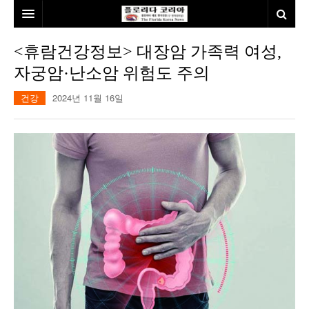
홈
<휴람건강정보> 대장암 가족력 여성,
자궁암·난소암 위험도 주의
본사소개
건강
2024년 11월 16일
뉴스
칼럼
동포
건강
미국
발행인칼럼
본보특집
김명열칼럼
100인선/독자광장
이명덕칼럼
여행
김선옥칼럼
100인선
인터뷰/탐방
김원동칼럼
독자광장
인근여행지
놀이공원