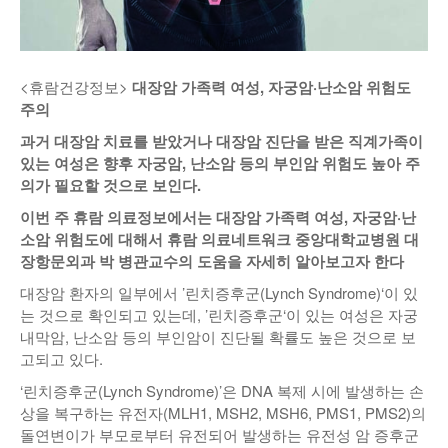
낚시/비치
골프
<휴람건강정보>
대장암 가족력 여성, 자궁암·난소암 위험도
주의
과거 대장암 치료를 받았거나 대장암 진단을 받은 직계가족이
있는 여성은 향후 자궁암
,
난소암 등의 부인암 위험도 높아 주
의가 필요할 것으로 보인다
.
이번 주 휴람 의료정보에서는 대장암 가족력 여성
,
자궁암
·
난
소암 위험도에 대해서 휴람 의료네트워크 중앙대학교병원 대
장항문외과 박 병관교수의 도움을 자세히 알아보고자 한다
대장암 환자의 일부에서 ’린치증후군(Lynch Syndrome)‘이 있
는 것으로 확인되고 있는데, ’린치증후군‘이 있는 여성은 자궁
내막암, 난소암 등의 부인암이 진단될 확률도 높은 것으로 보
고되고 있다.
‘린치증후군(Lynch Syndrome)’은 DNA 복제 시에 발생하는 손
상을 복구하는 유전자(MLH1, MSH2, MSH6, PMS1, PMS2)의
돌연변이가 부모로부터 유전되어 발생하는 유전성 암 증후군