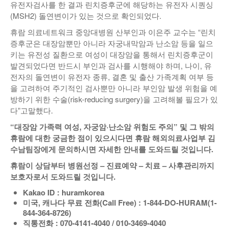
유전자검사를 한 결과 린치증후군에 해당하는 유전자 시퀀싱
(MSH2) 돌연변이가 있는 것으로 확인되었다.
휴람 의료네트워크 중앙대병원 산부인과 이은주 교수는 “린치
증후군은 대장암뿐만 아니라 자궁내막암과 난소암 등을 일으
키는 유전성 질환으로 여성이 대장암을 통해서 린치증후군이
발견되었다면 반드시 부인과 검사를 시행해야 하며, 나이, 유
전자의 돌연변이 유전자 종류, 결혼 및 출산 가족계획 여부 등
을 고려하여 주기적인 검사뿐만 아니라 부인암 발생 위험을 예
방하기 위한 수술(risk-reducing surgery)을 고려해볼 필요가 있
다”고말했다.
“
대장암 가족력 여성
,
자궁암
·
난소암 위험도 주의
”
및 그 밖의
휴람에 대한 궁금한 점이 있으시다면 휴람 해외의료사업부 김
수남팀장에게 문의하시면 자세한 안내를 도와드릴 것입니다
.
휴람이 상담부터 병원선정
–
진료예약
–
치료
–
사후관리까지
보호자로서 도와드릴 것입니다
.
Kakao ID : huramkorea
미국
,
캐나다 무료 전화
(Call Free) : 1-844-DO-HURAM(1-
844-364-8726)
직통전화
: 070-4141-4040 / 010-3469-4040