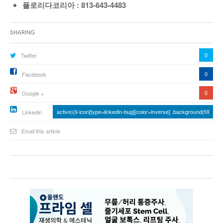
플로리다코리아
: 813-643-4483
Sharing
0
Twitter
0
Facebook
0
Google +
active){li-icon[type=linkedin-bug][color=inverse] .background{fill
Linkedin
Email this article