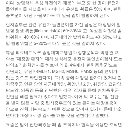
이다. 상염색체 우성 유전이기 때문에 부모 중 한 명이 유전자
돌연변이를 지녔을 때 자녀에게 유전될 확률은 50%이며, 린치
증후군이 아닌 사람보다도 더 일찍 암이 발병하게 된다.
린치증후군 관련 유전자 돌연변이를 가진 남성은 대장암이 발
병할 평생 위험(lifetime risk)이 60~80%이고, 여성은 대장암 발
병위험이 40~60%이며, 자궁내막암 발병위험도 40~60%, 난소
암 발병위험은 5~20%로 매우 높은 것을 알려져 있다.
휴람 의료네트워크 중앙대학교병원 대장항문외과 박병관 교
수는 “대장암 환자에 대해 생식세포 유전자 돌연변이검사 또는
면역조직화학검사를 해보면 약 2~4%에서 ’린치증후군‘으로
진단되는 유전자(MLH1, MSH2, MSH6, PMS2 등)의 변이가
있는 것으로 확인된다”며, “가족 중에 대장암 환자가 있거나 린
치증후군 연관 암인 자궁내막암, 위암, 난소암, 췌장암, 요관암,
담도암, 뇌종양 등을 진단받은 경우, 검사를 통해 린치증후군
진단을 해볼 필요가 있다”고 말했다. 이어 박 교수는 “암 진단
을 받지 않은 사람 중 린치증후군이 있는 환자는 대장용종이
암으로 진행되는 속도가 빠른 것으로 알려져 있기 때문에 1~2
년마다 대장내시경 검사를 해볼 것을 권한다”고 말했다.
요즘은 암이 진단되었을 때 암 조직이나 혈액을 이용한 조직면