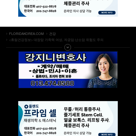
FLORIDAKOREA.COM
건강
<휴람건강정보> 대장암 가족력 여성, 자궁암·난소암 위험도 주의