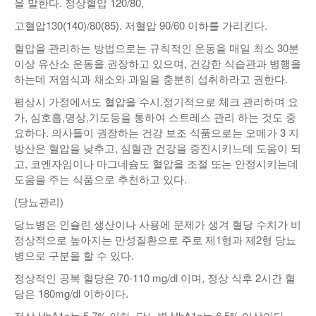
을 말한다. 정상혈압 120/80,
낚시/비치
고혈압130(140)/80(85). 저혈압 90/60 이하를 가리킨다.
혈압을 관리하는 방법으로는 규칙적인 운동을 매일 최소 30분
골프
이상 유산소 운동을 권장하고 있으며, 건강한 식습관과 병행을
하는데 저염식과 채소와 과일을 충분히 섭취하라고 권한다.
평상시 가정에서도 혈압을 수시.정기적으로 체크 관리하며 요
가, 심호흡,명상,기도등을 통하여 스트레스 관리 하는 것도 중
요하다. 의사들이 권장하는 건강 보조 식품으로는 오메가 3 지
방산은 혈압을 낮추고, 심혈관 건강을 증진시키느데 도움이 되
고, 코엔자임이나 마그네슘도 혈압을 조절 또는 안정시키는데
도움을 주는 식품으로 추천하고 있다.
(당뇨관리)
당뇨병은 인슐린 생산이나 사용에 문제가 생겨 혈당 수치가 비
정상적으로 높아지는 만성질환으로 주로 제1형과 제2형 당뇨
병으로 구분을 할 수 있다.
정상적인 공복 혈당은 70-110 mg/dl 이며, 정상 식후 2시간 혈
당은 180mg/dl 이하이다.
정상 HbA1c는 5.7% 이하. 당뇨병 HbA1c는 6.5% 이상이다.