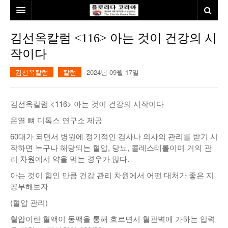
홈
김선옥칼럼 <116> 아는 것이 건강의 시
작이다
본사소개
김선옥칼럼
칼럼
2024년 09월 17일
뉴스
칼럼
동포
김선옥칼럼 <116> 아는 것이 건강의 시작이다
건강
미국
발행인칼럼
온열 뼈 디톡스 연구소 제공
60대가 되면서 병원에 정기적인 검사나 의사의 관리를 받기 시
본보특집
김명열칼럼
작하면 누구나 해당되는 혈압, 당뇨, 콜레스테롤이며 거의 관
100인선/독자광장
이명덕칼럼
리 차원에서 약을 먹는 경우가 많다.
아는 것이 힘인 만큼 건강 관리 차원에서 어떤 대처가 좋은 지
여행
김선옥칼럼
100인선
공부해보자
인터뷰/탐방
김원동칼럼
독자광장
인근여행지
(혈압 관리)
혈압이란 혈액이 동맥을 통해 흐르면서 혈관벽에 가하는 압력
놀이공원