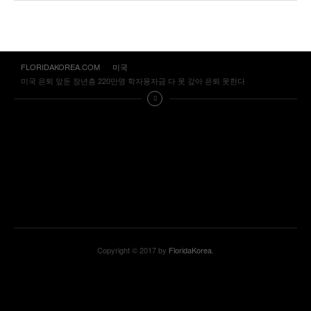
FLORIDAKOREA.COM
미국
미국 은퇴 앞둔 장년층 220만명 학자융자금 다 못 갚아 은퇴 못한다
Copyright © 2017 by
FloridaKorea
.