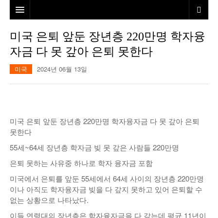
홈
미국 은퇴 앞둔 장년층 220만명 학자융
자금 다 못 갚아 은퇴 못한다
본사소개
미국
2024년 06월 13일
뉴스
칼럼
동포
건강
미국
발행인칼럼
미국 은퇴 앞둔 장년층 220만명 학자융자금 다 못 갚아 은퇴
본보특집
김명열칼럼
못한다
55세~64세 장년층 학자금 빚 못 갚은 사람들 220만명
100인선/독자광장
이명덕칼럼
은퇴 못하는 사유중 하나로 학자 융자금 포함
여행
김선옥칼럼
100인선
미국에서 은퇴를 앞둔 55세에서 64세 사이의 장년층 220만명
이나 아직도 학자융자금 빚을 다 갚지 못하고 있어 은퇴할 수
인터뷰/탐방
김원동칼럼
독자광장
인근여행지
없는 상황으로 나타났다.
놀이공원
이들 연령대의 장년층은 학자융자금을 다 갚는데 평균 11년이