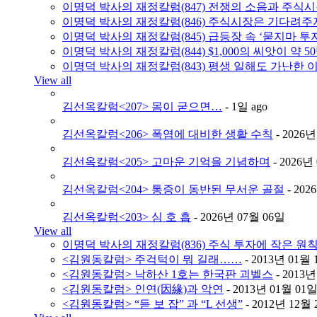
이명덕 박사의 재정칼럼(847) 전쟁의 소음과 주식
이명덕 박사의 재정칼럼(846) 주식시장은 기다려주
이명덕 박사의 재정칼럼(845) 급등장 속 ‘묻지마 투
이명덕 박사의 재정칼럼(844) $1,000의 씨앗이 약 
이명덕 박사의 재정칼럼(843) 평생 일해도 가난한 이
View all
김선옥칼럼<207> 몸이 굳으면…
- 1일 ago
김선옥칼럼<206> 폭염에 대비한 생활 수칙
- 2026
김선옥칼럼<205> 고마운 기억을 기념하며
- 2026년
김선옥칼럼<204> 통증이 동반된 무서운 골절
- 202
김선옥칼럼<203> 심 호 흡
- 2026년 07월 06일
View all
이명덕 박사의 재정칼럼(836) 주식 투자에 작은 원
<김원동칼럼> 주걱턱이 뭐 길래……
- 2013년 01월
<김원동칼럼> 낙하산 1호는 한국판 괴벨스
- 2013
<김원동칼럼> 인연(因緣)과 악연
- 2013년 01월 01
<김원동칼럼> “듣 보 잡” 과 “L 선생”
- 2012년 12월