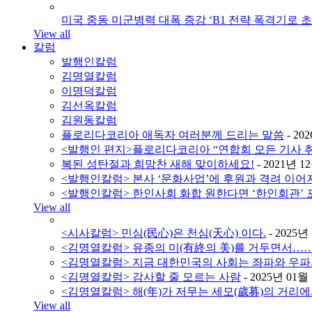
미국 중동 미군병력 대폭 증강 ‘B1 전략 폭격기로 
View all
칼럼
발행인칼럼
김명열칼럼
이명덕칼럼
김선옥칼럼
김원동칼럼
플로리다코리아 애독자 여러분께 드리는 말씀
- 20
<발행인 편지>플로리다코리아 “연합회 모든 기사 
복된 성탄절과 희망찬 새해 맞이하세요!
- 2021년 1
<발행인칼럼> 본사 ‘문화사업’에 후원과 격려 이어
<발행인칼럼> 한인사회 화합 원한다면 ‘한인회관’
View all
<시사칼럼> 민심(民心)은 천심(天心) 이다.
- 2025년
<김명열칼럼> 유종의 미(有終의 美)를 거두면서…
<김명열칼럼> 지금 대한민국의 사회는 좌파와 우파
<김명열칼럼> 감사할 줄 모르는 사람
- 2025년 01월
<김명열칼럼> 해(年)가 저무는 세모(歲募)의 거리에
View all