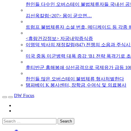
한인들 다수인 오버스테이 불법체류자들 국내선 공
김선옥칼럼<207> 몸이 굳으면…
트럼프 불법체류자 소셜 번호, 메디케이드 등 각종 
<휴람건강정보> 자궁내막증식증
이명덕 박사의 재정칼럼(847) 전쟁의 소음과 주식
미국 중동 미군병력 대폭 증강 ‘B1 전략 폭격기로 
후티반군 홍해봉쇄 상선공격으로 국제유가 급등 10
한인들 많은 오버스테이 불법체류 형사처벌한다
탬파베이 K 봉사센터, 장학금 수여식 및 의료봉사
DW Focus