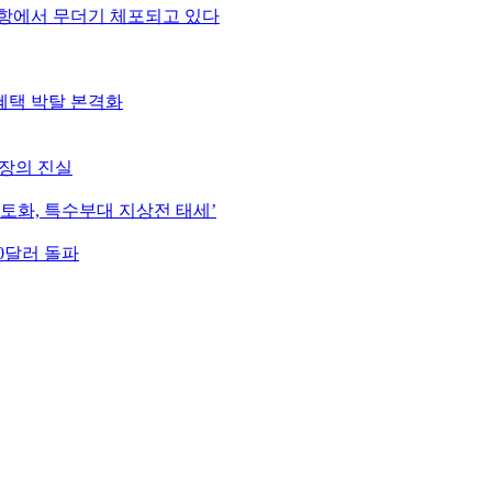
항에서 무더기 체포되고 있다
혜택 박탈 본격화
시장의 진실
초토화, 특수부대 지상전 태세’
0달러 돌파