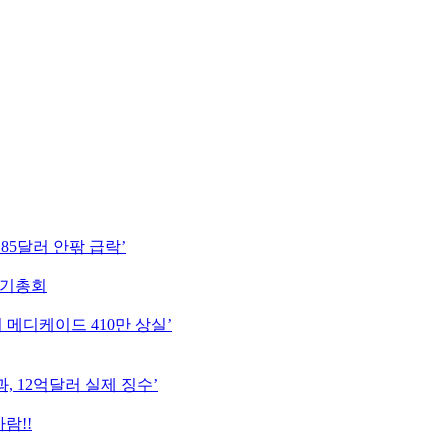
85달러 안팎 급락’
정기총회
 메디케이드 410만 상실’
, 12억달러 실제 징수’
람!!