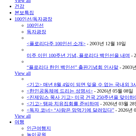
View all
건강
본보특집
100인선/독자광장
100인선
독자광장
<플로리다주 100인선 소개>
- 2003년 12월 10일
미주 이민 100주년 기념, 플로리다 백인선을 내며
- 
“플로리다 한인 백인선” 출판기념회 인사말
- 2003
View all
<기고> 매년 8월 4일이 되면 잊을 수 없는 국내외 3사
<한인공동체에 드리는 성명서>
- 2026년 05월 08일
<진제임스 목사 기고> 미국 건국 250주년을 맞이하
<기고> 탬파 치유집회를 준비하며
- 2026년 03월 2
<독자 코너> “사람은 맘먹기에 달려있다”
- 2026년 
View all
여행
인근여행지
놀이공원