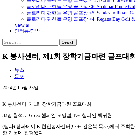
플로리다 올랜도 유명 골프장 <12. North Shore Golf C
플로리다 팬핸들 유명 골프장 <6. Shalimar Pointe Golf 
플로리다 팬핸들 유명 골프장 <5. Sandestin Raven Golf
플로리다 팬핸들 유명 골프장 <4. Regatta Bay Golf & C
View all
인터뷰/탐방
K 봉사센터, 제1회 장학기금마련 골프대
뉴스
동포
2024년 05월 23일
K 봉사센터, 제1회 장학기금마련 골프대회
32명 참석… Gross 챔피언 오명섭, Net 챔피언 백귀현
(탬파) 탬파베이 K 한인봉사센터(대표 김은복 목사)에서 주최한 제1회
한 가운데 진행됐다.