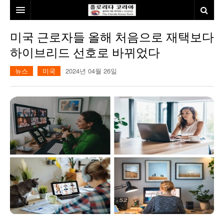
홈
미국 근로자들 올해 처음으로 재택보다
하이브리드 선호로 바뀌었다
본사소개
뉴스
미국
2024년 04월 26일
뉴스
칼럼
동포
건강
미국
발행인칼럼
본보특집
김명열칼럼
100인선/독자광장
이명덕칼럼
여행
김선옥칼럼
100인선
인터뷰/탐방
김원동칼럼
독자광장
인근여행지
놀이공원