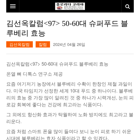
홈
김선옥칼럼<97> 50-60대 슈퍼푸드 블
루베리 효능
본사소개
김선옥칼럼
칼럼
2024년 04월 26일
뉴스
칼럼
동포
김선옥칼럼<97> 50-60대 슈퍼푸드 블루베리 효능
건강
미국
발행인칼럼
온열 뼈 디톡스 연구소 제공
요즘 여기저기 농장에서 블루베리 수확이 한창인 제철 과일이
본보특집
김명열칼럼
다. 미국 타임지가 선정한 세계 10대 푸드 중 하나이다. 블루베
100인선/독자광장
이명덕칼럼
리의 효능 중 가장 많이 알려진 것 중 하나가 시력개선, 눈의 피
로감 회복에 좋다는 건강에 최고라는 식품이다.
여행
김선옥칼럼
100인선
그 외에도 항산화 효과가 탁월하여 노화 방지에도 최고라고 불
리운다.
인터뷰/탐방
김원동칼럼
독자광장
인근여행지
요즘 처럼 스마트 폰을 많이 들여다 보니 눈이 피로 하기 쉬운
놀이공원
시대에 블루베리는 효자 식품이라고 할 수 있겠다.