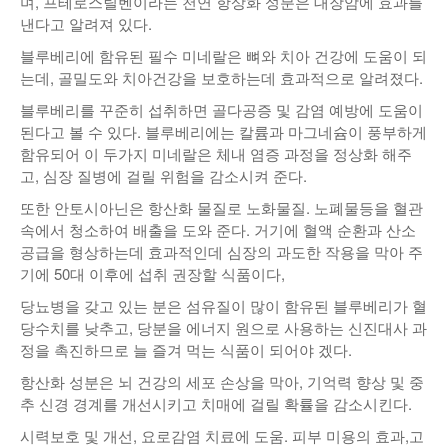
며, 프테로스틸벤이라는 천연 항상화 성분은 대장암에 효과를
낸다고 알려져 있다.
블루베리에 함유된 필수 미네랄은 뼈와 치아 건강에 도움이 되
는데, 골밀도와 치아건강을 보호하는데 효과적으로 알려졌다.
블루베리를 꾸준히 섭취하면 골다공증 및 감염 예방에 도움이
된다고 볼 수 있다. 블루베리에는 칼륨과 마그네슘이 풍부하게
함유되어 이 두가지 미네랄은 체내 염증 과정을 정상화 해주
고, 심장 질병에 걸릴 위험을 감소시켜 준다.
또한 안토시아닌은 항산화 물질로 노화물질. 노폐물등을 혈관
속에서 청소하여 배출을 도와 준다. 거기에 혈액 순환과 산소
공급을 형상하는데 효과적인데 심장의 과도한 작용을 막아 주
기에 50대 이후에 섭취 권장할 식품이다,
당뇨병을 갖고 있는 분은 섬유질이 많이 함유된 블루베리가 혈
당수치를 낮추고, 당분을 에너지 원으로 사용하는 신진대사 과
정을 촉진하므로 늘 즐겨 먹는 식품이 되어야 겠다.
항산화 성분은 뇌 건강의 세포 손상을 막아, 기억력 향상 및 중
추 신경 경계를 개선시키고 치매에 걸릴 확률을 감소시킨다.
시력보호 및 개선, 요로감염 치료에 도움. 피부 미용의 효과,고