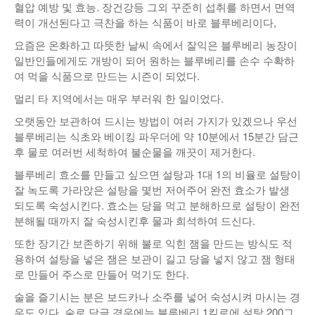
혈압 예방 및 효능. 장건강등 그외 꾸준히 섭취를 하면서 면역
력이 개선된다고 극찬을 하는 식품이 바로 블루베리이다,
요즘은 온화하고 따뜻한 날씨 속에서 잘익은 블루베리 농장이
일반인들에게도 개방이 되어 원하는 블루베리를 손수 수확하
여 먹을 식품으로 만드는 시즌이 되었다.
멀리 타 지역에서는 매우 부러워 한 일이었다.
오랫동안 보관하여 드시는 방법이 여러 가지가 있겠으나 우선
블루베리는 식초와 베이킹 파우더에 약 10분에서 15분간 담근
후 물로 여러번 세척하여 불순물을 깨끗이 제거한다.
블루베리 효소를 만들고 싶으면 설탕과 1대 1의 비율로 설탕이
잘 녹도록 가라앉은 설탕을 몇번 저어주어 완전 효소가 발생
되도록 숙성시킨다. 효소는 당을 먹고 분해하므로 설탕이 완전
분해될 때까지 잘 숙성시킨후 물과 희석하여 드신다.
또한 장기간 보존하기 위해 불로 익힌 잼을 만드는 방식도 적
용하여 설탕을 넣은 잼은 보관이 길고 당을 넣지 않고 잼 형태
로 만들어 주스로 만들어 먹기도 한다.
술을 즐기시는 분은 보드카나 소주를 넣어 숙성시켜 마시는 경
우도 있다. 술로 담글 경우에는 블루베리 1킬로에 설탕 200그