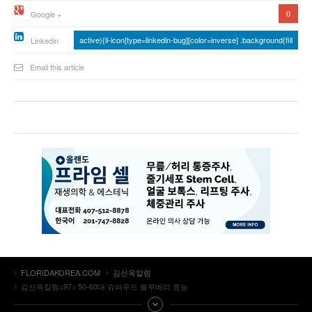
0
Google +
active){li-icon[type=linkedin-bug][color=inverse] .background{fill
Linkedin
Email this article
FLORIDAKOREA.COM
김선옥칼럼
김선옥칼럼<97> 50-60대 슈퍼푸드 블루베리 효능