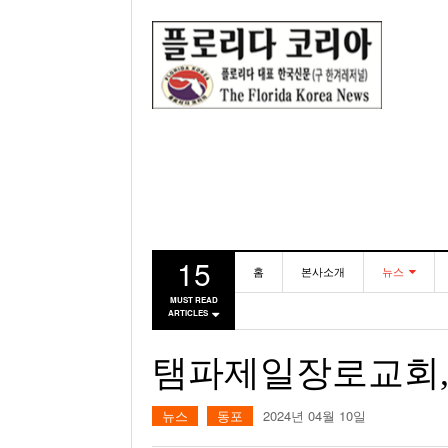
15
홈
본사소개
뉴스
MUST READ
ARTICLES
동포
미국
탬파제일장로교회,
뉴스
동포
2024년 04월 10일