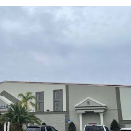
07월 22일
년 10
-
<발행인칼럼> 본사 ‘문화사업’에 후원과 격려 이어져
2015년 03월 11일
- 2026년
무적함대 스페인, 16년만에 월드컵 우승
07월 22일
<발행인칼럼> 한인사회 화합 원한다면 ‘한인회관’ 포기
- 2015년 02월 18일
야
다인종우호협회 소속 이웃들, 한국의 선거 개혁
- 2026년 07월 22일
요구
View All
View All