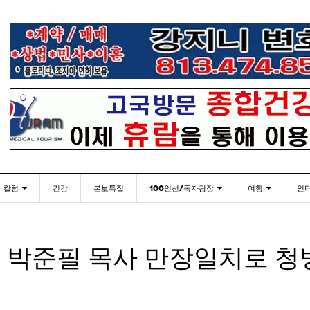
칼럼
건강
본보특집
100인선/독자광장
여행
인
발행인칼럼
100인선
인근여행지
-
- 2026년 
한인들 많은 오버스테이 불법체류 형사처벌한다
플로리다코리아 애독자 여러분께 드리는 말씀
<플로
2026년 07월 30일
월 27일
김명열칼럼
독자광장
놀이공원
 박준필 목사 만장일치로 청
이명덕칼럼
낚시/비치
- 2026년
<발행인 편지>플로리다코리아 “연합회 모든 기사 취재
탬파베이 K 봉사센터, 장학금 수여식 및 의료봉사
미주 
- 2023년 08월 30일
07월 30일
- 20
부”
김선옥칼럼
골프
- 2026년
- 2021년 12월 
김원동칼럼
손현주씨와 윤영아씨 초청 뮤지컬 공연
복된 성탄절과 희망찬 새해 맞이하세요!
“플로