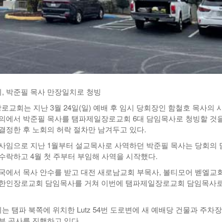
 박준필 목사 만장일치로 청빙
로교회는 지난 3월 24일(일) 예배 후 임시 당회장인 함철호 목사의 
의에서 박준필 목사를 탬파제일장로교회 6대 담임목사로 청빙할 것을
결정한 후 노회의 허락 절차만 남겨두고 있다.
사임으로 지난 1월부터 설교목사로 사역하던 박준필 목사는 당회의 
수락하고 4월 첫 주부터 부임해 사역을 시작했다.
국에서 목사 안수를 받고 대전 새로남교회 부목사, 볼티모어 벧엘교회
파한인장로교회 담임목사를 거쳐 이번에 탬파제일장로교회 담임목사로
 탬파 북쪽에 위치한 Lutz 54번 도로변에 새 예배당 건물과 주차장
부 공사를 진행하고 있다.