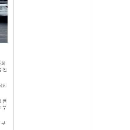
사회
 전
담임
 행
 부
 부