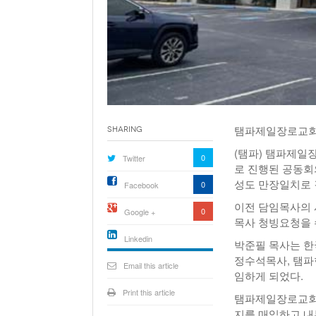
탬파제일장로교회,
Sharing
(탬파) 탬파제일장
0
Twitter
로 진행된 공동회
성도 만장일치로 
0
Facebook
이전 담임목사의 
0
Google +
목사 청빙요청을 
Linkedin
박준필 목사는 한
active){li-
정수석목사, 탬
icon[type=linkedin-bug]
Email this article
[color=inverse]
임하게 되었다.
.background{fill
Print this article
탬파제일장로교회는
지를 매입하고 내