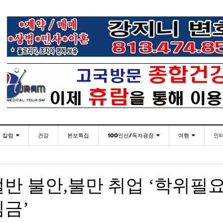
칼럼
건강
본보특집
100인선/독자광장
여행
인
발행인칼럼
100인선
인근여행지
- 2026년 
재미한국학교협의회(NAKS) 제44회 학술대회 및
플로리다코리아 애독자 여러분께 드리는 말씀
<플로
월 27일
- 2026년 08월 06일
정기총회
김명열칼럼
독자광장
놀이공원
반 불안,불만 취업 ‘학위필
이명덕칼럼
낚시/비치
- 2026년 08월 06일
<발행인 편지>플로리다코리아 “연합회 모든 기사 취재
통합한국학교 개학식 및 학생모집
미주 
- 2023년 08월 30일
- 20
부”
금’
김선옥칼럼
골프
<기고> 매년 8월 4일이 되면 잊을 수 없는 국내외
- 2021년 12월 
김원동칼럼
- 2026년 08월 06일
복된 성탄절과 희망찬 새해 맞이하세요!
3사람!!
“플로