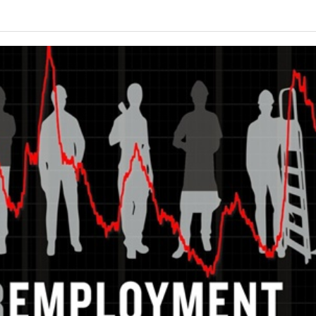
년 10
-
<발행인칼럼> 본사 ‘문화사업’에 후원과 격려 이어져
한인들 다수인 오버스테이 불법체류자들 국내선
2015년 03월 11일
- 2026년 08월 06
공항에서 무더기 체포되고 있다
일
<발행인칼럼> 한인사회 화합 원한다면 ‘한인회관’ 포기
- 2015년 02월 18일
-
야
한인들 많은 오버스테이 불법체류 형사처벌한다
2026년 07월 30일
View All
View All