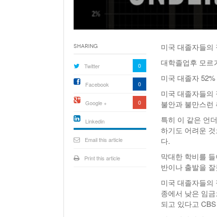
미국 대졸자들의 
Sharing
대학졸업후 모르거
0
Twitter
미국 대졸자 52
0
Facebook
미국 대졸자들의
0
Google +
불안과 불만스런 
특히 이 같은 언
Linkedin
하기도 어려운 것
active){li-
icon[type=linkedin-bug]
Email this article
다.
[color=inverse]
.background{fill
막대한 학비를 들
Print this article
반이나 출발을 잘
미국 대졸자들의 
종에서 낮은 임금
되고 있다고 CBS