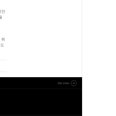
공안
을
 취
기도
Site index