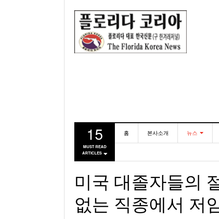
15
홈
본사소개
뉴스
MUST READ
ARTICLES
동포
미국
미국 대졸자들의 절
없는 직종에서 저임