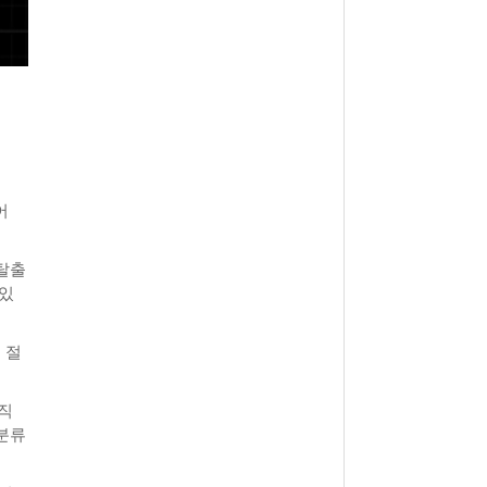
어
탈출
 있
 절
직
분류