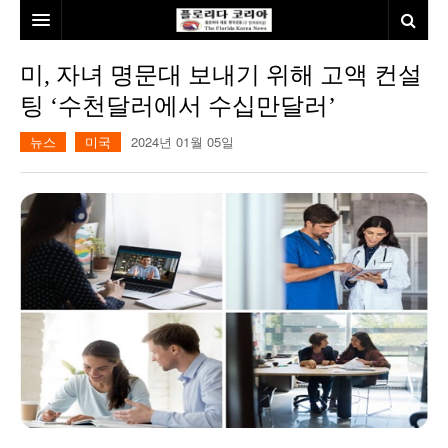
홈
미, 자녀 명문대 보내기 위해 고액 컨설
팅 ‘수천달러에서 수십만달러’
본사소개
뉴스
미국
2024년 01월 05일
뉴스
칼럼
동포
건강
미국
발행인칼럼
본보특집
김명열칼럼
100인선/독자광장
이명덕칼럼
여행
김선옥칼럼
100인선
인터뷰/탐방
김원동칼럼
독자광장
인근여행지
놀이공원