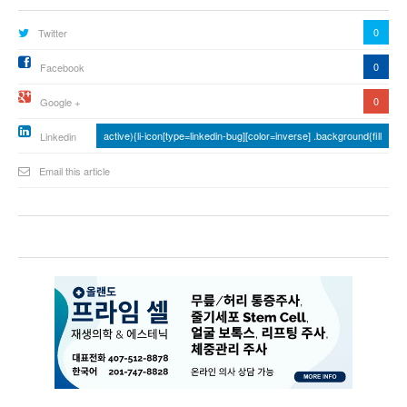
0
Twitter
0
Facebook
0
Google +
active){li-icon[type=linkedin-bug][color=inverse] .background{fill
Linkedin
Email this article