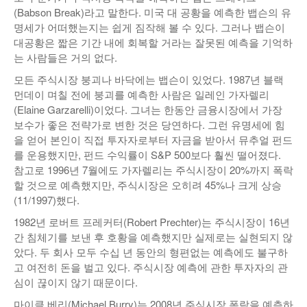
(Babson Break)라고 말한다. 미국 대 공황을 예측한 뱁슨의 유
낚시/비치
명세가 어떠했는지는 쉽게 짐작해 볼 수 있다. 그러나 뱁슨이
대공황은 짧은 기간 내에 회복할 거라는 잘못된 예측을 기억하
골프
는 사람들은 거의 없다.
모든 주식시장 붕괴나 바닥에는 뱁슨이 있었다. 1987년 블랙
먼데이 며칠 전에 붕괴를 예측한 사람은 일레인 가자렐리
(Elaine Garzarelli)이었다. 그녀는 한동안 금융시장에서 가장
보수가 좋은 전략가로 변한 것은 당연하다. 그런 유명세에 힘
을 얻어 본인이 직접 투자자로부터 자금을 받아서 뮤추얼 펀드
를 운용했지만, 펀드 수익률이 S&P 500보다 훨씬 떨어졌다.
참고로 1996년 7월에도 가자렐리는 주식시장이 20%까지 폭락
할 것으로 예측했지만, 주식시장은 오히려 45%나 크게 상승
(11/1997)했다.
1982년 로버트 프레커터(Robert Prechter)는 주식시장이 16년
간 침체기를 보낸 후 호황을 예측했지만 실제로는 실현되지 않
았다. 두 회사 모두 수십 년 동안의 형편없는 예측에도 불구하
고 여전히 돈을 벌고 있다. 주식시장 예측에 관한 투자자의 관
심이 끊이지 않기 때문이다.
마이클 베리(Michael Burry)는 2008년 주식시장 폭락을 예측하