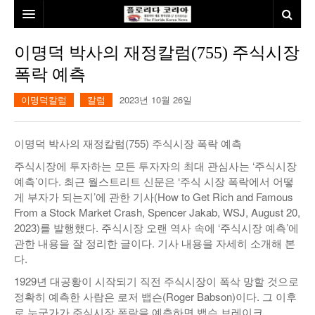
홈
이명덕 박사의 재정칼럼(755) 주식시장
폭락 예측
본사소개
이명덕칼럼
칼럼
2023년 10월 26일
뉴스
칼럼
동포
이명덕 박사의 재정칼럼(755) 주식시장 폭락 예측
건강
미국
발행인칼럼
주식시장에 투자하는 모든 투자자의 최대 관심사는 ‘주식시장
예측’이다. 최근 월스트리트 신문은 ‘주식 시장 폭락에서 어떻
본보특집
김명열칼럼
게 부자가 되는지’에 관한 기사(How to Get Rich and Famous
From a Stock Market Crash, Spencer Jakab, WSJ, August 20,
100인선/독자광장
이명덕칼럼
2023)를 발행했다. 주식시장 오랜 역사 속에 ‘주식시장 예측’에
관한 내용을 잘 정리한 글이다. 기사 내용을 자세히 소개해 본
여행
김선옥칼럼
100인선
다.
인터뷰/탐방
김원동칼럼
독자광장
인근여행지
1929년 대공황이 시작되기 직전 주식시장이 폭삭 망할 것으로
정확히 예측한 사람은 로저 뱁슨(Roger Babson)이다. 그 이후
놀이공원
로 누군가가 주식시장 폭락을 예측하면 뱁슨 브레이크