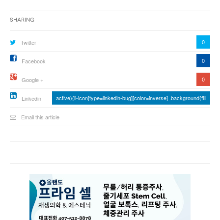
Sharing
0
Twitter
0
Facebook
0
Google +
active){li-icon[type=linkedin-bug][color=inverse] .background{fill
Linkedin
Email this article