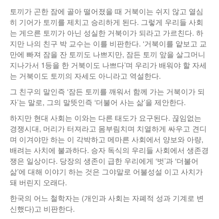
토끼가 곤한 잠에 골아 떨어졌을 때 거북이는 쉬지 않고 열심
히 기어가 토끼를 제치고 승리하게 된다. 그렇게 우리들 사회
는 게으른 토끼가 아닌 성실한 거북이가 되라고 가르친다. 하
지만 나의 친구 박 교수는 이를 비판한다. ‘거북이를 얕보고 교
만에 빠져 잠을 잔 토끼도 나쁘지만, 잠든 토끼 앞을 살그머니
지나가서 1등을 한 거북이도 나쁘다’며 우리가 배워야 할 자세
는 거북이도 토끼의 자세도 아니라고 역설한다.
그 친구의 말인즉 ‘잠든 토끼를 깨워서 함께 가는 거북이가 되
자’는 말로, 그의 말뜻인즉 ‘더불어 사는 삶’을 제안한다.
하지만 현대 사회는 이와는 다른 태도가 요구된다. 끊임없는
경쟁시대, 머리가 터져라고 몸부림치며 치열하게 싸우고 견디
며 이겨야만 하는 이 각박하고 메마른 사회에서 양보와 아량,
배려는 사치에 불과하다. 승자 독식의 우리들 사회에서 생존경
쟁은 일상이다. 당장의 생존이 급한 우리에게 ‘벗’과 ‘더불어
삶’에 대해 이야기 하는 것은 그야말로 어불성설 이고 사치가
돼 버린지 오래다.
한국의 어느 철학자는 (개인과 사회는 자폐적 성과 기계로 변
신했다)고 비판한다.