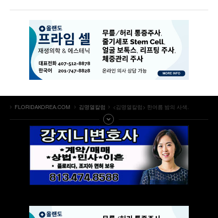
FLORIDAKOREA.COM
김명열칼럼
<김명열칼럼> 한여름 밤의 사색.