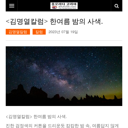
홈
<김명열칼럼> 한여름 밤의 사색.
본사소개
김명열칼럼
칼럼
2023년 07월 19일
뉴스
칼럼
동포
건강
미국
발행인칼럼
본보특집
김명열칼럼
100인선/독자광장
이명덕칼럼
여행
김선옥칼럼
100인선
인터뷰/탐방
김원동칼럼
독자광장
인근여행지
<김명열칼럼> 한여름 밤의 사색.
놀이공원
진한 검정색의 커튼을 드리운듯 캄캄한 밤 속, 여름답지 않게