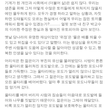
기계가 된 개인과 사회에서 (더불어 삶)은 쉽지 않다. 우리는
생존을 위해 그저 어떻게 수많은 토끼들에게 뒤쳐지지 않을지
에만 몰두하게 된다. 모두가 경쟁 하라고 말하는 상황과, 자칫
하면 도태될지도 모르는 현실에서 어떻게 우리는 잠든 토끼를
깨워서 함께 갈수 있겠는가?……… 얼핏 보면 내 친구 박교수
의 이러한 주장은 현실과 동 떨어진 유토피아와 같아 보인다.
옛날 당나라의 유명한 재상이었던 ‘위정’은 ‘물은 배를 띄울 수
도 있고 뒤집을 수도 있다’고 말했다. 이는 평상심을 유지하고
주변 사람들의 도움에 감사할 줄 알아야만 성공할 수 있고, 행
복한 인생을 살수 있다는 것을 의미한다.
어리석은 한 젊은이가 부친의 유산을 물려받았다. 사방이 튼튼
한 울타리로 둘러쳐진 포도밭으로, 그 안에는 울창한 포도나무
들로 가득했다. 그는 울타리에는 포도가 열리지 않으니 없어도
된다고 생각했다. 그래서 그 젊은이는 포도밭을 둘러싸고 있는
모든 울타리를 베어버렸다. 얼마 후 포도밭의 포도나무들이 점
점 망가져 갔다.
울타리를 베어 버리자 사람과 짐승들이 마음대로 포도밭에 들
어와 나무를 짓밟았기 때문이다. 젊은이는 그제야 깨달았다.
비록 포도가 열리진 않지만 포도밭을 보호해주는 울타리도 포