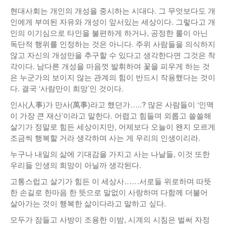
현대사회는 개인의 개성을 중시하는 시대다. 그 무엇보다도 개
인에게 부여된 자유와 개성이 앞서있는 세상이다. 그렇다고 개
인의 이기심으로 타인을 불편하게 하거나, 공정한 룰이 아닌
독단적 행위를 인정하는 것은 아니다. 주위 사람들을 의식하지
않고 자신의 개성만을 추구할 수 있다고 생각한다면 그것은 착
각이다. 남다른 개성을 마음껏 발휘하여 꽃을 피우게 하는 것
은 누군가의 보이지 않는 관계의 힘이 반드시 작용했다는 것이
다. 결국 ‘사람만이 희망’인 것이다.
인사(人事)가 만사(萬事)라고 했던가…..? 많은 사람들이 ‘인맥
이 가장 큰 재산’이라고 말한다. 어렵고 힘들며 외롭고 쓸쓸해
살기가 정말로 힘든 세상이지만, 어제보다 오늘이 왠지 모르게
조금씩 행복할 거라 생각하며 사는 게 우리의 인생이리라.
누구나 내일의 삶에 기대감을 가지고 사는 나날들, 이것 또한
우리들 인생의 희망이 아닐까 생각된다.
고통스럽고 살기가 힘든 이 세상사……서로들 위로하며 따뜻
한 손길로 한마음 한 뜻으로 말없이 사랑하며 다함께 더불어
살아가는 것이 행복한 삶이다라고 말하고 싶다.
모두가 잠들고 사방이 조용한 이밤, 시계의 시침은 벌써 자정