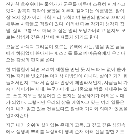
잔잔한 호수위에는 물안개가 군무를 이루며 조용히 퍼져가고
낚시/비치
있다. 암흑과 적막이 궁합을 이루며 깊어가는 여름밤은, 잠이
잘 오지 않아 이리 뒤척 저리 뒤척이며 불면의 밤으로 꼬박 지
골프
새우는 사람들도 적잖이 있다. 이러한 때는 각가지 생각과 잡
념, 삶의 고통으로 더욱 더 잠은 멀리 도망가버리고 뭔지도 모
르는 상념과 깊은 사색에 빠져들게 되기도 한다.
오늘은 사색과 그리움이 흐르는 유역에 사는, 밤을 잊은 님들
에게 하염없이 쏟아지는 빗소리를 들으며 마음속에서 우러나
오는 감성의 편지를 쓴다.
한 여름철이 되면 으례히 제철을 만난 듯 시도 때도 없이 쏟아
지는 저러한 빗소리는 더이상 이방인이 아니다. 살아가기가 힘
들어서인지, 그래서 감정과 인정이 메말라서인지, 사람들의 가
슴이 식어가는 시대, 누군가에게 그리움으로 밤을 지새우는 일
도, 쓰고 지우는 정성어린 손 편지는 상상하기가 어려운 시대
가 되었다. 그렇지만 우리의 삶을 에워싸고 있는 여러 일들은
이미 내가 알고 있는 것들보다도 훨씬더 가치와 의미가 있음을
알아차린다.
지금 내가 숨쉬며 살아있는 존재의 고독, 그 깊고 깊은 심연속
에서 생명의 뿌리를 묵상하며 영의 존재 아래 신을 향한 기도