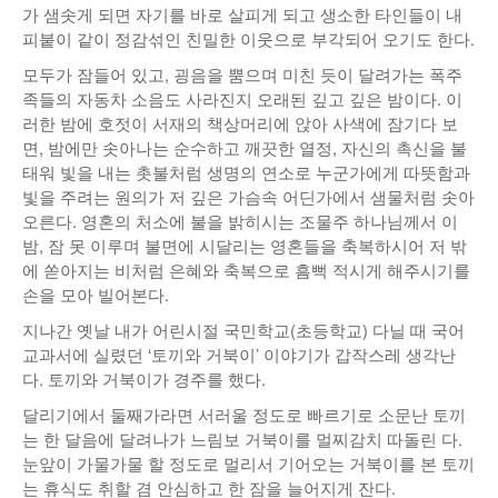
가 샘솟게 되면 자기를 바로 살피게 되고 생소한 타인들이 내
피붙이 같이 정감섞인 친밀한 이웃으로 부각되어 오기도 한다.
모두가 잠들어 있고, 굉음을 뿜으며 미친 듯이 달려가는 폭주
족들의 자동차 소음도 사라진지 오래된 깊고 깊은 밤이다. 이
러한 밤에 호젓이 서재의 책상머리에 앉아 사색에 잠기다 보
면, 밤에만 솟아나는 순수하고 깨끗한 열정, 자신의 촉신을 불
태워 빛을 내는 촛불처럼 생명의 연소로 누군가에게 따뜻함과
빛을 주려는 원의가 저 깊은 가슴속 어딘가에서 샘물처럼 솟아
오른다. 영혼의 처소에 불을 밝히시는 조물주 하나님께서 이
밤, 잠 못 이루며 불면에 시달리는 영혼들을 축복하시어 저 밖
에 쏟아지는 비처럼 은혜와 축복으로 흠뻑 적시게 해주시기를
손을 모아 빌어본다.
지나간 옛날 내가 어린시절 국민학교(초등학교) 다닐 때 국어
교과서에 실렸던 ‘토끼와 거북이’ 이야기가 갑작스레 생각난
다. 토끼와 거북이가 경주를 했다.
달리기에서 둘째가라면 서러울 정도로 빠르기로 소문난 토끼
는 한 달음에 달려나가 느림보 거북이를 멀찌감치 따돌린 다.
눈앞이 가물가물 할 정도로 멀리서 기어오는 거북이를 본 토끼
는 휴식도 취할 겸 안심하고 한 잠을 늘어지게 잔다.