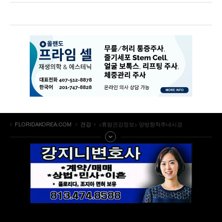
FLORIDAKOREA.COM
건강
<휴람건강정보> 양방향척추내시경