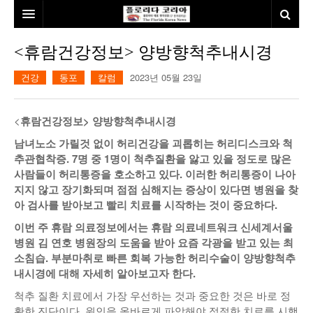
홈
<휴람건강정보> 양방향척추내시경
본사소개
건강
동포
칼럼
2023년 05월 23일
뉴스
<
휴람건강정보> 양방향척추내시경
칼럼
동포
남녀노소 가릴것 없이 허리건강을 괴롭히는 허리디스크와 척
추관협착증. 7명 중 1명이 척추질환을 앓고 있을 정도로 많은
건강
미국
발행인칼럼
사람들이 허리통증을 호소하고 있다. 이러한 허리통증이 나아
본보특집
김명열칼럼
지지 않고 장기화되며 점점 심해지는 증상이 있다면 병원을 찾
아 검사를 받아보고 빨리 치료를 시작하는 것이 중요하다.
100인선/독자광장
이명덕칼럼
이번 주 휴람 의료정보에서는 휴람 의료네트워크 신세계서울
병원 김 연호 병원장의 도움을 받아 요즘 각광을 받고 있는 최
여행
김선옥칼럼
100인선
소침습
.
부분마취로 빠른 회복 가능한 허리수술이 양방향척추
내시경에 대해 자세히 알아보고자 한다
.
인터뷰/탐방
김원동칼럼
독자광장
인근여행지
척추 질환 치료에서 가장 우선하는 것과 중요한 것은 바로 정
놀이공원
확한 진단이다. 원인을 올바르게 파악해야 적절한 치료를 시행