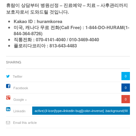
휴람이 상담부터 병원선정
–
진료예약
–
치료
–
사후관리까지
보호자로서 도와드릴 것입니다
.
Kakao ID : huramkorea
미국
,
캐나다 무료 전화
(Call Free) : 1-844-DO-HURAM(1-
844-364-8726)
직통전화
: 070-4141-4040 / 010-3469-4040
플로리다코리아
: 813-643-4483
Sharing
0
Twitter
0
Facebook
0
Google +
active){li-icon[type=linkedin-bug][color=inverse] .background{fill
Linkedin
Email this article