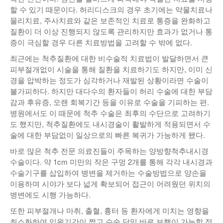
할 수 있기 때문이다. 허리디스크의 경우 초기에는 약물치료나
낚시/비치
물리치료, 주사치료와 같은 보존적인 치료로 통증을 완화하고
질환이 더 이상 진행되지 않도록 관리하지만 효과가 없거나 통
골프
증이 극심할 경우 다른 치료방법을 고려할 수 밖에 없다.
최근에는 척추질환에 대한 비수술적 치료법이 발달하면서 큰
피부절개없이 시술을 통해 질환을 치료하기도 하지만, 이미 신
경을 압박하는 정도가 심각하거나 재발된 상황이라면 수술이
불가피하다. 하지만 대다수의 환자들이 허리 수술에 대한 부담
감과 후유증, 오랜 회복기간 등을 이유로 수술을 기피하는 편.
병원에서도 이 때문에 척추 수술은 최후의 수단으로 고려하기
도 했지만, 척추질환에도 내시경술이 활발하게 적용되면서 수
술에 대한 부담없이 일상으로의 빠른 복귀가 가능하게 됐다.
바로 많은 척추 전문 의료진들이 주목하는 양방향척추내시경
수술이다. 약 1cm 미만의 작은 구멍 2개를 통해 각각 내시경과
수술기구를 삽입하여 병변을 제거하는 수술방법으로 양손을
이용하며 시야가 보다 넓게 확보되어 접근이 어려웠던 위치의
병변에도 시행 가능하다.
또한 피부절개나 마취, 출혈, 흉터 등 환자에게 미치는 영향을
최소화하여 입원기간이 짧고 수술 당일 바로 보행이 가능할 정