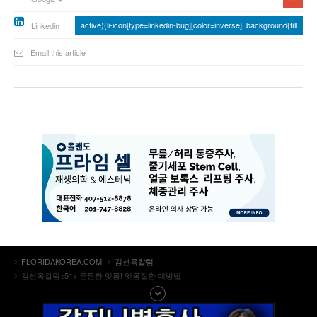
active){li-icon[type=linkedin-bug][color=inverse] .background{fill
Linkedin
Email this article
FLORIDAKOREA.COM
김선옥칼럼
김선옥칼럼<51> 튼튼한 잇몸! 잇몸질환 예방법