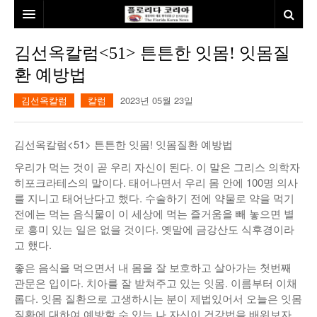
홈
김선옥칼럼<51> 튼튼한 잇몸! 잇몸질
환 예방법
본사소개
김선옥칼럼
칼럼
2023년 05월 23일
뉴스
칼럼
동포
김선옥칼럼<51> 튼튼한 잇몸! 잇몸질환 예방법
건강
미국
발행인칼럼
우리가 먹는 것이 곧 우리 자신이 된다. 이 말은 그리스 의학자
히포크라테스의 말이다. 태어나면서 우리 몸 안에 100명 의사
본보특집
김명열칼럼
를 지니고 태어난다고 했다. 수술하기 전에 약물로 약을 먹기
전에는 먹는 음식물이 이 세상에 먹는 즐거움을 빼 놓으면 별
100인선/독자광장
이명덕칼럼
로 흥미 있는 일은 없을 것이다. 옛말에 금강산도 식후경이라
고 했다.
여행
김선옥칼럼
100인선
좋은 음식을 먹으면서 내 몸을 잘 보호하고 살아가는 첫번째
인터뷰/탐방
김원동칼럼
독자광장
인근여행지
관문은 입이다. 치아를 잘 받쳐주고 있는 잇몸. 이름부터 이채
롭다. 잇몸 질환으로 고생하시는 분이 제법있어서 오늘은 잇몸
놀이공원
질환에 대하여 예방할 수 있는 나 자신이 건강법을 배워보자.