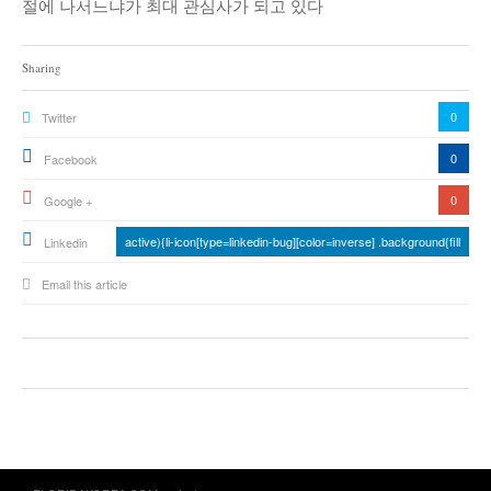
절에 나서느냐가 최대 관심사가 되고 있다
Sharing
0
Twitter
0
Facebook
0
Google +
active){li-icon[type=linkedin-bug][color=inverse] .background{fill
Linkedin
Email this article