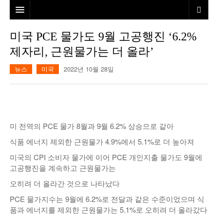
홈
미국 PCE 물가도 9월 고공행진 ‘6.2%
제자리, 근원물가는 더 올라’
본사소개
뉴스
미국
2022년 10월 28일
뉴스
칼럼
동포
건강
미국
발행인칼럼
미 전역의 PCE 물가 8월과 9월 6.2% 상승으로 같아
본보특집
김명열칼럼
식품 에너지 제외한 근원물가 4.9%에서 5.1%로 더 높아져
100인선/독자광장
이명덕칼럼
미국의 CPI 소비자 물가에 이어 PCE 개인지출 물가도 9월에
고공행진을 계속하고 근원물가는
여행
김선옥칼럼
100인선
오히려 더 올라간 것으로 나타났다
인터뷰/탐방
김원동칼럼
독자광장
인근여행지
PCE 물가지수는 9월에 6.2%로 전달과 같은 수준이었으며 식
품과 에너지를 제외한 근원물가는 5.1%로 오히려 더 올라갔다
놀이공원