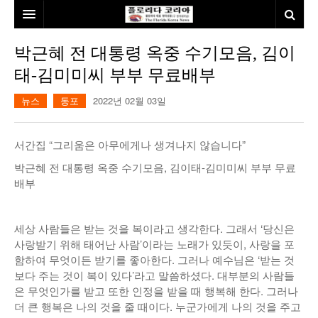
홈
박근혜 전 대통령 옥중 수기모음, 김이
태-김미미씨 부부 무료배부
본사소개
뉴스
동포
2022년 02월 03일
뉴스
칼럼
동포
서간집 “그리움은 아무에게나 생겨나지 않습니다”
건강
미국
발행인칼럼
박근혜 전 대통령 옥중 수기모음, 김이태-김미미씨 부부 무료
배부
본보특집
김명열칼럼
100인선/독자광장
이명덕칼럼
세상 사람들은 받는 것을 복이라고 생각한다. 그래서 ‘당신은
사랑받기 위해 태어난 사람’이라는 노래가 있듯이, 사랑을 포
여행
김선옥칼럼
100인선
함하여 무엇이든 받기를 좋아한다. 그러나 예수님은 ‘받는 것
보다 주는 것이 복이 있다’라고 말씀하셨다. 대부분의 사람들
인터뷰/탐방
김원동칼럼
독자광장
인근여행지
은 무엇인가를 받고 또한 인정을 받을 때 행복해 한다. 그러나
더 큰 행복은 나의 것을 줄 때이다. 누군가에게 나의 것을 주고
놀이공원