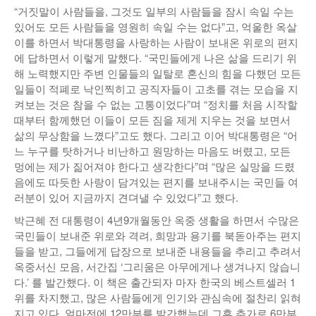
“거짓말이 사람들을, 그것도 일부의 사람들을 잠시 속일 수는
있어도 모든 사람들을 영원히 속일 수는 없다”고, 억울한 옥살
이를 하면서 박대통령을 사랑하는 사람이 보내온 위로의 편지
에 답하면서 이렇게 말했다. “국민들에게 나은 삶을 드리기 위
해 노력했지만 주변 인물들의 일탈로 혼신의 힘을 다했던 모든
일들이 적폐로 낙인찍히고 공직자들이 고초를 겪는 모습을 지
켜보는 것은 참을 수 없는 고통이었다”며 “정치를 처음 시작할
때부터 함께했던 이들이 모든 짐을 제게 지우는 것을 보면서
삶의 무상함을 느꼈다”고도 했다. 그리고 이어 박대통령은 “어
느 누구를 탓하거나 비난하고 원망하는 마음도 버렸고, 모든
멍에는 제가 짊어져야 한다고 생각한다”며 “많은 실망을 드렸
음에도 따듯한 사랑이 담겨있는 편지를 보내주시는 국민들 여
러분이 있어 지금까지 견뎌낼 수 있었다”고 했다.
박근혜 전 대통령이 4년9개월동안 옥중 생활을 하면서 수많은
국민들이 보내준 위로와 격려, 희망과 용기를 북돋아주는 편지
들을 받고, 그들에게 답장으로 보내준 내용들을 추리고 추려서
옥중서신 모음, 서간집 ‘그리움은 아무에게나 생겨나지 않습니
다.’ 를 발간했다. 이 책은 출간되자 마자 한국의 베스트셀러 1
위를 차지했고, 많은 사람들에게 인기와 관심속에 절찬리 읽혀
지고 있다. 얼마전에 12만부를 발간했는데 그후 추가로 6만부