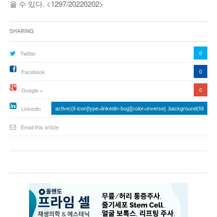
을 수 있다. <1297/20220202>
Sharing
0
Twitter
0
Facebook
0
Google +
active){li-icon[type=linkedin-bug][color=inverse] .background{fill
Linkedin
Email this article