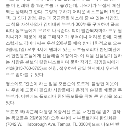
를 더 인쇄해 총 18만부를 내 놓았는데, 나오기가 무섭게 매진
되는 상태라고 한다. 그렇게 구하기 어려운 베스트셀러 1위인
책, 그 인기 만점, 관심과 궁금증을 해소해 줄 수 있는 서간집,
그 책을 자선사업가 김이태씨 부부가 300부를 구매하여 플로
리다 동포들에게 무료로 나눠준다. 책이 발간되자마자 모두 팔
려나가기 때문에 책을 구매하기가 무척이나 어려운 판에, 다행
스럽게도 김이태씨는 우선 200부를 배송 받아 1차적으로 오는
2월6일(일) 오후 4시에 탬파에 있는 서부플로리다 한인회관에
서 한인동포들에게 선물해줄 예정이다. 이 책을 선물받기 원하
는 사람은 본보의 칼럼니스트이며 문학 작가인 김명열씨에게
전화(813-763-8765)로 신청, 접수하면 당일 현지에서 우선권
으로 받아볼 수 있다.
평소에도 ‘왼손이 하는 일을 오른손이 모르게’ 불쌍한 이웃이
나 주변에 도움이 필요한 사람들에게 온정의 손길을 베풀던 두
부부가, 이번에도 플로리다 한인동포들을 위해 큰 인심을 쓰고
있다.
무료로 책(박근혜 대통령 옥중서신 모음, 서간집)을 받기 원하
는 동포들은 2월6일(일) 오후 4시에 서부플로리다 한인회관
(7042 W. Hillsborough Ave. Tampa, FL 33634)으로 나오면 받