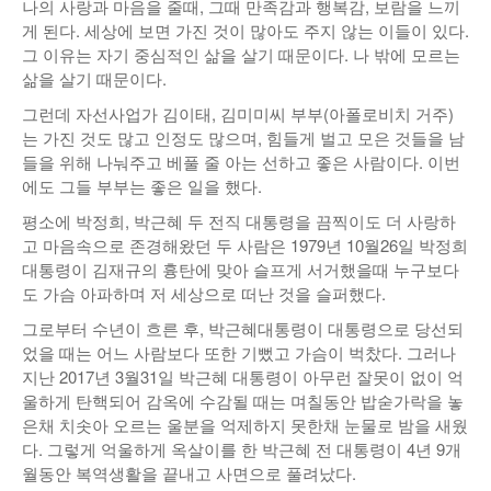
나의 사랑과 마음을 줄때, 그때 만족감과 행복감, 보람을 느끼
낚시/비치
게 된다. 세상에 보면 가진 것이 많아도 주지 않는 이들이 있다.
그 이유는 자기 중심적인 삶을 살기 때문이다. 나 밖에 모르는
골프
삶을 살기 때문이다.
그런데 자선사업가 김이태, 김미미씨 부부(아폴로비치 거주)
는 가진 것도 많고 인정도 많으며, 힘들게 벌고 모은 것들을 남
들을 위해 나눠주고 베풀 줄 아는 선하고 좋은 사람이다. 이번
에도 그들 부부는 좋은 일을 했다.
평소에 박정희, 박근혜 두 전직 대통령을 끔찍이도 더 사랑하
고 마음속으로 존경해왔던 두 사람은 1979년 10월26일 박정희
대통령이 김재규의 흉탄에 맞아 슬프게 서거했을때 누구보다
도 가슴 아파하며 저 세상으로 떠난 것을 슬퍼했다.
그로부터 수년이 흐른 후, 박근혜대통령이 대통령으로 당선되
었을 때는 어느 사람보다 또한 기뻤고 가슴이 벅찼다. 그러나
지난 2017년 3월31일 박근혜 대통령이 아무런 잘못이 없이 억
울하게 탄핵되어 감옥에 수감될 때는 며칠동안 밥숟가락을 놓
은채 치솟아 오르는 울분을 억제하지 못한채 눈물로 밤을 새웠
다. 그렇게 억울하게 옥살이를 한 박근혜 전 대통령이 4년 9개
월동안 복역생활을 끝내고 사면으로 풀려났다.