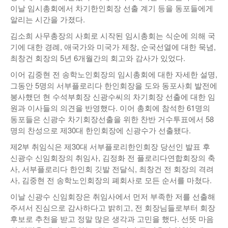
이날 임시총회에서 차기한인회장 선출 계기 등을 동포들에게
낚시/비치
알리는 시간을 가졌다.
골프
김소희 사무총장의 사회로 시작된 임시총회는 식순에 의해 국
기에 대한 경례, 애국가와 미국가 제창, 순국선열에 대한 묵념,
최창건 회장의 5년 6개월간의 회고와 감사가 있었다.
이어 김중현 전 송학노인회장의 임시총회에 대한 자세한 설명,
그동안 5명의 서부플로리다 한인회장을 도와 동포사회 발전에
봉사했던 현 수석부회장 신광수씨의 차기회장 선출에 대한 임
원과 이사들의 의견을 반영했다. 이어 총회에 참석한 61명의
동포들은 신광수 차기회장선출을 위한 찬반 거수투표에서 58
명의 찬성으로 제30대 한인회장에 신광수가 선출됐다.
제2부 취임식은 제30대 서부플로리한인회장 당선인 발표 후
신광수 신임회장의 취임사, 김정화 전 플로리다연합회장의 축
사, 서부플로리다 한인회 깃발 전달식, 최창건 전 회장의 격려
사, 김중현 전 송학노인회장의 폐회사로 모든 순서를 마쳤다.
이날 신광수 신임회장은 취임사에서 먼저 부족한 저를 선출해
주셔서 진심으로 감사하다고 밝히고, 전 회장님들로부터 회장
후보로 추천을 받고 정말 많은 생각과 고민을 했다. 선뜻 마음