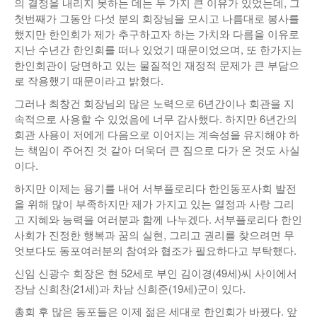
의 결정을 내리지 못하는 데는 두 가지 큰 이유가 있었는데, 그
첫번째가 그동안 다섯 분의 회장님을 모시고 나름대로 봉사를
했지만 한인회가 제가 추구하고자 하는 가치와 다름을 이유로
지난 수년간 한인회를 떠나 있었기 때문이었으며, 또 한가지는
한인회관이 당면하고 있는 물질적인 재정적 문제가 큰 부담으
로 작용했기 때문이라고 밝혔다.
그러나 최창건 회장님의 많은 노력으로 6년간이나 회관을 지
속적으로 사용할 수 있었음에 너무 감사했다. 하지만 6년간의
회관 사용이 저에게 다음으로 이어지는 계속성을 유지해야 하
는 책임이 주어진 것 같아 더욱더 큰 짐으로 다가 온 것도 사실
이다.
하지만 이제는 용기를 내어 서부플로리다 한인동포사회 발전
을 위해 많이 부족하지만 제가 가지고 있는 열정과 사랑 그리
고 지혜와 능력을 여러분과 함께 나누겠다. 서부플로리다 한인
사회가 진정한 행복과 꿈의 실현, 그리고 권리를 찾으려면 무
엇보다도 동포여러분의 참여와 협조가 필요하다고 부탁했다.
신임 신광수 회장은 현 52세로 부인 김이경(49세)씨 사이에서
장남 신희찬(21세)과 차남 신희준(19세)군이 있다.
총회 후 많은 동포들은 이제 젊은 세대로 한인회가 바꿨다. 앞