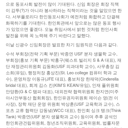
으로 동포사회 발전이 많이 기대된다. 신임 회장은 회장 직책
이 감투(?)가 아니라 봉사하라는 직책이라는 것을 알았으면 한
다. 서부플로리다 한인동포사회가 예전처럼 화합하고 단결해
화목하기를 기대한다. 한인회관에서 앞으로는 많은 동포 행사
가 있었으면 좋겠다. 오늘 취임사에서 밝힌 것처럼 한인사회
발전을 위해 꼭 노력해 주기 바란다고 말했다.
이날 신광수 신임회장은 발표한 차기 임원직은 다음과 같다.
수석 부회장(전략 기획 부문) 박종연 USF 분자 생물학 교수,
부회장(홍보 기획 부문) 박홍구(웨스트 빌리지 S & A 대표), 재
단 재정관리위원회 김동화(USF 의과대학 교수), 사무총장 김
소희(유임), 행정처장 홍상진(St. Leo college 컴퓨터 학과 교
수), 운영처장 이동규(JFE 대표), 홍보처장 한재덕(Cinderella
bridal 대표), 회계 김스 킨(KIM’S KEAN/유임), 인재 풀위원회
안양환(G & C 탬파 대표), 대외전략 협력위원회 한지연(미주
아시안부동산 협회회장), 한인유권자위원회 제이슨 영(전 이
사장), 장학 재단 운영 위원회 박상훈(USF 교육학과 교수), 스
포츠 교류 협력단 강동녘(WCC 대표), 한인회 싱크 탱크(Think
Tank) 박종연(USF 분자 생물학과 교수) 등이며 추후 공석인
한인회관건립위원회, 청년조직위원회, 교육위원회, 법률자문