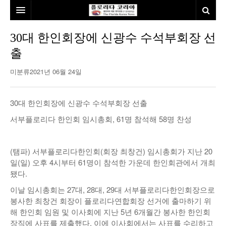
홈
30대 한인회장에 신광수 수석부회장 선
출
본사소개
미분류
2021년 06월 24일
뉴스
칼럼
동포
30대 한인회장에 신광수 수석부회장 선출
건강
미국
발행인칼럼
서부플로리다 한인회 임시총회, 61명 참석해 58명 찬성
본보특집
김명열칼럼
(탬파) 서부플로리다한인회(회장 최창건) 임시총회가 지난 20
100인선/독자광장
이명덕칼럼
일(일) 오후 4시부터 61명이 참석한 가운데 한인회관에서 개최
됐다.
여행
김선옥칼럼
100인선
이날 임시총회는 27대, 28대, 29대 서부플로리다한인회장으로
인터뷰/탐방
김원동칼럼
독자광장
인근여행지
봉사한 최창건 회장이 플로리다연합회장 선거에 출마하기 위
해 한인회 임원 및 이사회에 지난 5년 6개월간 봉사한 한인회
놀이공원
장직에 사표를 제출했다. 이에 이사회에서는 사표를 수리하고