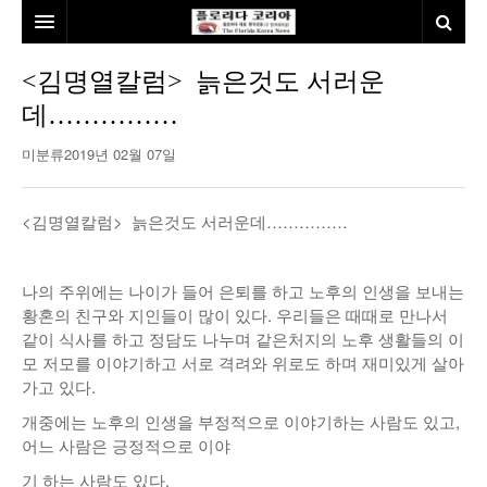
홈
<김명열칼럼> 늙은것도 서러운
데……………
본사소개
미분류
2019년 02월 07일
뉴스
칼럼
동포
<김명열칼럼> 늙은것도 서러운데……………
건강
미국
발행인칼럼
나의 주위에는 나이가 들어 은퇴를 하고 노후의 인생을 보내는
본보특집
김명열칼럼
황혼의 친구와 지인들이 많이 있다. 우리들은 때때로 만나서
100인선/독자광장
이명덕칼럼
같이 식사를 하고 정담도 나누며 같은처지의 노후 생활들의 이
모 저모를 이야기하고 서로 격려와 위로도 하며 재미있게 살아
여행
김선옥칼럼
100인선
가고 있다.
개중에는 노후의 인생을 부정적으로 이야기하는 사람도 있고,
인터뷰/탐방
김원동칼럼
독자광장
인근여행지
어느 사람은 긍정적으로 이야
놀이공원
기 하는 사람도 있다.