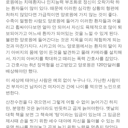
로원에는 치매환자나 인지능력 부조화로 정신이 오락가락 하
는 환자들이 많이 있다. 때문에 이러한 심각한 상황의 형편에
처하지 않았다면 가급적이면 양로원에 가지 않는 것이 좋다.
수족이 멀쩡한 사람도 양로원에 들어가 이러한 환자들과 어울
리고 휩싸이다보면 얼마 안 되어서 자신도 육체적으로 많이 퇴
보되어가고 어느새 환자가 되어있는 것을 느낄 수 있게 된다.
불편한 양로원에 들어간다는 것은 지옥을 미리 체험하게 되는
것과 마찬가지다. 시카고의 어느 양로원에서는 환자의 딸이 자
기 아버지의 몸에 멍이 든것을 발견하고 몰래 카메라를 설치해
서, 자기의 아버지를 학대하고 때리는 폭력 간호사를 잡았다.
그 간호사는 8년 징역형을 선고받았고 양로원은 120만달러를
배상해야만 했다.
이 세상에 태어난 사람은 예외 없이 누구나 다, 가난한 사람이
건 부자이건 남자이건 여자이건 간에 나이를 먹으면 노인으로
변한다.
산전수전을 다 겪으면서 그렇게 어쩔 수 없이 늙어가긴 하지
만, 분명한 것은 늙더라도 반듯하고 곱게 늙어야한다. 옛날의
대학 책을 보면 그 책속에 ‘탕’이라는 임금이 있는데 그 임금은
제사때 손을 씻기 위한 세수 대야에 자신을 돌아볼 수 있는 좌
우명 하나를 적어놓고 곱게 늙기 위한 노력을 멈추지 않았다.