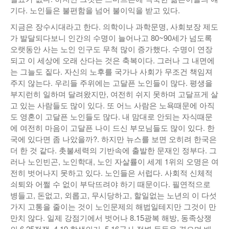
기다. 노인들은 불편함을 넘어 불이익을 받고 있다.
지금은 장수시대라고 한다. 의학이나 과학문명, 사회보장 제도
가 발달되다보니 인간의 수명이 늘어나고 80~90세가 넘도록
오랫동안 사는 노인 인구도 무척 많이 증가했다. 수명이 연장
되고 이 세상에 오래 산다는 것은 축복이다. 그러나 그 내면에
는 그늘도 짙다. 자신의 노후를 국가나 사회가 무조건 책임져
주지 않는다. 우리들 주위에는 고달픈 노인들이 많다. 평생을
부지런히 일하며 달려왔지만, 여전히 쉬지 못하며 고달프게 살
고 있는 사람들도 많이 있다. 또 어느 사람은 노욕때문에 아직
도 영혼이 고달픈 노인들도 많다. 내 맘대로 안되는 자식때문
에 여전히 마음이 고달픈 나이 드신 부모님들도 많이 있다. 한
국에 있다면 좀 나았을까?. 하지만 뉴스를 보면 오히려 한국은
더 한 것 같다. 촛불세력의 기반속에 출발한 문재인 정부다. 그
러나 노인빈곤, 노인학대, 노인 자살률이 세계 1위의 오명은 여
전히 벗어나지 못하고 있다. 노인들은 서럽다. 사회적 신체적
쇠퇴와 어쩔 수 없이 부닥뜨려야 하기 때문이다. 필연적으로
병들고, 돈없고, 외롭고, 무시당하고, 할일없는 노년의 이 다섯
가지 고통을 줄이는 것이 노인문제의 해법일테지만 그것이 만
만치 않다. 일제 강점기에서 벗어나 8.15광복 해방, 동족상쟁
의 6.25전쟁, 4.19 학생의거, 5.16군사 정변 등등을 겪으며 배