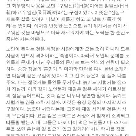
그 좌우명의 내용을 보면, “구일신(苟日新)이어든 일일신(日日
新)하고 우일신(又日新)하라”는 구절이었다. 이뜻은 “진실로
새로운 삶을 살려면 나날이 새롭게 하고 또 날로 새롭게 하
라”는 뜻이다. 이처럼 반듯한 노인으로 늙기 위해서는 이미 새
로워진 것을 바탕으로 더욱 새로워져야 하는 노력을 한 순간도
중단해서는 안된다.
노인이 된다는 것은 특정한 사람에게만 오는 것이 아니라 모든
사람이 반드시 겪어야하는 숙명이다. 따라서 노인의 문제를 노
인들의 문제가 아닌 우리들의 문제로 보는 인식의 전환이 필요
하다. 송강 정철의 ‘훈민가’의 마지막 단락을 다시 한번 소개하
면 다음과 같은 구절이 있다. ‘이고 진 저 늙은이 짐 풀어 나를
주오, 나는 젊었거늘 돌인들 무거우랴, 늙기도 서럽거늘 짐조
차 지실까’ 이와 같이 노인문제 해결은 젊은 세대가 어르신들
의 짐을 들어드리는 것과 같은 너무나 당연한 일이다. 늙기도
서럽거늘 짐을 조차 지실까. 이것은 송강 정철의 마지막 시조
구절이다. 늙으면 서럽다는데, 그중에 제일 서러운 것은 세상
의 무관심이다. 요즘 같은 스마트폰 세상에서 철저히 소외되고
따돌림 받는 세대, 그들은 바로 나이 먹은 노인들이다. 스마트
폰을 쓰면 은행에 갈 필요가 없고 길거리에서서 택시를 잡을
필요가 없다. 하지만 그것은 스마트폰에 익숙한 젊은이들의 얘