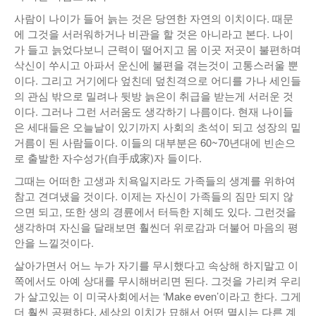
사람이 나이가 들어 늙는 것은 당연한 자연의 이치이다. 때문
낚시/비치
에 그것을 서러워하거나 비관을 할 것은 아니라고 본다. 나이
골프
가 들고 늙었다보니 근력이 떨어지고 몸 이곳 저곳이 불편하며
삭신이 쑤시고 아파서 운신에 불편을 겪는것이 고통스러울 뿐
이다. 그리고 거기에다 엎친데 덮친격으로 어디를 가나 세인들
의 관심 밖으로 밀려나 뒷방 늙은이 취급을 받는게 서러운 것
이다. 그러나 그런 서러움도 생각하기 나름이다. 현재 나이들
은 세대들은 오늘날이 있기까지 사회의 초석이 되고 성장의 밑
거름이 된 사람들이다. 이들의 대부분은 60~70년대에 빈손으
로 출발한 자수성가(自手成家)자 들이다.
그때는 어떠한 고생과 치욕일지라도 가족들의 생계를 위하여
참고 견뎌냈을 것이다. 이제는 자신이 가족들의 짐만 되지 않
으면 되고, 또한 생의 경륜에서 터득한 지혜도 있다. 그런것을
생각하며 자신을 달래보면 훨씬더 위로감과 더불어 마음의 평
안을 느낄것이다.
살아가면서 어느 누가 자기를 무시했다고 속상해 하지말고 이
쪽에서도 아예 상대를 무시해버리면 된다. 그것을 가리켜 우리
가 살고있는 이 미국사회에서는 ‘Make even’이라고 한다. 그게
더 훨씬 공평하다. 세상의 이치가 묘해서 어떤 멸시는 다른 계