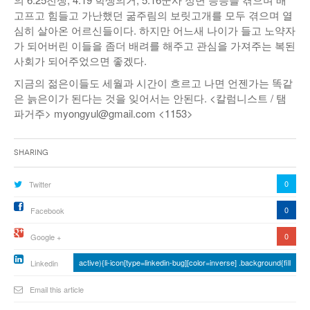
고프고 힘들고 가난했던 굶주림의 보릿고개를 모두 겪으며 열
심히 살아온 어르신들이다. 하지만 어느새 나이가 들고 노약자
가 되어버린 이들을 좀더 배려를 해주고 관심을 가져주는 복된
사회가 되어주었으면 좋겠다.
지금의 젊은이들도 세월과 시간이 흐르고 나면 언젠가는 똑같
은 늙은이가 된다는 것을 잊어서는 안된다. <칼럼니스트 / 탬
파거주> myongyul@gmail.com <1153>
Sharing
0
Twitter
0
Facebook
0
Google +
active){li-icon[type=linkedin-bug][color=inverse] .background{fill
Linkedin
Email this article