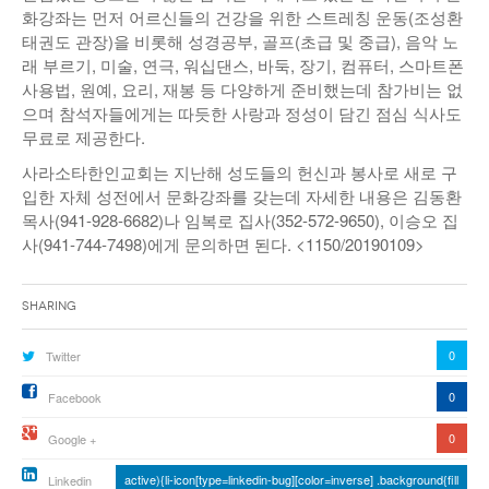
화강좌는 먼저 어르신들의 건강을 위한 스트레칭 운동(조성환
낚시/비치
태권도 관장)을 비롯해 성경공부, 골프(초급 및 중급), 음악 노
래 부르기, 미술, 연극, 워십댄스, 바둑, 장기, 컴퓨터, 스마트폰
골프
사용법, 원예, 요리, 재봉 등 다양하게 준비했는데 참가비는 없
으며 참석자들에게는 따듯한 사랑과 정성이 담긴 점심 식사도
무료로 제공한다.
사라소타한인교회는 지난해 성도들의 헌신과 봉사로 새로 구
입한 자체 성전에서 문화강좌를 갖는데 자세한 내용은 김동환
목사(941-928-6682)나 임복로 집사(352-572-9650), 이승오 집
사(941-744-7498)에게 문의하면 된다. <1150/20190109>
Sharing
0
Twitter
0
Facebook
0
Google +
active){li-icon[type=linkedin-bug][color=inverse] .background{fill
Linkedin