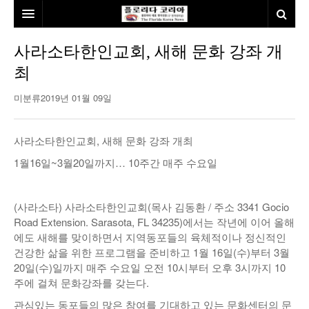
홈
사라소타한인교회, 새해 문화 강좌 개
최
본사소개
미분류
2019년 01월 09일
뉴스
칼럼
동포
사라소타한인교회, 새해 문화 강좌 개최
건강
미국
발행인칼럼
1월16일~3월20일까지… 10주간 매주 수요일
본보특집
김명열칼럼
(사라소타) 사라소타한인교회(목사 김동환 / 주소 3341 Gocio
100인선/독자광장
이명덕칼럼
Road Extension. Sarasota, FL 34235)에서는 작년에 이어 올해
에도 새해를 맞이하면서 지역동포들의 육체적이나 정신적인
여행
김선옥칼럼
100인선
건강한 삶을 위한 프로그램을 준비하고 1월 16일(수)부터 3월
20일(수)일까지 매주 수요일 오전 10시부터 오후 3시까지 10
인터뷰/탐방
김원동칼럼
독자광장
인근여행지
주에 걸쳐 문화강좌를 갖는다.
놀이공원
관심있는 동포들의 많은 참여를 기대하고 있는 문화센터의 문