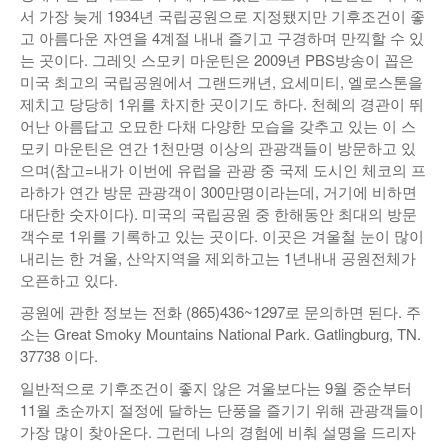
서 가장 늦게 1934년 국립공원으로 지정됐지만 기후조건이 좋
고 아름다운 자연을 4계절 내내 즐기고 구경하며 만끽할 수 있
는 곳이다. 그레잇 스모키 마운틴은 2009년 PBS방송이 꼽은
미국 최고의 국립공원에서 그랜드캐년, 요세미티, 엘로스톤을
제치고 당당히 1위를 차지한 곳이기도 하다. 천혜의 경관이 뛰
어난 아름답고 오묘한 다채 다양한 모습을 갖추고 있는 이 스
모키 마운틴은 연간 1천만명 이상의 관광객들이 방문하고 있
으며(참고=내가 이번에 유럽을 관광 중 국제 도시인 체코의 프
라하가 연간 방문 관광객이 300만명이라는데, 거기에 비하면
대단한 숫자이다). 미국의 국립공원 중 한해동안 최대의 방문
객수로 1위를 기록하고 있는 곳이다. 이곳은 겨울철 눈이 많이
내리는 한 겨울, 산악지역을 제외하고는 1년내내 공원전체가
오픈하고 있다.
공원에 관한 정보는 전화 (865)436~1297로 문의하면 된다. 주
소는 Great Smoky Mountains National Park. Gatlingburg, TN.
37738 이다.
일반적으로 기후조건이 좋지 않은 겨울보다는 9월 중순부터
11월 초순까지 절정에 달하는 단풍을 즐기기 위해 관광객들이
가장 많이 찾아온다. 그런데 나의 경험에 비춰 설명을 드리자