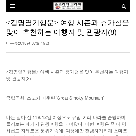
홈
<김명열기행문> 여행 시즌과 휴가철을
맞아 추천하는 여행지 및 관광지(8)
본사소개
미분류
2018년 07월 19일
뉴스
칼럼
동포
건강
미국
발행인칼럼
<김명열기행문> 여행 시즌과 휴가철을 맞아 추천하는 여행지
및 관광지(8)
본보특집
김명열칼럼
100인선/독자광장
이명덕칼럼
국립공원, 스모키 마운틴(Great Smoky Mountain)
여행
김선옥칼럼
100인선
나는 얼마 전 11박12일 여정으로 유럽 여러 나라를 순방하며
인터뷰/탐방
김원동칼럼
독자광장
인근여행지
둘러보는 패키지 관광여행을 다녀왔다. 이번 여행은 좀 더 평
화롭고 자유로운 분위기속에, 여행에만 전념하기위해 스마트
놀이공원