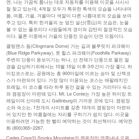
면, 나는 가끔씩 틈나는 대로 자동차를 이용해 이곳을 사시사
철 찾고 있는데, 4계절 모두가 특유한 특색의 모습을 나타내며
봄, 여름, 가을, 겨울마다 색깔이 다른 나름대로의 모습을 보여
주고 있다. 특히 한겨울의 눈 덮인 설산(雪山)의 모습은, 눈을
볼 수 없는 플로리다 사람들에게 경이와 감탄의 절경적인 모습
이다. 물론 이중에서 가을의 단풍진 모습이 단연 으뜸이다.
클링맨스 돔(Clingmans Dome) 가는 길과 블루릿지 파크웨이
(Blue Ridge Parkyway), 풋 힐스 파크웨이(Foodhills Parkway)
주변의 단풍이 돋보이기는 하나, 산 전체가 단풍으로 물든 절
경을 감상하기위해서는 10월 15일 이후 3주간이 가장 좋다. 하
이킹코스로는, 공원에는 총 900마일에 이르는 승마 및 산책코
스가 마련되어 있다. 가장 많이 이용되는 코스는 애팔래치안
트레일, 이 코스를 따라 하루 동안 걸을 수 있는 거리마다 숙소
와 캠핑장이 마련돼 있다. Mt. Le Conte는 가장 높은 하이킹 트
레일이며 산아래 도시 Gatlinburg의 가까운 곳에 있다. 캠핑장
소와 숙소는, 1천개의 사이트를 갖춘 10개의 캠핑장이 마련되
어 있지만 한 여름철에는 자리를 구하기가 쉽지 않다. 이곳을
이용하려면 가능한 한 빨리 예약하는 것이 최선책이다. 예약전
화 (800)365~2267.
Cades Cove와 Smoky Mountains의 캠핑장만 연중내내 오픈