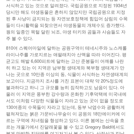
서식하고 있는 것으로 알려졌다. 국립공원으로 지정된 1934년
당시만 해도 야생동물은 흔하지 않았지만 국립공원으로 지정
된 후 사냥이 금지되는 등 자연보호정책에 힘입어 삼림의 수목
들이 다시활력을 되찾으면서 야생동물의 개체수도 증가했다.
꿩의 일종인 목털 달린 뇌조, 야생 터키와 곰들과 사슴들도 자
주 볼 수 있다.
810여 스퀘어마일에 달하는 공원구역이 테네시주와 노스캐롤
라이나주를 가로지르는 애팔래치아 산맥을 따라 이어진다. 평
균고도 해발 6,600피트에 달하는 고산 준봉들이 어깨를 나란
히 하고 있는 이 지역은 남부형 생태계와 북부형 생태계가 만
나는 곳으로 10만종 이상의 동, 식물이 서식하는 자연생태계의
보고이다. 지금까지 조사를 거친 표본이 대략 약 20%정도에
불과하다고 하니 그 규모를 능히 짐작하고도 남음이 있다. 아
울러 이 지역은 풍부한 강수량과 온화한 기후덕택에 미국내에
서도 이처럼 다양한 식물들이 자라고 있는 곳이 없을 정도로
130여종의 수목들이 자라고 있는데, 동부 낙엽수와 광활하게
펼쳐져있는 붉은 가문비나무숲이 이 공원의 18만에이커에 이
르는 구역에 처녀림을 형성하고 있다. 이른 봄에는 산속을 흐
르는 개울가에서 진달래꽃을 볼 수 있고 Gregory Bald에서도
붉게 만발한 진달래를 여기저기서 볼 수 있다. 산정상과 칼날