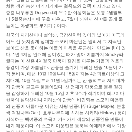
처럼 생긴 능선 여기저기에는 협죽도와 철쭉이 자라고 있다.
층층 나무류인 Dogwood와 무수한 야생화들은 보통 4월말부
터 5월중순사이에 꽃을 피우고, 7월이 되면서 산야를 곱게 물
들이는 야생화도 부지기수이다.
한국의 지리산이나 설악산, 금강산처럼 깊이와 넓이가 미국의
어느 산 못지않게 장대한 스모키 마운틴은 멀리서 그 자락만
보아도 산을 좋아하는 이들의 마음을 푸근하게 만드는 힘이 있
다. 1년 4계절 안개에 덮여있는 때가 많아 이름까지 Smoky라
했다는 이 산은 4계절중 단풍이 절경을 이루는 가을과 겨울의
풍경이 가장 아름답다. 단풍을 즐기기 위해선 연중 10월이 가
장 붐비며, 매년 10월 10일부터 15일까지는 4천피트이상의 고
지대에, 10월 15일부터 11월 5일까지는 산 중턱부터 저지대까
지 단풍이 골고루 물들어있다. 산 전체가 단풍으로 물든 절경
을 감상하기 위해선 10월 15일 이후 3주가 적기이며 최고이다.
한국의 설악산이나 지리산의 단풍에 비견되는 스모키 마운틴
의 단풍이 아름다운 이유는 사탕 단풍나무(Suger Maple), 분홍
색 떡갈나무(Oak), 호두나무과에 속하는 히커리(Hickory) 등이
서식하는 백여종의 수목이 가지가지 색깔의 단풍잎을 만들어
내기 때문이다. 이 스모키 마운틴은 동북부 아메리카에서 가장
높은 봉우리들이 이공원안에 있다. 하늘높이 솟아있는 장엄한