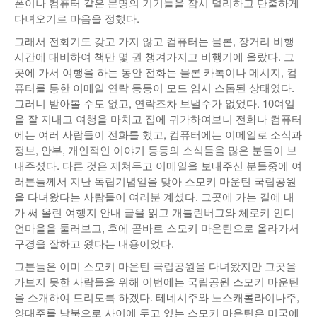
폰이나 컴퓨터 같은 문명의 기기들을 잠시 멀리하고 단출하게
다녀오기로 마음을 정했다.
낚시/비치
그래서 전화기도 갖고 가지 않고 컴퓨터는 물론, 장거리 비행
골프
시간에 대비하여 책만 몇 권 챙겨가지고 비행기에 올랐다. 그
곳에 가서 여행을 하는 동안 전화는 물론 카톡이나 메시지, 컴
퓨터를 통한 이메일 연락 등등이 모드 임시 스톱된 상태였다.
그러니 받아볼 수도 없고, 연락조차 보낼수가 없었다. 10여일
을 잘 지내고 여행을 마치고 집에 귀가하여보니 전화나 컴퓨터
에는 여러 사람들이 전화를 했고, 컴퓨터에는 이메일로 소식과
정보, 안부, 개인적인 이야기 등등의 소식들을 많은 분들이 보
내주셨다. 다른 것은 제쳐두고 이메일을 보내주신 분들중에 여
러분들께서 지난 독립기념일을 맞아 스모키 마운틴 국립공원
을 다녀왔다는 사람들이 여러분 계셨다. 그곳에 가는 길에 내
가 써 올린 여행지 안내 글을 읽고 개틀린버그와 체로키 인디
언마을을 둘러보고, 후에 곧바로 스모키 마운틴으로 올라가서
구경을 잘하고 왔다는 내용이었다.
그분들은 이미 스모키 마운틴 국립공원을 다녀왔지만 그곳을
가보지 못한 사람들을 위해 이번에는 국립공원 스모키 마운틴
을 소개하여 드리도록 하겠다. 테네시주와 노스캐롤라이나주,
양대주를 남북으로 사이에 두고 있는 스모키 마운틴은 미국에