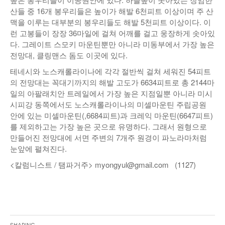
산들 중 16개 봉우리들은 높이가 해발 6천피트 이상이며 주 산
맥을 이루는 대부분의 봉우리들도 해발 5천피트 이상이다. 이
런 고봉들이 장장 36마일에 걸쳐 어깨를 걸고 웅장하게 솟아있
다. 그레이트 스모키 마운틴뿐만 아니라 미동부에서 가장 높은
전망대, 클링맨스 돔도 이곳에 있다.
테네시와 노스캐롤라이나에 각각 절반씩 걸쳐 세워진 54피트
의 전망대는 꼭대기까지의 해발 고도가 6634피트로 총 2144마
일의 아팔래치안 트레일에서 가장 높은 지점일뿐 아니라 미시
시피강 동쪽에서도 노스캐롤라이나의 미셀마운틴 주립공원
안에 있는 미셀마운틴(,6684피트)과 크레익 마운틴(6647피트)
를 제외하고는 가장 높은 곳으로 유명하다. 그래서 원형으로
만들어진 전망대에 서면 주변의 7개주 원경이 파노라마처럼
눈앞에 펼쳐진다.
<칼럼니스트 / 탬파거주> myongyul@gmail.com (1127)