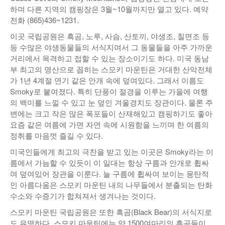
하며 다른 지역의 캠핑장은 3월~10월까지만 열고 있다. 예약
전화 (865)436~1231.
이곳 국립공원은 흑곰, 노루, 사슴, 산토끼, 야생조, 칠면조 등
등 수많은 야생동물들의 서식지여서 그 동물들을 아주 가까운
거리에서 목격하고 접할 수 있는 장소이기도 하다. 미국 동남
부 최고의 명산으로 꼽히는 스모키 마운틴은 거대한 산악전체
가 1년 4계절 연기 같은 안개 속에 덮여있다. 그래서 이름도
Smoky로 붙여졌다. 특히 단풍이 절경을 이루는 가을에 여행
의 백미를 느낄 수 있고 눈 덮인 겨울경치도 장관이다. 물론 주
변에는 크고 작은 많은 폭포들이 산재해있고 캠핑하기도 좋아
요즘 같은 여름에 가면 자연 속에 시원함을 느끼며 한 여름의
정취를 마음껏 즐길 수 있다.
미국인들에게 최고의 극찬을 받고 있는 이곳은 Smoky라는 이
름에서 가늠할 수 있듯이 이 일대는 항상 구름과 안개로 휩싸
여 덮여있어 장관을 이룬다. 늘 구름에 휩싸여 보이는 몽탄적
인 아름다움은 스모키 마운틴 내의 나무들에서 분출되는 탄화
수소와 수증기가 합쳐져서 생겨나는 것이다.
스모키 마운틴 국립공원은 또한 흑곰(Black Bear)의 서식지로
도 유명하다. 스모키 마운틴에는 약 1500여마리의 흑곰들이