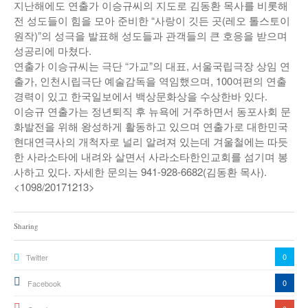
지난해에도 연출가 이승규씨의 지도로 김동환 목사를 비롯해
낚시/비치
전 성도들이 힘을 모아 준비한 “사랑이 깃든 곳(레오 톨스토이
원작)”의 성극을 발표해 성도들과 관객들의 큰 호응을 받으며
골프
성공리에 마쳤다.
연출가 이승규씨는 극단 “가교”의 대표, 서울국립극장 상임 연
출가, 인천시립극단 예술감독을 역임했으며, 100여편의 연출
경력이 있고 한국일보에서 백상문화상을 수상한바 있다.
이승규 연출가는 정년퇴직 후 뉴욕에 거주하면서 동포사회 문
화발전을 위해 왕성하게 활동하고 있으며 연출가로 대한민국
현대연극사의 개척자로 널리 알려져 있는데 겨울철에는 따듯
한 사라소타에 내려와 살면서 사라소타한인교회를 섬기며 봉
사하고 있다. 자세한 문의는 941-928-6682(김동환 목사).
<1098/20171213>
Sharing
0
Twitter
0
Facebook