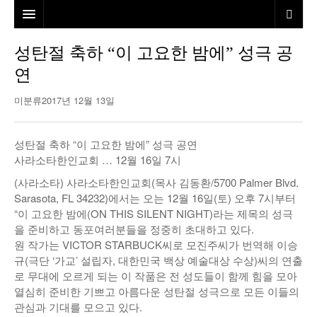
홈
성탄절 축하 “이 고요한 밤에” 성극 공
연
본사소개
미분류
2017년 12월 13일
뉴스
칼럼
동포
성탄절 축하 “이 고요한 밤에” 성극 공연
사라소타한인교회 … 12월 16일 7시
건강
미국
발행인칼럼
(사라소타) 사라소타한인교회(목사 김동환/5700 Palmer Blvd.
본보특집
김명열칼럼
Sarasota, FL 34232)에서는 오는 12월 16일(토) 오후 7시부터
“이 고요한 밤에(ON THIS SILENT NIGHT)라는 제목의 성극
100인선/독자광장
이명덕칼럼
을 준비하고 동포여러분들을 정중히 초대하고 있다.
원 작가는 VICTOR STARBUCK씨로 모진주씨가 번역해 이승
여행
김선옥칼럼
100인선
규(극단 ‘가교’ 설립자, 대한민국 백상 예술대상 수상)씨의 연출
로 무대에 오르게 되는 이 작품은 전 성도들이 함께 힘을 모아
인터뷰/탐방
김원동칼럼
독자광장
인근여행지
열심히 준비한 기쁘고 아름다운 성탄절 성극으로 모든 이들의
놀이공원
관심과 기대를 모으고 있다.