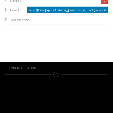
0
Google +
active){li-icon[type=linkedin-bug][color=inverse] .background{fill
Linkedin
Email this article
FLORIDAKOREA.COM