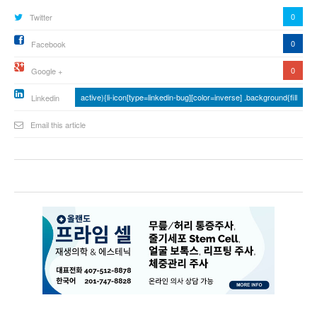
0
Twitter
0
Facebook
0
Google +
active){li-icon[type=linkedin-bug][color=inverse] .background{fill
Linkedin
Email this article