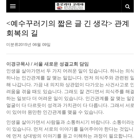
홈
<예수꾸러기의 짧은 글 긴 생각> 관계
회복의 길
본사소개
미분류
2015년 06월 09일
뉴스
칼럼
동포
이경규목사 / 서울 새로운 성결교회 담임
인생을 살아가면서 두 가지 어려운 일이 있습니다. 하나는 의식주
건강
미국
발행인칼럼
하나는 인간관계를 잘 맺는 일입니다. 먼저 의식주와 관련된 일은
해 나갑니다. 가끔 내 의지와 상관없이 다가오는 사건사고로 인
본보특집
김명열칼럼
려움을 겪을 때도 있습니다. 그래도 잘 견디면서 의식주를 해결해
100인선/독자광장
이명덕칼럼
하는 일보다 더 어려운 일이 있습니다. 인간관계를 잘 맺는 일입
얼굴이 다 다르듯이 성격과 가치관이 다 다릅니다. 그래서 서로를
여행
김선옥칼럼
100인선
이 있어야 원만한 인간관계를 맺을 수 있습니다.
인생을 살아가면서 사람들과 소통하시기 바랍니다. 소통이라는 
인터뷰/탐방
김원동칼럼
독자광장
인근여행지
이 있습니다. 먼저 서로의 이야기를 들어주어야 한다는 것입니다.
에 먼저 상대방의 이야기를 듣고 이해하는 과정이 필요합니다. 먼
놀이공원