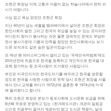
조현곤 회장님 이제 고통과 아픔이 없는 하늘나라에서 편히 쉬
낚시/비치
시기 바랍니다.
골프
사심 없고 욕심 없었던 조현곤 회장
지난 40년이 넘는 세월을 탬파베이에서 살아온 조현곤 회장은
한인사회의 발전 그리고 한국의 위상을 높일 수 있는 곳이라면
어디든지 찾아가 봉사하는 것은 물론 경제적인 문제도 부담하
면서 봉사가운데 기쁨과 만족을 찾았던 한인사회에서는 보기
드문 보석과도 같은 숨은 일꾼이었습니다.
또 매년 쌘 피터스버그에서 열리고 있는 ‘국제민속박람회’에도
20여년전에 처음으로 한국을 등록하고 개인적으로 한국을 대
표해 참가하는 등 조국사랑이 뜨거웠던 사람입니다.
부인은 미국인이지만 한국도자기를 배우려고 한국을 방문할
정도로 한국을 사랑한 사람으로 유학 당시 조현곤 회장을 서울
에서 만나 교제를 하다가 1972년에 결혼한 후 1974년에 미국
에 들어왔다고 합니다.
특히 조현곤 회장은 본보가 동포사회에 도서문화 보급을 위해
8년째 무료로 운영하고 있는 <한겨레도서관> 개관의 일등공
신으로 처음부터 끝까지 재료비만 받고 도서관 책꽂이, 실내