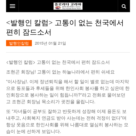
홈
<발행인 칼럼> 고통이 없는 천국에서
편히 잠드소서
본사소개
발행인칼럼
2015년 01월 21일
뉴스
칼럼
동포
<발행인 칼럼> 고통이 없는 천국에서 편히 잠드소서
건강
미국
발행인칼럼
조현곤 회장님! 고통이 없는 하늘나라에서 편히 쉬세요
“이사장님!. 이제 정년퇴직을 해서 할 일이 별로 없는데 마지막
본보특집
김명열칼럼
으로 동포들과 후세들을 위해 한인사회 봉사를 하고 싶은데 한
100인선/독자광장
이명덕칼럼
인회장으로 봉사하는 일이 힘듭니까?“라고 전화로 물어보던
고 조현곤 회장님 목소리가 귓전을 울립니다.
여행
김선옥칼럼
100인선
또 “자녀들이 공부도 잘하고 반듯하게 성장해 이제 용돈도 보
내주고, 사회복지 연금도 받아 사는데는 전혀 걱정이 없다”며
인터뷰/탐방
김원동칼럼
독자광장
인근여행지
항상 웃음으로 한인사회를 위해 나름대로 열심히 봉사하는 모
습이 눈에 선하게 보입니다.
놀이공원