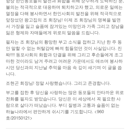
항상 한인동포들의 발전과 화합을 위해 순수하게 노력하신 분,
불의는 적극적으로 대응하며 퇴치하고자 했고, 의로운 일에는
열정을 다해 봉사하면서 한인사회의 발전을 위해 적극적으로
앞장섰던 왕고집의 조 회장님! 이제 조 회장님의 명복을 빌면
서 가장을 잃고 슬픔에 잠겨있는 미망인과 가족 그리고 장남을
잃은 형제와 자매들에게 위로의 말씀을 드립니다.
필자는 조 회장님의 황망한 부고 소식을 접하고 지난 한 주 동
안 말할 수 없는 허탈감에 빠져 힘들었던 것이 사실입니다. 진
짜!!!! 동포사회의 화합과 단결을 위해 그리고 후손들에게 조그
마한 것이라도 남겨 주려고 어려운 가운데서도 애쓰며 봉사하
시던 당신과의 지난날 추억을 마음 속 깊이 새기며 이 글을 씁
니다.
조현곤 회장님! 정말 사랑했습니다. 그리고 존경합니다.
부고를 접한 후 당신을 사랑하는 많은 동포들의 안타까운 위로
전화를 필자도 받았습니다. 당신은 이 세상에서 꼭 필요한 사
람으로 살다가 떠났습니다. 부디 질병과 고통과 슬픔이 없는
하늘나라에서 편안하게 쉬시기를 기도합니다. <960
호/20150121>