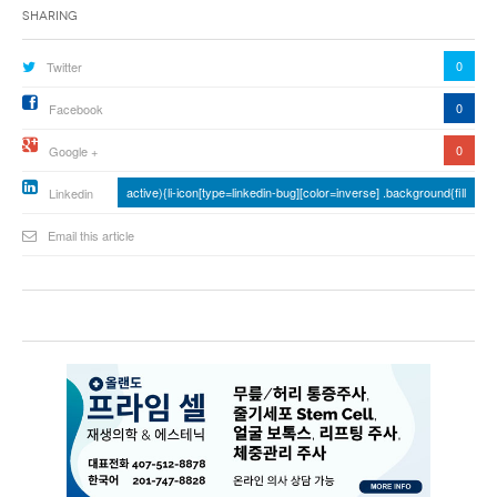
Sharing
0
Twitter
0
Facebook
0
Google +
active){li-icon[type=linkedin-bug][color=inverse] .background{fill
Linkedin
Email this article