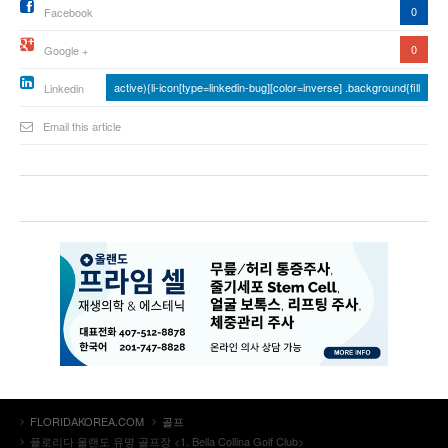
0
Facebook
0
Google +
active){li-icon[type=linkedin-bug][color=inverse] .background{fill
Linkedin
Email this article
FLORIDAKOREA.COM
골프
플로리다 올랜도 유명 골프장 <1. Bella Collina Golf Club>